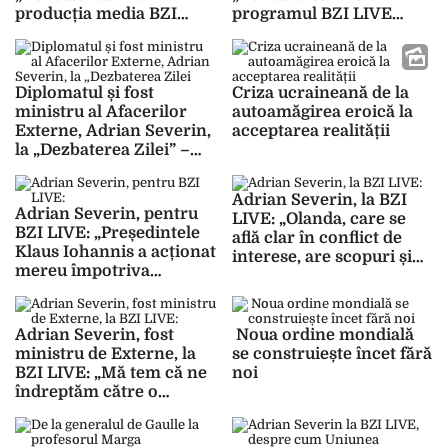
producția media BZI
programul BZI LIVE
LIVE, analiză esențială
arată realități
legată de stadiul în care
contemporane din Iran –
se află Războiul din
VIDEO
Ucraina – VIDEO
Diplomatul și fost
Criza ucraineană de la
ministru al Afacerilor
autoamăgirea eroică la
Externe, Adrian Severin,
acceptarea realității
la „Dezbaterea Zilei” –
programul BZI LIVE
despre eșecul intrării
Adrian Severin, la BZI
României în Schengen:
Adrian Severin, pentru
LIVE: „Olanda, care se
„Prost este cel care dă și
BZI LIVE: „Președintele
află clar în conflict de
nu cel care cere…!
Klaus Iohannis a acționat
interese, are scopuri și
Firmele străine (în
mereu împotriva
afaceri la noi, ne
special olandeze sau
României! Din păcate,
șantajează și se opune
austriece) sunt lăsate de
din coșul de gunoi am
intrării noastre în
Statul român să nu-și
ales ceea ce este mai rău”
Schengen!”
Adrian Severin, fost
Noua ordine mondială
plătească uriașele
ministru de Externe, la
se construiește încet fără
datorii…” – VIDEO
BZI LIVE: „Mă tem că ne
noi
îndreptăm către o
majoritate în
Parlamentul European