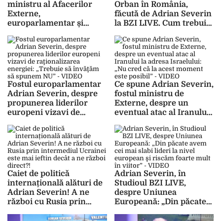
ministru al Afacerilor
Orban în România,
Externe,
făcută de Adrian Severin
europarlamentar și
la BZI LIVE. Cum trebuie
expert OSCE: ,,Nu
privit discursul
măsurați reacțiile Chinei
premierului Ungariei –
cu metrul american!”
VIDEO
Fostul europarlamentar
Ce spune Adrian Severin,
Adrian Severin, despre
fostul ministru de
propunerea liderilor
Externe, despre un
europeni vizavi de
eventual atac al Iranului
raţionalizarea energiei:
la adresa Israelului: „Nu
„Trebuie să învăţăm să
cred că la acest moment
spunem NU” – VIDEO
este posibil” – VIDEO
Caiet de politică
Adrian Severin, în
internațională alături de
Studioul BZI LIVE,
Adrian Severin! A ne
despre Uniunea
război cu Rusia prin
Europeană: „Din păcate
intermediul Ucrainei
avem cei mai slabi lideri
este mai ieftin decât a ne
la nivel european şi