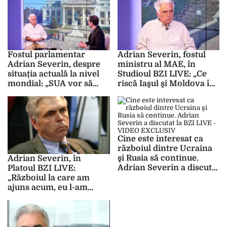
război direct?!
riscăm foarte mult în
viitor” – VIDEO
Fostul parlamentar
Adrian Severin, fostul
Adrian Severin, despre
ministru al MAE, în
situația actuală la nivel
Studioul BZI LIVE: „Ce
mondial: „SUA vor să
riscă Iaşul şi Moldova în
îngenuncheze Europa” –
actuala situaţie legată de
VIDEO EXCLUSIV BZI
războiul din Ucraina” –
LIVE
VIDEO EXCLUSIV
Cine este interesat ca
războiul dintre Ucraina
şi Rusia să continue.
Adrian Severin, în
Adrian Severin a discutat
Platoul BZI LIVE:
la BZI LIVE – VIDEO
„Războiul la care am
EXCLUSIV
ajuns acum, eu l-am
anticipat încă din anii
2013-2014” – VIDEO
EXCLUSIV