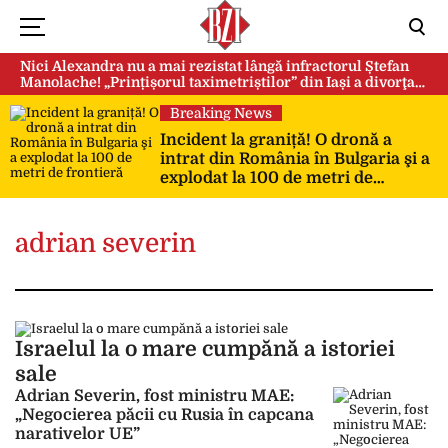
Nici Alexandra nu a mai rezistat lângă infractorul Ștefan
Manolache! „Prințișorul taximetriștilor” din Iași a divorţat
după doi ani de căsnicie
Breaking News
Incident la graniță! O dronă a
intrat din România în Bulgaria şi a
explodat la 100 de metri de
frontieră
adrian severin
Israelul la o mare cumpănă a istoriei
sale
Adrian Severin, fost ministru MAE:
„Negocierea păcii cu Rusia în capcana
narativelor UE”