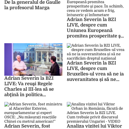
care gândește la fel ca
De la generalul de Gaulle
acel europarlamentar
la profesorul Marga
german ce a avut acel
discurs ofensator!
Adrian Severin la BZI
România este
LIVE, despre cum
marginalizată!”
Uniunea Europeană
promitea prosperitate şi
pace. În schimb, ceea ce
vedem acum e frig,
întuneric şi înfometare
Adrian Severin la BZI
LIVE, despre cum
Bruxelles-ul vrea să ne ia
Adrian Severin la BZI
suveranitatea și să ne
LIVE: Va reuşi Regele
sacrificăm dreptul
Charles al III-lea să se
național
abţină în politica
guvernului britanic?
Adrian Severin, fost
Analiza vizitei lui Viktor