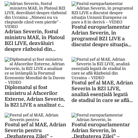
mai rea decât o
drepturile românilor din
minciună; 3 februarie
Ucraina trebuie
2009 nu putea exista fără
respectate” – VIDEO
2 iunie 1997”
Fostul europarlamentar
Adrian Severin, fostul
Adrian Severin, în
ministru MAE, în Platoul
programul BZI LIVE a
BZI LIVE, dezvăluiri
discutat despre situaţia
despre războiul din
Uniunii Europene ce
Ucraina: „Nimeni nu va
pare a fi în derivă –
răspunde când vom
VIDEO
pierde” – VIDEO
Fostul șef al MAE, Adrian
Diplomatul și fost
Severin la BZI LIVE,
ministru al Afacerilor
analiză esențială legată
Externe, Adrian Severin,
de stadiul în care se află
la BZI LIVE a analizat ce
Războiul din Ucraina –
se întâmplă la Forumul
VIDEO
Economic Mondial de la
Davos – VIDEO
Fostul șef al MAE, Adrian
Fostul europarlamentar
Severin pentru
Adrian Severin, în
„Dezbaterea Zilei” –
„Dezbaterea Zilei” –