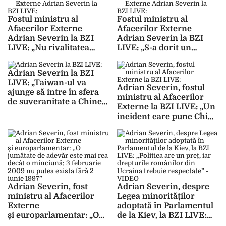
securitatea lumii”
asta de dinainte de a o
spune el”
Fostul ministru al
Fostul ministru al
Afacerilor Externe
Afacerilor Externe
Adrian Severin la BZI
Adrian Severin la BZI
LIVE: „Nu rivalitatea
LIVE: „S-a dorit un
SUA-Rusia este cel mai
război care să epuizeze
important fenomen al
Rusia şi care să îi facă pe
Adrian Severin la BZI
momentului, ci
ruşi să nu se mai ridice
LIVE: „Taiwan-ul va
rivalitatea strategică
niciodată”
Adrian Severin, fostul
ajunge să intre în sfera
între SUA şi China”
ministru al Afacerilor
de suveranitate a Chinei.
Externe la BZI LIVE: „Un
America va continua să
incident care pune China
se opună, vom avea un
în situaţia de autocontrol
conflict”
în privinţa relaţiilor
ruso-americane şi a
merge pe faţă către
consolidarea
parteneriatului cu Rusia”
Adrian Severin, fost
Adrian Severin, despre
ministru al Afacerilor
Legea minorităților
Externe
adoptată în Parlamentul
și europarlamentar: „O
de la Kiev, la BZI LIVE:
jumătate de adevăr este
„Politica are un preț, iar