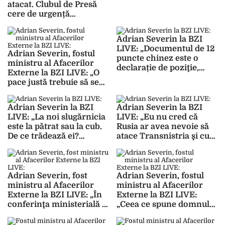
populaţie care în curând
atacat. Clubul de Presă
va fi adusă la urne”
cere de urgență
intervenția autorităților
Adrian Severin la BZI
LIVE: „Documentul de 12
Adrian Severin, fostul
puncte chinez este o
ministru al Afacerilor
declarație de poziţie,
Externe la BZI LIVE: „O
privind principiile
pace justă trebuie să se
fundamentale ale unei
bazeze pe dreptul
ordini internaţionale”
fiecărui stat să-şi decidă
Adrian Severin la BZI
Adrian Severin la BZI
soarta, pe respectul
LIVE: „La noi slugărnicia
LIVE: „Eu nu cred că
suveranităţii şi să nu ne
este la pătrat sau la cub.
Rusia ar avea nevoie să
bazăm pe existenţa unui
De ce trădează ei?
atace Transnistria şi cu
singur set de valori în
Trădează pentru ce?”
atât mai puţin Moldova”
lume”
Adrian Severin, fost
Adrian Severin, fostul
ministru al Afacerilor
ministru al Afacerilor
Externe la BZI LIVE: „În
Externe la BZI LIVE:
conferinţa ministerială a
„Ceea ce spune domnul
OSCE am spus că noi
Hersh este credibil
trebuie să refacem
pentru că noi credeam