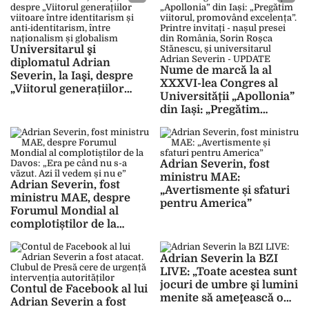
actuale. Proiect
geopolitic”
Universitarul şi
diplomatul Adrian
Nume de marcă la al
Severin, la Iaşi, despre
XXXVI-lea Congres al
„Viitorul generațiilor
Universității „Apollonia”
viitoare între
din Iași: „Pregătim
identitarism și
viitorul, promovând
anti‑identitarism, între
excelența”. Printre
naționalism și globalism”
invitați – nașul presei din
– LIVE VIDEO
România, Sorin Roșca
Adrian Severin, fost
Stănescu, și universitarul
ministru MAE:
Adrian Severin, fost
Adrian Severin –
„Avertismente și sfaturi
ministru MAE, despre
UPDATE
pentru America”
Forumul Mondial al
complotiștilor de la
Davos: „Era pe când nu s-
a văzut. Azi îl vedem și
Adrian Severin la BZI
nu e”
LIVE: „Toate acestea sunt
jocuri de umbre şi lumini
Contul de Facebook al lui
menite să ameţească o
Adrian Severin a fost