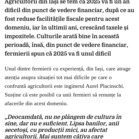
Agricultorii din Iași se tem că 2025 va fi un an
dificil din punct de vedere financiar, după ce au
fost reduse facilitățile fiscale pentru acest
domeniu, iar în ultimii ani, crescând taxele și
impozitele. Culturile arată bine în această
perioadă, însă, din punct de vedere financiar,
fermierii spun că 2025 va fi unul dificil
Unul dintre fermierii cu experiență, din Iași, care atrage
atenția asupra situației tot mai dificile pe care o
confruntă agricultorii este inginerul Aurel Placinschi.
Susține că este posibil ca unii fermieri să renunțe la
afacerile din acest domeniu.
„Deocamdată, nu ne plângem de cultura în
sine, dar nu e suficient. Lipsa banilor, anii
secetoși, cu producții mici, au afectat
agricultorii. Mai suntem câțiva care