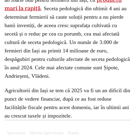
an foarte bun pentru fermierii din Iași, cu
producții
mari la rapiță
. Seceta pedologică din ultimii 4 ani au
determinat fermierii să caute soluții pentru a nu pierde
banii investiți, de aceea cresc suprafața cultivată cu
secetă și o reduc pe cea cu porumb, cea mai afectată
cultură de seceta pedologică. Un număr de 3.000 de
fermieri din Iași au primit 14 milioane de euro,
despăgubiri pentru culturile afectate de seceta pedologică
în anul 2024. Cele mai afectate comune sunt Șipote,
Andrieșeni, Vlădeni.
Agricultorii din Iași se tem că 2025 va fi un an dificil din
punct de vedere financiar, după ce au fost reduse
facilitățile fiscale pentru acest domeniu, iar în ultimii ani
au crescut taxele și impozitele.
Agricultura
Directia Agricola Iasi
Rapita