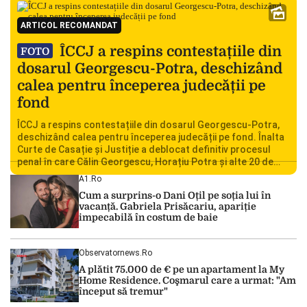
ARTICOL RECOMANDAT
ÎCCJ a respins contestațiile din
FOTO
dosarul Georgescu-Potra, deschizând
calea pentru începerea judecății pe
fond
ÎCCJ a respins contestațiile din dosarul Georgescu-Potra,
deschizând calea pentru începerea judecății pe fond. Înalta
Curte de Casație și Justiție a deblocat definitiv procesul
penal în care Călin Georgescu, Horațiu Potra și alte 20 de
persoane sunt acuzați de acțiuni îndreptate împotriva
A1.ro
ordinii constituționale. În ședința din camera preliminară,
Cum a surprins-o Dani Oțil pe soția lui în
judecătorii de la instanța supremă au […]
vacanță. Gabriela Prisăcariu, apariție
impecabilă în costum de baie
Observatornews.ro
A plătit 75.000 de € pe un apartament la My
Home Residence. Coşmarul care a urmat: "Am
început să tremur"