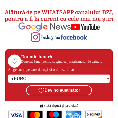
Alătură-te pe
WHATSAPP
canalului BZI,
pentru a fi la curent cu cele mai noi știri
Donație lunară
Donează lunar pentru susținerea jurnalismului de calitate
Alege suma pe care dorești să o donezi lunar
Devino susținător
Plată sigură și protejată