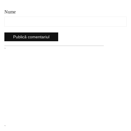
Nume
`
`