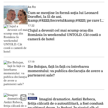
As.ro
Cum se menţine în formă soţia lui Leonard
Doroftei, la 51 de ani.
&amp;#8222;Secretul&amp;#8221; pe care l-a
dezvăluit
17:22
Clujul a devenit cel mai scump oraș din
România în weekendul UNTOLD. Cât costă o
cameră de hotel
17:19
Ilie Bolojan, față în față cu întrebarea
momentului: va publica declarația de avere a
partenerei sale?
17:06
FOTO
Imagini dramatice. Astăzi Rebeca,
fetița călcată de o autoutilitară, a fost condusă
pe ultimul drum, la Poduri. În sicriul alb al