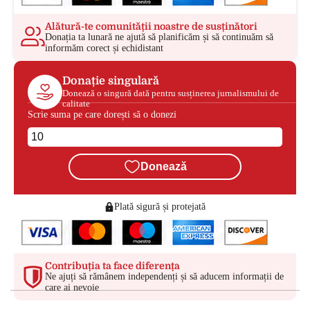
Alătură-te comunității noastre de susținători
Donația ta lunară ne ajută să planificăm și să continuăm să
informăm corect și echidistant
Donație singulară
Donează o singură dată pentru susținerea jurnalismului de
calitate
Scrie suma pe care dorești să o donezi
Donează
Plată sigură și protejată
Contribuția ta face diferența
Ne ajuți să rămânem independenți și să aducem informații de
care ai nevoie