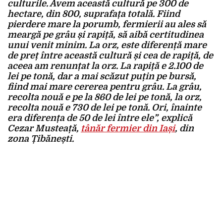
culturile. Avem această cultură pe 300 de
hectare, din 800, suprafața totală. Fiind
pierdere mare la porumb, fermierii au ales să
meargă pe grâu și rapiță, să aibă certitudinea
unui venit minim. La orz, este diferență mare
de preț între această cultură și cea de rapiță, de
aceea am renunțat la orz. La rapiță e 2.100 de
lei pe tonă, dar a mai scăzut puțin pe bursă,
fiind mai mare cererea pentru grâu. La grâu,
recolta nouă e pe la 860 de lei pe tonă, la orz,
recolta nouă e 730 de lei pe tonă. Ori, înainte
era diferența de 50 de lei între ele”, explică
Cezar Musteață,
tânăr fermier din Iași
, din
zona Țibănești.