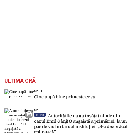
ULTIMA ORĂ
02:01
Cine pupă bine primește ceva
02:00
FOTO
Autoritățile nu au învățat nimic din
cazul Emil Gânj! O angajată a primăriei, la un
pas de viol în biroul instituției: „S-a dezbrăcat
gol-pușcă”