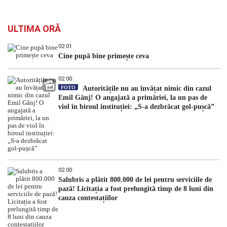
ULTIMA ORĂ
02:01
Cine pupă bine primește ceva
02:00
FOTO
Autoritățile nu au învățat nimic din cazul
Emil Gânj! O angajată a primăriei, la un pas de
viol în biroul instituției: „S-a dezbrăcat gol-pușcă”
02:00
Salubris a plătit 800.000 de lei pentru serviciile de
pază! Licitația a fost prelungită timp de 8 luni din
cauza contestațiilor