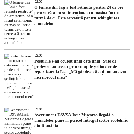
02:00
O femeie din Iași a fost reținută pentru 24 de ore
pentru că a intrat intenționat cu mașina într-o
turmă de oi. Este cercetată pentru schingiuirea
animalelor
02:00
Posturile s-au ocupat unul câte unul! Sute de
profesori au trecut prin emoțiile ședințelor de
repartizare la Iași. „Mă gândesc că alții nu au avut
nici norocul meu”
02:00
Avertisment DSVSA Iași: Mișcarea ilegală a
animalelor pune în pericol întregul sector zootehnic
din România