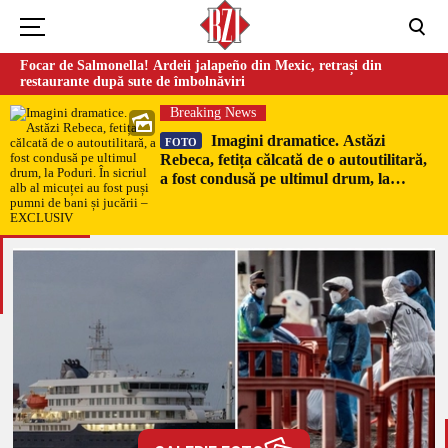
Focar de Salmonella! Ardeii jalapeño din Mexic, retrași din
restaurante după sute de îmbolnăviri
Breaking News
Imagini dramatice. Astăzi
FOTO
Rebeca, fetița călcată de o autoutilitară,
a fost condusă pe ultimul drum, la
Poduri. În sicriul alb al micuței au fost
puși pumni de bani și jucării –
EXCLUSIV