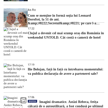
As.ro
Cum se menţine în formă soţia lui Leonard
Doroftei, la 51 de ani.
&amp;#8222;Secretul&amp;#8221; pe care l-a
dezvăluit
17:22
Clujul a devenit cel mai scump oraș din România în
weekendul UNTOLD. Cât costă o cameră de hotel
17:19
Ilie Bolojan, față în față cu întrebarea momentului:
va publica declarația de avere a partenerei sale?
17:06
FOTO
Imagini dramatice. Astăzi Rebeca, fetița
călcată de o autoutilitară, a fost condusă pe ultimul