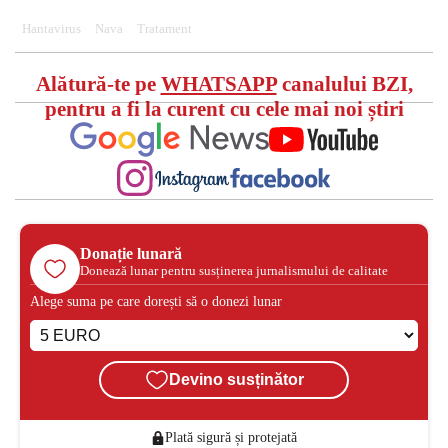
Hantavirus
Nava
Tratament
Alătură-te pe
WHATSAPP
canalului BZI,
pentru a fi la curent cu cele mai noi știri
Donație lunară
Donează lunar pentru susținerea jurnalismului de calitate
Alege suma pe care dorești să o donezi lunar
Devino susținător
Plată sigură și protejată