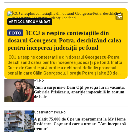
ARTICOL RECOMANDAT
ÎCCJ a respins contestațiile din
FOTO
dosarul Georgescu-Potra, deschizând calea
pentru începerea judecății pe fond
ÎCCJ a respins contestațiile din dosarul Georgescu-Potra,
deschizând calea pentru începerea judecății pe fond. Înalta
Curte de Casație și Justiție a deblocat definitiv procesul
penal în care Călin Georgescu, Horațiu Potra și alte 20 de
persoane sunt acuzați de acțiuni îndreptate împotriva
A1.ro
ordinii constituționale. În ședința din camera preliminară,
Cum a surprins-o Dani Oțil pe soția lui în vacanță.
judecătorii de la instanța supremă au […]
Gabriela Prisăcariu, apariție impecabilă în costum
de baie
Observatornews.ro
A plătit 75.000 de € pe un apartament la My Home
Residence. Coşmarul care a urmat: "Am început să
tremur"