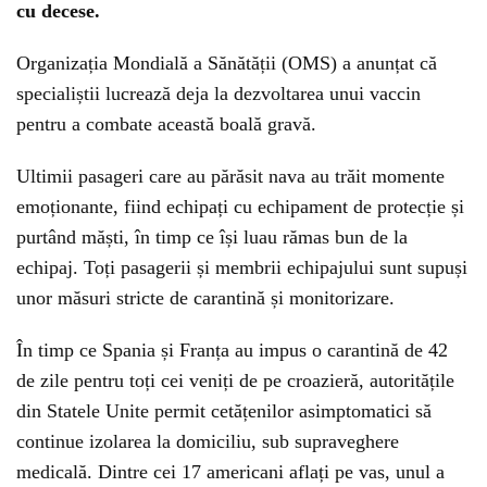
cu decese.
Organizația Mondială a Sănătății (OMS) a anunțat că
specialiștii lucrează deja la dezvoltarea unui vaccin
pentru a combate această boală gravă.
Ultimii pasageri care au părăsit nava au trăit momente
emoționante, fiind echipați cu echipament de protecție și
purtând măști, în timp ce își luau rămas bun de la
echipaj. Toți pasagerii și membrii echipajului sunt supuși
unor măsuri stricte de carantină și monitorizare.
În timp ce Spania și Franța au impus o carantină de 42
de zile pentru toți cei veniți de pe croazieră, autoritățile
din Statele Unite permit cetățenilor asimptomatici să
continue izolarea la domiciliu, sub supraveghere
medicală. Dintre cei 17 americani aflați pe vas, unul a