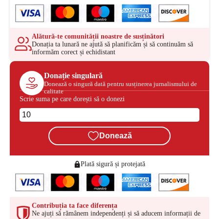
Alătură-te comunității noastre de susținători
Donația ta lunară ne ajută să planificăm și să continuăm să
informăm corect și echidistant
Donație singulară
Donează o singură dată pentru susținerea jurnalismului de
calitate
Scrie suma pe care dorești să o donezi
Donează
Plată sigură și protejată
Contribuția ta face diferența
Ne ajuți să rămânem independenți și să aducem informații de