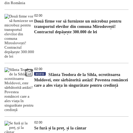
02:00
Două firme vor să furnizeze un microbuz pentru
transportul elevilor din comuna Miroslovești!
Contractul depășește 300.000 de lei
02:00
FOTO
Sfânta Teodora de la Sihla, ocrotitoarea
Moldovei, este sărbătorită astăzi! Povestea româncei
care a ales viața în singurătate pentru credință
02:00
Se fură și la preț, și la cântar