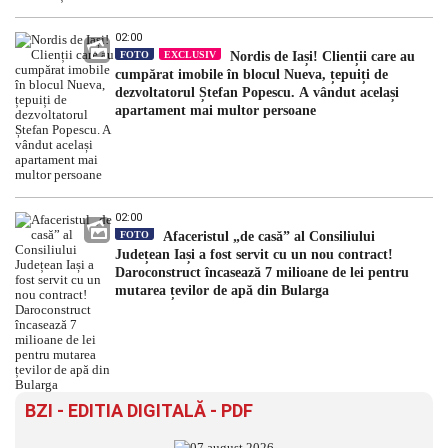
02:00
FOTO
EXCLUSIV
Nordis de Iași! Clienții care au
cumpărat imobile în blocul Nueva, țepuiți de
dezvoltatorul Ștefan Popescu. A vândut același
apartament mai multor persoane
02:00
FOTO
Afaceristul „de casă” al Consiliului
Județean Iași a fost servit cu un nou contract!
Daroconstruct încasează 7 milioane de lei pentru
mutarea țevilor de apă din Bularga
BZI - EDITIA DIGITALĂ - PDF