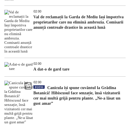
02:00
Val de reclamații la Garda de Mediu Iași împotriva
proprietarilor care nu elimină ambrozia. Comisarii
anunță controale drastice în această lună
02:00
A dat-o de gard tare
02:00
FOTO
Canicula își spune cuvântul la Grădina
Botanică! Hibiscusul face senzație, însă vizitatorii
cer mai multă grijă pentru plante. „Ne-a lăsat un
gust amar”