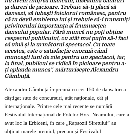
nu avem timp să mâncăm, înseamnă bătături
și dureri de picioare. Trebuie să-ți placă să
dansezi, să iubești folclorul românesc, pentru
că tu devii emblema lui și trebuie să-i transmiți
privitorului importanța și frumusețea
dansului popular. Fără muncă nu poți obține
respectul publicului, cu atât mai puțin să-l faci
să vină și la următorul spectacol. Cu toate
acestea, este o satisfacție enormă când
muncești luni de zile pentru un spectacol, iar,
la final, publicul se ridică în picioare pentru a-
ți aplauda munca”, mărturisește Alexandru
Gâmbuță.
Alexandru Gâmbuță împreună cu cei 150 de dansatori a
câștigat sute de concursuri, atât naționale, cât și
internaționale. Printre cele mai recente se numără
Festivalul Internațional de Folclor Hora Neamului, care a
avut loc la Erbiceni, în care „Rapsozii Siretului” au
obținut marele premiul, precum și Festivalul