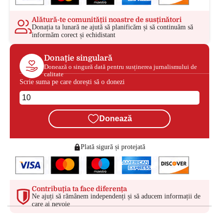
Alătură-te comunității noastre de susținători
Donația ta lunară ne ajută să planificăm și să continuăm să
informăm corect și echidistant
Donație singulară
Donează o singură dată pentru susținerea jurnalismului de
calitate
Scrie suma pe care dorești să o donezi
Donează
Plată sigură și protejată
Contribuția ta face diferența
Ne ajuți să rămânem independenți și să aducem informații de
care ai nevoie