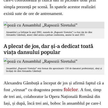
care-l coordonează și ridică săli în picioare doar prin
simpla prezență pe scenă. În spatele acestor realizări
există sute de ore de antrenament.
Ansamblul s-a înființat în anul 2002, numele de „Rapsozii Siretului” i-a fost dat de către
Alexandru Gâmbuță, atunci când acesta a preluat conducerea, anume în anul 2015
A plecat de jos, dar și-a dedicat toată
viața dansului popular
Ansamblul „Rapsozii Siretului” este format din aproximativ 150 de dansatori profesioniști, aleși și
învățați de către Alexandru Gâmbuță
Alexandru Gâmbuță a început de jos și afirmă faptul că a
fost „virusat” cu dragostea pentru
folclor
. A fost, timp
de trei ani, colaborator la Opera Națională Română din
Iași, și după, încă trei ani, boboc în ansamblul pe care-l