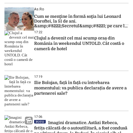
As.ro
Cum se menţine în formă soţia lui Leonard
Doroftei, la 51 de ani.
&amp;#8222;Secretul&amp;#8221; pe care l-a
dezvăluit
17:22
Clujul a devenit cel mai scump oraș din
România în weekendul UNTOLD. Cât costă o
cameră de hotel
17:19
Ilie Bolojan, față în față cu întrebarea
momentului: va publica declarația de avere a
partenerei sale?
17:06
FOTO
Imagini dramatice. Astăzi Rebeca,
fetița călcată de o autoutilitară, a fost condusă