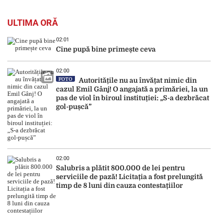
ULTIMA ORĂ
02:01
Cine pupă bine primește ceva
02:00
FOTO
Autoritățile nu au învățat nimic din
cazul Emil Gânj! O angajată a primăriei, la un
pas de viol în biroul instituției: „S-a dezbrăcat
gol-pușcă”
02:00
Salubris a plătit 800.000 de lei pentru
serviciile de pază! Licitația a fost prelungită
timp de 8 luni din cauza contestațiilor