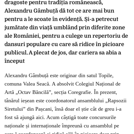
dragoste pentru tradiția românească,
Alexandru Gâmbuță dă tot ce are mai bun
pentru a le scoate în evidență. Și-a petrecut
jumătate din viață umblând prin diferite zone
ale României, pentru a culege un repertoriu de
dansuri populare cu care să ridice în picioare
publicul. A plecat de jos, dar cariera sa abia a
început
Alexandru Gâmbuță este originar din satul Topile,
comuna Valea Seacă. A absolvit Colegiul Național de
Artă „Octav Băncilă”, secția Coregrafie. În prezent,
tânărul ieșean este coordonatorul ansamblului „Rapsozii
Siretului” din Pașcani, însă doar el știe cât de greu i-a
fost să ajungă aici. Acum câștigă toate concursurile
naționale și internaționale împreună cu ansamblul pe