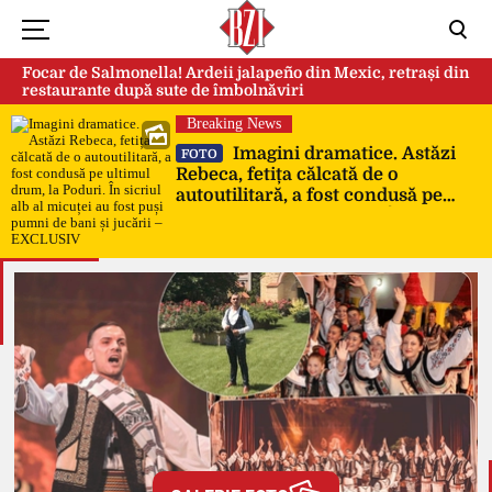
Focar de Salmonella! Ardeii jalapeño din Mexic, retrași din
restaurante după sute de îmbolnăviri
Breaking News
Imagini dramatice. Astăzi
FOTO
Rebeca, fetița călcată de o
autoutilitară, a fost condusă pe
ultimul drum, la Poduri. În sicriul
alb al micuței au fost puși pumni
de bani și jucării – EXCLUSIV