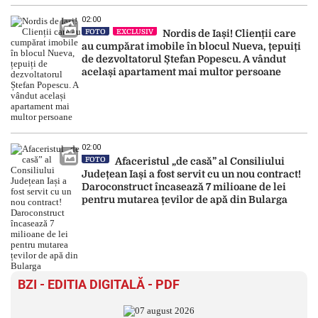
02:00
FOTO
EXCLUSIV
Nordis de Iași! Clienții care
au cumpărat imobile în blocul Nueva, țepuiți
de dezvoltatorul Ștefan Popescu. A vândut
același apartament mai multor persoane
02:00
FOTO
Afaceristul „de casă” al Consiliului
Județean Iași a fost servit cu un nou contract!
Daroconstruct încasează 7 milioane de lei
pentru mutarea țevilor de apă din Bularga
BZI - EDITIA DIGITALĂ - PDF