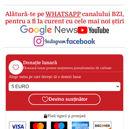
Alătură-te pe
WHATSAPP
canalului BZI,
pentru a fi la curent cu cele mai noi știri
Donație lunară
Donează lunar pentru susținerea jurnalismului de calitate
Alege suma pe care dorești să o donezi lunar
Devino susținător
Plată sigură și protejată