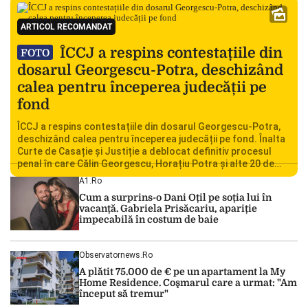
ARTICOL RECOMANDAT
ÎCCJ a respins contestațiile din
FOTO
dosarul Georgescu-Potra, deschizând
calea pentru începerea judecății pe
fond
ÎCCJ a respins contestațiile din dosarul Georgescu-Potra,
deschizând calea pentru începerea judecății pe fond. Înalta
Curte de Casație și Justiție a deblocat definitiv procesul
penal în care Călin Georgescu, Horațiu Potra și alte 20 de
persoane sunt acuzați de acțiuni îndreptate împotriva
A1.ro
ordinii constituționale. În ședința din camera preliminară,
Cum a surprins-o Dani Oțil pe soția lui în
judecătorii de la instanța supremă au […]
vacanță. Gabriela Prisăcariu, apariție
impecabilă în costum de baie
Observatornews.ro
A plătit 75.000 de € pe un apartament la My
Home Residence. Coşmarul care a urmat: "Am
început să tremur"