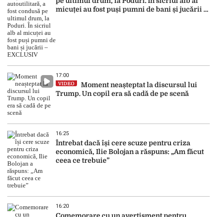
pe ultimul drum, la Poduri. În sicriul alb al
micuței au fost puși pumni de bani și jucării –
EXCLUSIV
17:00
VIDEO
Moment neașteptat la discursul lui
Trump. Un copil era să cadă de pe scenă
16:25
Întrebat dacă își cere scuze pentru criza
economică, Ilie Bolojan a răspuns: „Am făcut
ceea ce trebuie”
16:20
Comemorare cu un avertisment pentru