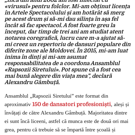
„Încă din anul 2002 am fost infectat cu
«virusul» pentru folclor. Mi-am obținut licența
în Artele Spectacolului și am hotărât să merg
pe acest drum și să-mi dau silința în așa fel
încât să fac spectacol. A fost foarte greu la
început, dar timp de trei ani am studiat atent
notarea coregrafică, lucru care m-a ajutat să-
mi creez un repertoriu de dansuri populare din
diferite zone ale Moldovei. În 2015, mi-am luat
inima în dinți și mi-am asumat
responsabilitatea de a coordona Ansamblul
«Rapsozii Siretului». Pot spune că a fost cea
mai bună alegere din viața mea”, declară
Alexandru Gâmbuță.
Ansamblul „Rapsozii Siretului” este format din
aproximativ
150 de dansatori profesioniști
, aleși și
învățați de către Alexandru Gâmbuță. Majoritatea dintre
ei sunt încă liceeni, astfel că munca este de două ori mai
grea, pentru că trebuie să se împartă între școală și