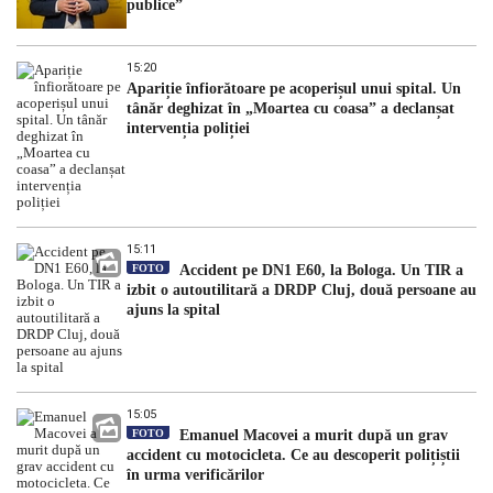
publice”
15:20
Apariție înfiorătoare pe acoperișul unui spital. Un
tânăr deghizat în „Moartea cu coasa” a declanșat
intervenția poliției
15:11
FOTO
Accident pe DN1 E60, la Bologa. Un TIR a
izbit o autoutilitară a DRDP Cluj, două persoane au
ajuns la spital
15:05
FOTO
Emanuel Macovei a murit după un grav
accident cu motocicleta. Ce au descoperit polițiștii
în urma verificărilor