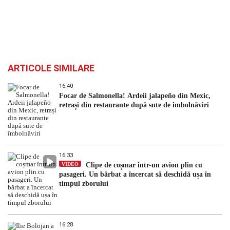
ARTICOLE SIMILARE
16:40
Focar de Salmonella! Ardeii jalapeño din Mexic,
retrași din restaurante după sute de îmbolnăviri
16:33
VIDEO
Clipe de coșmar într-un avion plin cu
pasageri. Un bărbat a încercat să deschidă ușa în
timpul zborului
16:28