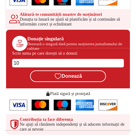
Alătură-te comunității noastre de susținători
Donația ta lunară ne ajută să planificăm și să continuăm să
informăm corect și echidistant
Donație singulară
Donează o singură dată pentru susținerea jurnalismului de
calitate
Scrie suma pe care dorești să o donezi
Donează
Plată sigură și protejată
Contribuția ta face diferența
Ne ajuți să rămânem independenți și să aducem informații de
care ai nevoie