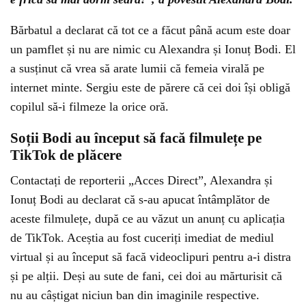
Bărbatul a declarat că tot ce a făcut până acum este doar
un pamflet și nu are nimic cu Alexandra și Ionuț Bodi. El
a susținut că vrea să arate lumii că femeia virală pe
internet minte. Sergiu este de părere că cei doi își obligă
copilul să-i filmeze la orice oră.
Soții Bodi au început să facă filmulețe pe
TikTok de plăcere
Contactați de reporterii „Acces Direct”, Alexandra și
Ionuț Bodi au declarat că s-au apucat întâmplător de
aceste filmulețe, după ce au văzut un anunț cu aplicația
de TikTok. Aceștia au fost cuceriți imediat de mediul
virtual și au început să facă videoclipuri pentru a-i distra
și pe alții. Deși au sute de fani, cei doi au mărturisit că
nu au câștigat niciun ban din imaginile respective.