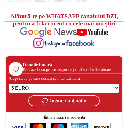
Alexandra Bodi
Internauti
Ionut Bodi
Tik Tok
Alătură-te pe
WHATSAPP
canalului BZI,
pentru a fi la curent cu cele mai noi știri
Donație lunară
Donează lunar pentru susținerea jurnalismului de calitate
Alege suma pe care dorești să o donezi lunar
Devino susținător
Plată sigură și protejată