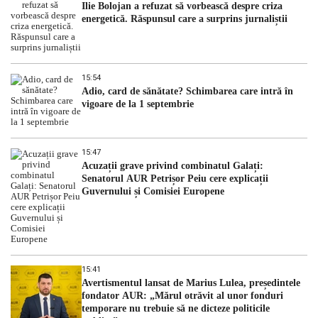
Ilie Bolojan a refuzat să vorbească despre criza
energetică. Răspunsul care a surprins jurnaliștii
15:54
Adio, card de sănătate? Schimbarea care intră în
vigoare de la 1 septembrie
15:47
Acuzații grave privind combinatul Galați:
Senatorul AUR Petrișor Peiu cere explicații
Guvernului și Comisiei Europene
15:41
Avertismentul lansat de Marius Lulea, președintele
fondator AUR: „Mărul otrăvit al unor fonduri
temporare nu trebuie să ne dicteze politicile