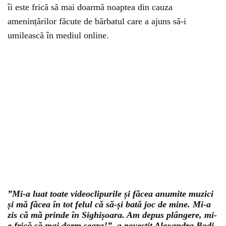
îi este frică să mai doarmă noaptea din cauza
amenințărilor făcute de bărbatul care a ajuns să-i
umilească în mediul online.
”Mi-a luat toate videoclipurile și făcea anumite muzici
și mă făcea în tot felul că să-și bată joc de mine. Mi-a
zis că mă prinde în Sighișoara. Am depus plângere, mi-
e frică să mai dorm seara!”, a povestit Alexandra Bodi.