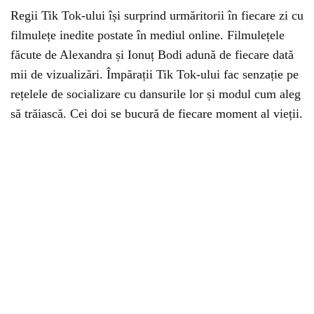
Regii Tik Tok-ului își surprind urmăritorii în fiecare zi cu
filmulețe inedite postate în mediul online. Filmulețele
făcute de Alexandra și Ionuț Bodi adună de fiecare dată
mii de vizualizări. Împărații Tik Tok-ului fac senzație pe
rețelele de socializare cu dansurile lor și modul cum aleg
să trăiască. Cei doi se bucură de fiecare moment al vieții.