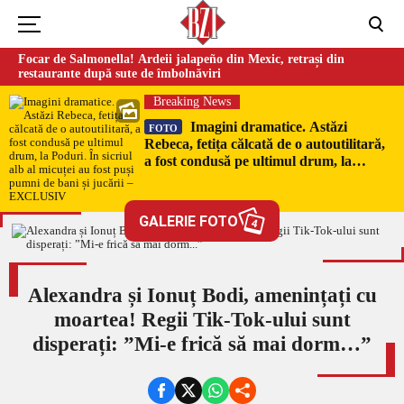
Focar de Salmonella! Ardeii jalapeño din Mexic, retrași din
restaurante după sute de îmbolnăviri
Breaking News
Imagini dramatice. Astăzi
FOTO
Rebeca, fetița călcată de o autoutilitară,
a fost condusă pe ultimul drum, la
Poduri. În sicriul alb al micuței au fost
puși pumni de bani și jucării –
EXCLUSIV
GALERIE FOTO
4
Alexandra și Ionuț Bodi, amenințați cu
moartea! Regii Tik-Tok-ului sunt
disperați: ”Mi-e frică să mai dorm…”