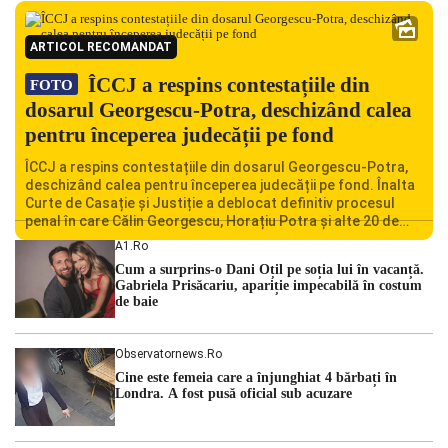
ARTICOL RECOMANDAT
ÎCCJ a respins contestațiile din
FOTO
dosarul Georgescu-Potra, deschizând calea
pentru începerea judecății pe fond
ÎCCJ a respins contestațiile din dosarul Georgescu-Potra,
deschizând calea pentru începerea judecății pe fond. Înalta
Curte de Casație și Justiție a deblocat definitiv procesul
penal în care Călin Georgescu, Horațiu Potra și alte 20 de
persoane sunt acuzați de acțiuni îndreptate împotriva
A1.ro
ordinii constituționale. În ședința din camera preliminară,
Cum a surprins-o Dani Oțil pe soția lui în vacanță.
judecătorii de la instanța supremă au […]
Gabriela Prisăcariu, apariție impecabilă în costum
de baie
Observatornews.ro
Cine este femeia care a înjunghiat 4 bărbați în
Londra. A fost pusă oficial sub acuzare