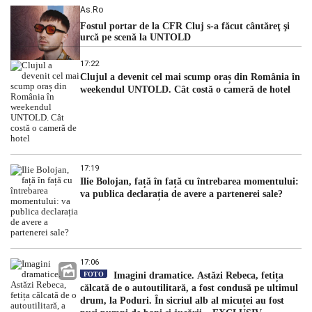
As.ro
Fostul portar de la CFR Cluj s-a făcut cântăreţ şi
urcă pe scenă la UNTOLD
17:22
Clujul a devenit cel mai scump oraș din România în
weekendul UNTOLD. Cât costă o cameră de hotel
17:19
Ilie Bolojan, față în față cu întrebarea momentului:
va publica declarația de avere a partenerei sale?
17:06
FOTO
Imagini dramatice. Astăzi Rebeca, fetița
călcată de o autoutilitară, a fost condusă pe ultimul
drum, la Poduri. În sicriul alb al micuței au fost