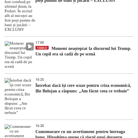
puși pumni de bani și jucării – EXCLUSIV
17:00
VIDEO
Moment neașteptat la discursul lui Trump.
Un copil era să cadă de pe scenă
16:25
Întrebat dacă își cere scuze pentru criza economică,
Ilie Bolojan a răspuns: „Am făcut ceea ce trebuie”
16:20
Comemorare cu un avertisment pentru întreaga
lume. Hiroshima spune că riscul unui dezastru