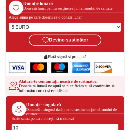
Donație lunară
Donează lunar pentru susținerea jurnalismului de calitate
Alege suma pe care dorești să o donezi lunar
Devino susținător
Plată sigură și protejată
Alătură-te comunității noastre de susținători
Donația ta lunară ne ajută să planificăm și să continuăm să
informăm corect și echidistant
Donație singulară
Donează o singură dată pentru susținerea jurnalismului de
calitate
Scrie suma pe care dorești să o donezi