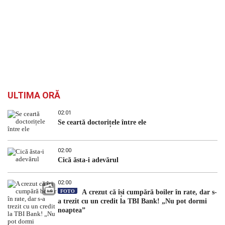
ULTIMA ORĂ
02:01
Se ceartă doctorițele între ele
02:00
Cică ăsta-i adevărul
02:00
FOTO
A crezut că își cumpără boiler în rate, dar s-
a trezit cu un credit la TBI Bank! „Nu pot dormi
noaptea”