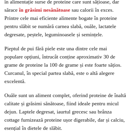
în alimentație surse de proteine care sunt sățioase, dar
sărace
în grăsimi nesănătoase
sau calorii în exces.
Printre cele mai eficiente alimente bogate în proteine
pentru slăbit se numără carnea slabă, ouăle, lactatele
degresate, peștele, leguminoasele și semințele.
Pieptul de pui fără piele este una dintre cele mai
populare opțiuni, întrucât conține aproximativ 30 de
grame de proteine la 100 de grame și este foarte sățios.
Curcanul, în special partea slabă, este o altă alegere
excelentă.
Ouăle sunt un aliment complet, oferind proteine de înaltă
calitate și grăsimi sănătoase, fiind ideale pentru micul
dejun. Laptele degresat, iaurtul grecesc sau brânza
cottage furnizează proteine ușor digerabile, dar și calciu,
esențial în dietele de slăbit.