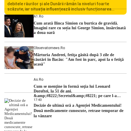
debitele râurilor și ale Dunării rămân la niveluri foarte
scăzute, iar situația influențează inclusiv funcționarea
Centralei Nucleare de la Cernavodă. România se confruntă
A1.ro
cu una dintre cele mai dificile perioade din punct de vedere
Cum arată Ilinca Simion cu burtica de gravidă.
hidrologic din ultimii ani. Lipsa […]
Imagini rare cu soția lui George Simion, însărcinată
a doua oară
Observatornews.ro
Mărturia Andreei, fetiţa găsită după 3 zile de
căutări în Bacău: "Am fost în parc, apoi la o fetiţă
acasă"
As.ro
Cum se menţine în formă soţia lui Leonard
Doroftei, la 51 de ani.
&amp;#8222;Secretul&amp;#8221; pe care l-a
17:40
dezvăluit
Decizie de ultimă oră a Agenției Medicamentului!
Două medicamente cunoscute, retrase temporar de
la vânzare