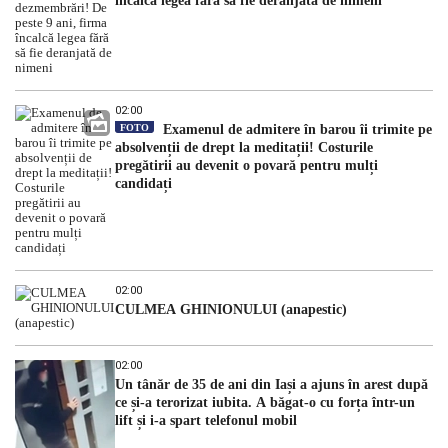
încalcă legea fără să fie deranjată de nimeni
02:00
FOTO
Examenul de admitere în barou îi trimite pe
absolvenții de drept la meditații! Costurile
pregătirii au devenit o povară pentru mulți
candidați
02:00
CULMEA GHINIONULUI (anapestic)
02:00
Un tânăr de 35 de ani din Iași a ajuns în arest după
ce și-a terorizat iubita. A băgat-o cu forța într-un
lift și i-a spart telefonul mobil