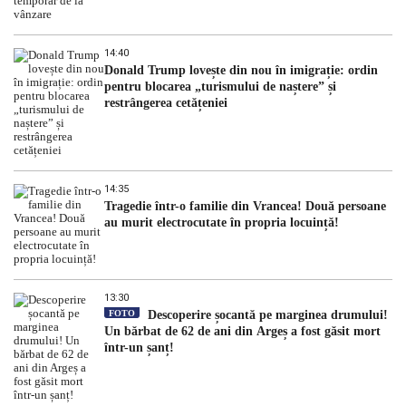
14:40
Donald Trump lovește din nou în imigrație: ordin
pentru blocarea „turismului de naștere” și
restrângerea cetățeniei
14:35
Tragedie într-o familie din Vrancea! Două persoane
au murit electrocutate în propria locuință!
13:30
FOTO
Descoperire șocantă pe marginea drumului!
Un bărbat de 62 de ani din Argeș a fost găsit mort
într-un șanț!