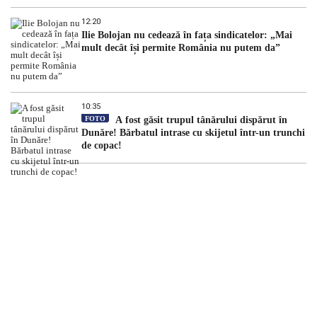
12:20
Ilie Bolojan nu cedează în fața sindicatelor: „Mai
mult decât își permite România nu putem da”
10:35
FOTO
A fost găsit trupul tânărului dispărut în
Dunăre! Bărbatul intrase cu skijetul într-un trunchi
de copac!