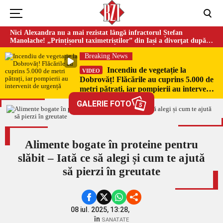
Nici Alexandra nu a mai rezistat lângă infractorul Ștefan
Manolache! „Prințișorul taximetriștilor” din Iași a divorţat după
doi ani de căsnicie
Breaking News
Incendiu de vegetație la
VIDEO
Dobrovăț! Flăcările au cuprins 5.000 de
metri pătrați, iar pompierii au intervenit
de urgență
GALERIE FOTO
5
Alimente bogate în proteine pentru
slăbit – Iată ce să alegi și cum te ajută
să pierzi în greutate
08 iul. 2025, 13:28,
în
SANATATE