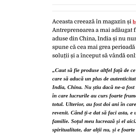
Aceasta creează în magazin și
b
Antreprenoarea a mai adăugat fa
aduse din China, India și nu num
spune că cea mai grea perioadă 
soluții și a început să vândă o
„Caut să fie produse altfel față de ce
care să aducă un plus de autenticita
India, China. Nu știu dacă ne-a fost
în care lucrurile au curs foarte fru
totul. Ulterior, au fost doi ani în car
revenit. Când ți-e dat să faci asta, e
familie. Soțul meu lucrează și el aici
spiritualitate, dar alții nu, și e foa