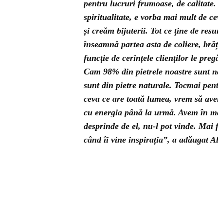
pentru lucruri frumoase, de calitate.
spiritualitate, e vorba mai mult de c
și creăm bijuterii. Tot ce ține de re
înseamnă partea asta de coliere, brăț
funcție de cerințele clienților le preg
Cam 98% din pietrele noastre sunt nat
sunt din pietre naturale. Tocmai pent
ceva ce are toată lumea, vrem să ave
cu energia până la urmă. Avem în ma
desprinde de el, nu-l pot vinde. Mai f
când îi vine inspirația”, a adăugat 