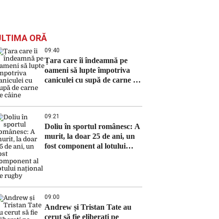
ULTIMA ORĂ
09:40
Țara care îi îndeamnă pe
oameni să lupte împotriva
caniculei cu supă de carne de
câine
09:21
Doliu în sportul românesc: A
murit, la doar 25 de ani, un
fost component al lotului
național de rugby
09:00
Andrew și Tristan Tate au
cerut să fie eliberați pe