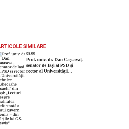
ARTICOLE SIMILARE
08:00
Prof. univ. dr. Dan Cașcaval,
senator de Iași al PSD și
rector al Universității
Tehnice „Gheorghe Asachi”
din Iași: „Lecturi despre
realitatea deformată a unui
guvern demis – din cărțile lui
C.S. Lewis”