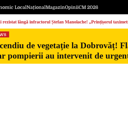
nomic Local
Național
Magazin
Opinii
CM 2026
rezistat lângă infractorul Ștefan Manolache! „Prințișorul taximetri
ews
cendiu de vegetație la Dobrovăț! Fl
iar pompierii au intervenit de urgen