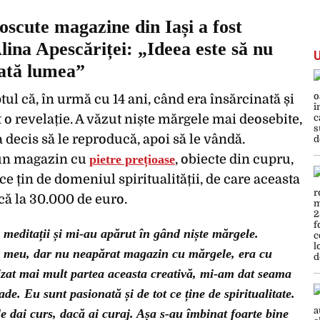
oscute magazine din Iași a fost
lina Apescăriței: „Ideea este să nu
oată lumea”
tul că, în urmă cu 14 ani, când era însărcinată și
t o revelație. A văzut niște mărgele mai deosebite,
 decis să le reproducă, apoi să le vândă.
 un magazin cu
pietre prețioase
, obiecte din cupru,
ce țin de domeniul spiritualității, de care aceasta
ică la 30.000 de euro.
 meditații și mi-au apărut în gând niște mărgele.
l meu, dar nu neapărat magazin cu mărgele, era cu
izat mai mult partea aceasta creativă, mi-am dat seama
. Eu sunt pasionată și de tot ce ține de spiritualitate.
 le dai curs, dacă ai curaj. Așa s-au îmbinat foarte bine