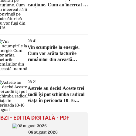
cauțiune. Cum au încercat să
îi convingă pe judecători că
nu vor fugi din SUA
08:41
Vin scumpirile la energie.
Cum vor arăta facturile
românilor din această
toamnă
08:21
Astrele au decis! Aceste trei
zodii își pot schimba radical
viața în perioada 10-16
august
BZI - EDITIA DIGITALĂ - PDF
08 august 2026