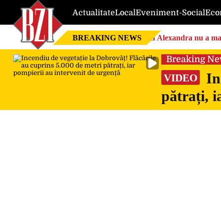
Actualitate
Local
Eveniment-Social
Eco
BREAKING NEWS
Nici Alexandra nu a mai 
Breaking N
In
VIDEO
pătrați, 