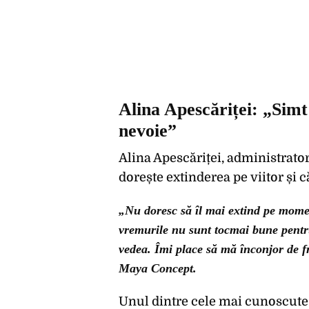
Alina Apescăriței: „Sim
nevoie”
Alina Apescăriței, administrato
dorește extinderea pe viitor și c
„Nu doresc să îl mai extind pe momen
vremurile nu sunt tocmai bune pentru
vedea. Îmi place să mă înconjor de f
Maya Concept.
Unul dintre cele mai cunoscute 