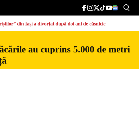
știlor” din Iași a divorţat după doi ani de căsnicie
ăcările au cuprins 5.000 de metri
ță