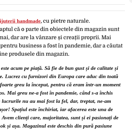
ijuterii handmade
, cu pietre naturale.
ptul că o parte din obiectele din magazin sunt
ai, dar are la vânzare și creații proprii. Mai
pentru business a fost în pandemie, dar a căutat
nline produsele din magazin.
 este acum pe piață. Să fie de bun gust și de calitate și
te. Lucrez cu furnizori din Europa care aduc din toată
 foarte greu la început, pentru că eram într-un moment
mos. Mai greu ne-a fost în pandemie, când s-a închis
e lucrurile nu au mai fost la fel, dar, treptat, ne-am
 ușor! Spațiul este închiriat, iar afacerea este una de
. Avem clienți care, majoritatea, sunt și ei pasionați de
rte ok și așa. Magazinul este deschis din pură pasiune