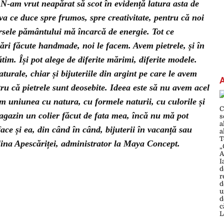
 N-am vrut neapărat să scot în evidență latura asta de
eva ce duce spre frumos, spre creativitate, pentru că noi
sursele pământului mă încarcă de energie. Tot ce
ări făcute handmade, noi le facem. Avem pietrele, și în
ătim. Își pot alege de diferite mărimi, diferite modele.
urale, chiar și bijuteriile din argint pe care le avem
ru că pietrele sunt deosebite. Ideea este să nu avem acel
m uniunea cu natura, cu formele naturii, cu culorile și
gazin un colier făcut de fata mea, încă nu mă pot
ace și ea, din când în când, bijuterii în vacanță sau
Alina Apescăriței, administrator la Maya Concept.