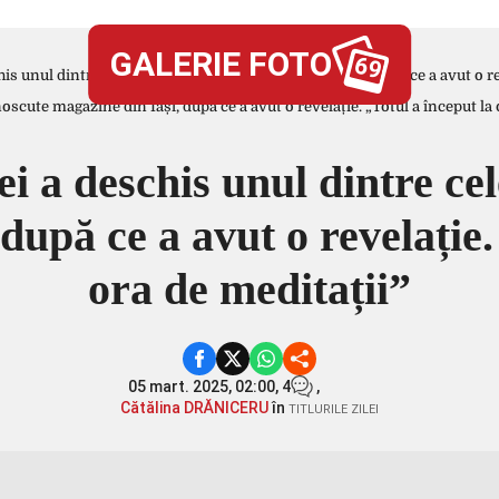
GALERIE FOTO
69
his unul dintre cele mai cunoscute magazine din Iași, după ce a avut o rev
ei a deschis unul dintre ce
după ce a avut o revelație.
ora de meditații”
05 mart. 2025, 02:00,
4
,
Cătălina DRĂNICERU
în
TITLURILE ZILEI