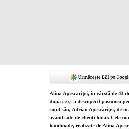
Urmărește BZI pe Googl
Alina Apescăriței, în vârstă de 43 
după ce și-a descoperit pasiunea p
soțul său, Adrian Apescăriței, de ma
având sute de clienți lunar. Cele ma
handmade, realizate de Alina Apesc