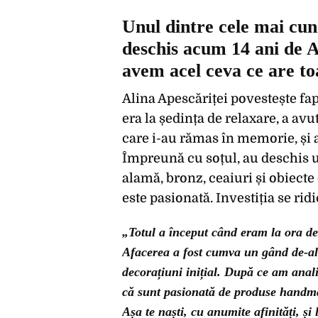
Unul dintre cele mai cun
deschis acum 14 ani de A
avem acel ceva ce are t
Alina Apescăriței povestește fap
era la ședința de relaxare, a avu
care i-au rămas în memorie, și a
Împreună cu soțul, au deschis
alamă, bronz, ceaiuri și obiecte 
este pasionată. Investiția se rid
„Totul a început când eram la ora de
Afacerea a fost cumva un gând de-a
decorațiuni inițial. După ce am anal
că sunt pasionată de produse handmade
Așa te naști, cu anumite afinități, și