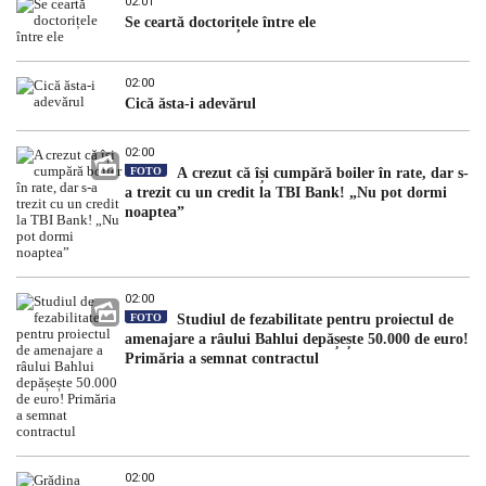
02:01
Se ceartă doctorițele între ele
02:00
Cică ăsta-i adevărul
02:00
FOTO
A crezut că își cumpără boiler în rate, dar s-
a trezit cu un credit la TBI Bank! „Nu pot dormi
noaptea”
02:00
FOTO
Studiul de fezabilitate pentru proiectul de
amenajare a râului Bahlui depășește 50.000 de euro!
Primăria a semnat contractul
02:00