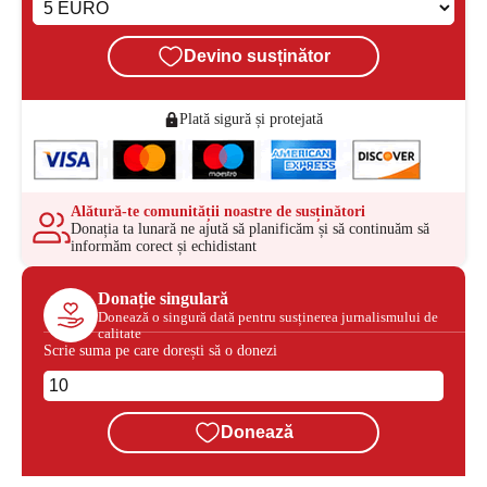
Devino susținător
Plată sigură și protejată
Alătură-te comunității noastre de susținători
Donația ta lunară ne ajută să planificăm și să continuăm să
informăm corect și echidistant
Donație singulară
Donează o singură dată pentru susținerea jurnalismului de
calitate
Scrie suma pe care dorești să o donezi
Donează