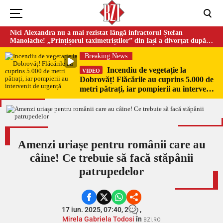
Nici Alexandra nu a mai rezistat lângă infractorul Ștefan
Manolache! „Prințișorul taximetriștilor” din Iași a divorţat după
doi ani de căsnicie
Breaking News
Incendiu de vegetație la
VIDEO
Dobrovăț! Flăcările au cuprins 5.000 de
metri pătrați, iar pompierii au intervenit
de urgență
Amenzi uriașe pentru românii care au
câine! Ce trebuie să facă stăpânii
patrupedelor
17 iun. 2025, 07:40,
2
,
Mirela Gabriela Todosi
în
BZI.RO