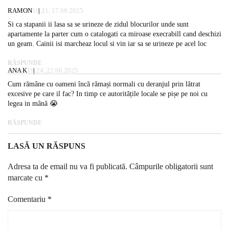
RAMON
10:21, 17.06.2025
Si ca stapanii ii lasa sa se urineze de zidul blocurilor unde sunt
apartamente la parter cum o catalogati ca miroase execrabill cand deschizi
un geam. Cainii isi marcheaz locul si vin iar sa se urineze pe acel loc
RĂSPUNDE
ANA K
19:24, 22.06.2025
Cum rămâne cu oameni încă rămași normali cu deranjul prin lătrat
excesive pe care il fac? In timp ce autoritățile locale se pișe pe noi cu
legea in mână 😭
RĂSPUNDE
LASĂ UN RĂSPUNS
Adresa ta de email nu va fi publicată.
Câmpurile obligatorii sunt
marcate cu
*
Comentariu
*