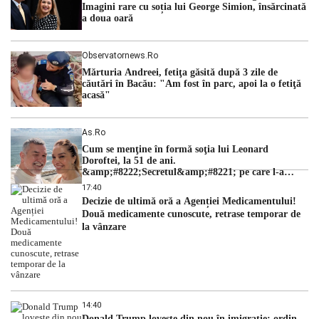
Imagini rare cu soția lui George Simion, însărcinată
a doua oară
Observatornews.ro
Mărturia Andreei, fetiţa găsită după 3 zile de
căutări în Bacău: "Am fost în parc, apoi la o fetiţă
acasă"
As.ro
Cum se menţine în formă soţia lui Leonard
Doroftei, la 51 de ani.
&amp;#8222;Secretul&amp;#8221; pe care l-a
dezvăluit
17:40
Decizie de ultimă oră a Agenției Medicamentului!
Două medicamente cunoscute, retrase temporar de
la vânzare
14:40
Donald Trump lovește din nou în imigrație: ordin