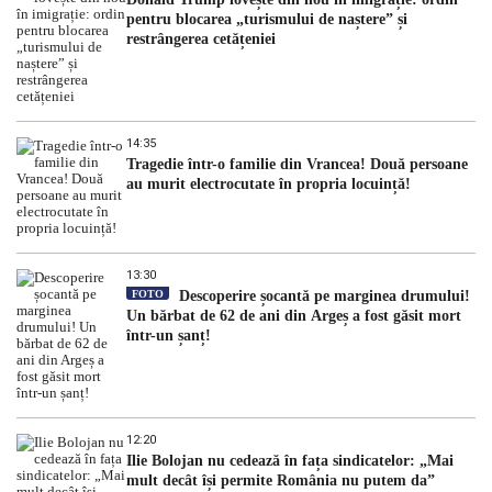
pentru blocarea „turismului de naștere” și
restrângerea cetățeniei
14:35
Tragedie într-o familie din Vrancea! Două persoane
au murit electrocutate în propria locuință!
13:30
FOTO
Descoperire șocantă pe marginea drumului!
Un bărbat de 62 de ani din Argeș a fost găsit mort
într-un șanț!
12:20
Ilie Bolojan nu cedează în fața sindicatelor: „Mai
mult decât își permite România nu putem da”