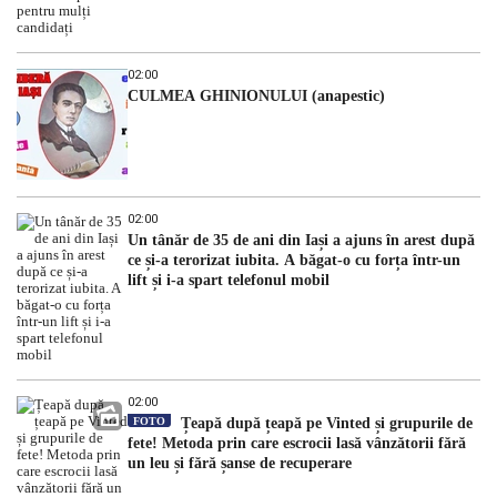
02:00
CULMEA GHINIONULUI (anapestic)
02:00
Un tânăr de 35 de ani din Iași a ajuns în arest după
ce și-a terorizat iubita. A băgat-o cu forța într-un
lift și i-a spart telefonul mobil
02:00
FOTO
Țeapă după țeapă pe Vinted și grupurile de
fete! Metoda prin care escrocii lasă vânzătorii fără
un leu și fără șanse de recuperare