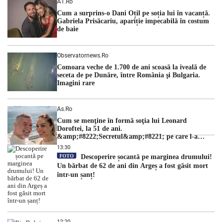
A1.ro
cu una dintre cele mai dificile perioade din punct de vedere
Cum a surprins-o Dani Oțil pe soția lui în vacanță.
hidrologic din ultimii ani. Lipsa […]
Gabriela Prisăcariu, apariție impecabilă în costum
de baie
Observatornews.ro
Comoara veche de 1.700 de ani scoasă la iveală de
seceta de pe Dunăre, între România şi Bulgaria.
Imagini rare
As.ro
Cum se menţine în formă soţia lui Leonard
Doroftei, la 51 de ani.
&amp;#8222;Secretul&amp;#8221; pe care l-a
dezvăluit
13:30
FOTO
Descoperire șocantă pe marginea drumului!
Un bărbat de 62 de ani din Argeș a fost găsit mort
într-un șanț!
12:20