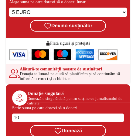
Alege suma pe care dorești să o donezi lunar
Devino susținător
Plată sigură și protejată
Alătură-te comunității noastre de susținători
Donația ta lunară ne ajută să planificăm și să continuăm să
informăm corect și echidistant
Donație singulară
Donează o singură dată pentru susținerea jurnalismului de
calitate
Scrie suma pe care dorești să o donezi
Donează