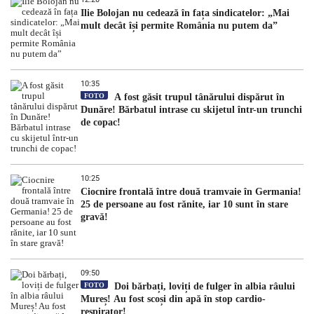
Ilie Bolojan nu cedează în fața sindicatelor: „Mai
mult decât își permite România nu putem da”
10:35
FOTO
A fost găsit trupul tânărului dispărut în
Dunăre! Bărbatul intrase cu skijetul într-un trunchi
de copac!
10:25
Ciocnire frontală între două tramvaie în Germania!
25 de persoane au fost rănite, iar 10 sunt în stare
gravă!
09:50
FOTO
Doi bărbați, loviți de fulger în albia râului
Mureș! Au fost scoși din apă în stop cardio-
respirator!