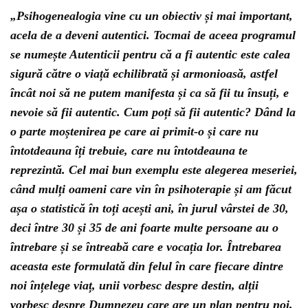
„Psihogenealogia vine cu un obiectiv și mai important,
acela de a deveni autentici. Tocmai de aceea programul
se numește Autenticii pentru că a fi autentic este calea
sigură către o viață echilibrată și armonioasă, astfel
încât noi să ne putem manifesta și ca să fii tu însuți, e
nevoie să fii autentic. Cum poți să fii autentic? Dând la
o parte moștenirea pe care ai primit-o și care nu
întotdeauna îți trebuie, care nu întotdeauna te
reprezintă. Cel mai bun exemplu este alegerea meseriei,
când mulți oameni care vin în psihoterapie și am făcut
așa o statistică în toți acești ani, în jurul vârstei de 30,
deci între 30 și 35 de ani foarte multe persoane au o
întrebare și se întreabă care e vocația lor. Întrebarea
aceasta este formulată din felul în care fiecare dintre
noi înțelege viaț, unii vorbesc despre destin, alții
vorbesc despre Dumnezeu care are un plan pentru noi,