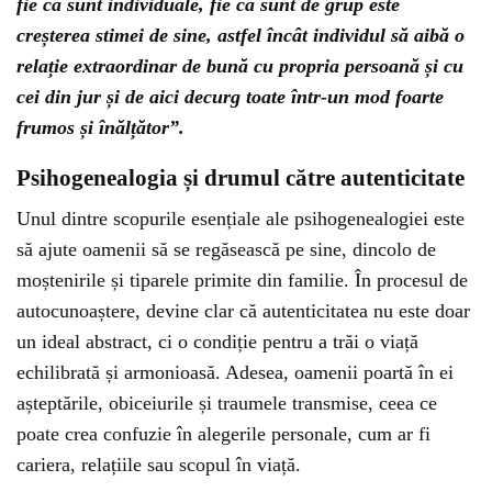
fie că sunt individuale, fie că sunt de grup este
creșterea stimei de sine, astfel încât individul să aibă o
relație extraordinar de bună cu propria persoană și cu
cei din jur și de aici decurg toate într-un mod foarte
frumos și înălțător”.
Psihogenealogia și drumul către autenticitate
Unul dintre scopurile esențiale ale psihogenealogiei este
să ajute oamenii să se regăsească pe sine, dincolo de
moștenirile și tiparele primite din familie. În procesul de
autocunoaștere, devine clar că autenticitatea nu este doar
un ideal abstract, ci o condiție pentru a trăi o viață
echilibrată și armonioasă. Adesea, oamenii poartă în ei
așteptările, obiceiurile și traumele transmise, ceea ce
poate crea confuzie în alegerile personale, cum ar fi
cariera, relațiile sau scopul în viață.