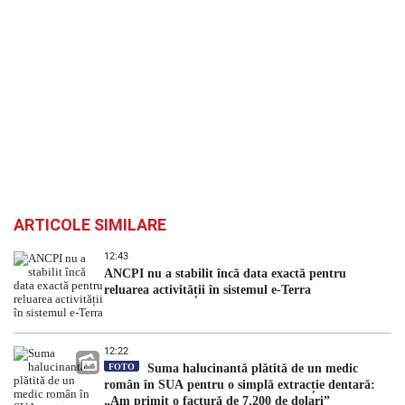
ARTICOLE SIMILARE
12:43
ANCPI nu a stabilit încă data exactă pentru
reluarea activității în sistemul e-Terra
12:22
FOTO
Suma halucinantă plătită de un medic
român în SUA pentru o simplă extracție dentară:
„Am primit o factură de 7.200 de dolari”