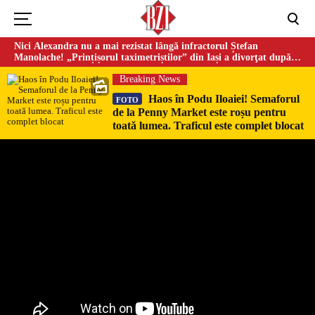
Nici Alexandra nu a mai rezistat lângă infractorul Ștefan
Manolache! „Prințișorul taximetriștilor” din Iași a divorţat după
doi ani de căsnicie
Breaking News
Haos în Podu Iloaiei! Semaforul
FOTO
de la Penny Market este roșu pentru
toată lumea. Traficul este complet blocat