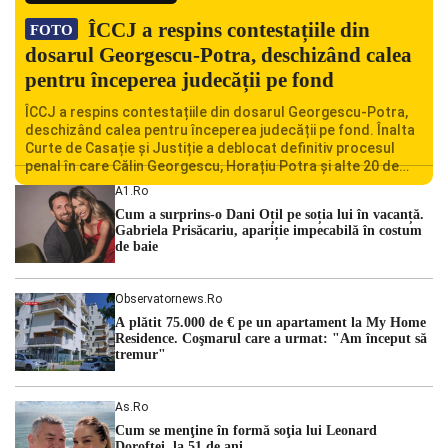
ÎCCJ a respins contestațiile din
FOTO
dosarul Georgescu-Potra, deschizând calea
pentru începerea judecății pe fond
ÎCCJ a respins contestațiile din dosarul Georgescu-Potra,
deschizând calea pentru începerea judecății pe fond. Înalta
Curte de Casație și Justiție a deblocat definitiv procesul
penal în care Călin Georgescu, Horațiu Potra și alte 20 de
persoane sunt acuzați de acțiuni îndreptate împotriva
A1.ro
ordinii constituționale. În ședința din camera preliminară,
Cum a surprins-o Dani Oțil pe soția lui în vacanță.
judecătorii de la instanța supremă au […]
Gabriela Prisăcariu, apariție impecabilă în costum
de baie
Observatornews.ro
A plătit 75.000 de € pe un apartament la My Home
Residence. Coşmarul care a urmat: "Am început să
tremur"
As.ro
Cum se menţine în formă soţia lui Leonard
Doroftei, la 51 de ani.