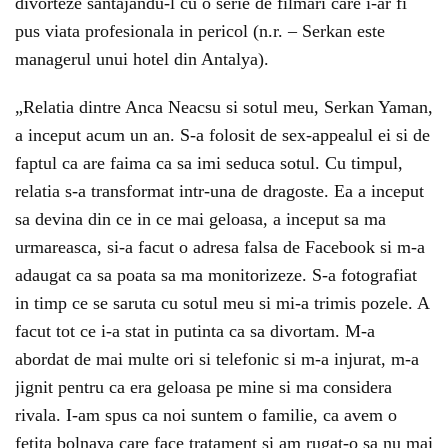
divorteze santajandu-l cu o serie de filmari care i-ar fi
pus viata profesionala in pericol (n.r. – Serkan este
managerul unui hotel din Antalya).
„Relatia dintre Anca Neacsu si sotul meu, Serkan Yaman,
a inceput acum un an. S-a folosit de sex-appealul ei si de
faptul ca are faima ca sa imi seduca sotul. Cu timpul,
relatia s-a transformat intr-una de dragoste. Ea a inceput
sa devina din ce in ce mai geloasa, a inceput sa ma
urmareasca, si-a facut o adresa falsa de Facebook si m-a
adaugat ca sa poata sa ma monitorizeze. S-a fotografiat
in timp ce se saruta cu sotul meu si mi-a trimis pozele. A
facut tot ce i-a stat in putinta ca sa divortam. M-a
abordat de mai multe ori si telefonic si m-a injurat, m-a
jignit pentru ca era geloasa pe mine si ma considera
rivala. I-am spus ca noi suntem o familie, ca avem o
fetita bolnava care face tratament si am rugat-o sa nu mai