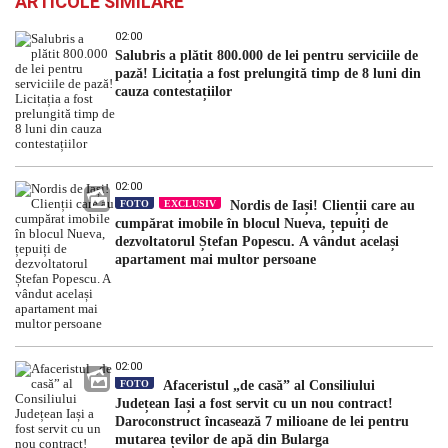
ARTICOLE SIMILARE
02:00
Salubris a plătit 800.000 de lei pentru serviciile de
pază! Licitația a fost prelungită timp de 8 luni din
cauza contestațiilor
02:00
FOTO
EXCLUSIV
Nordis de Iași! Clienții care au
cumpărat imobile în blocul Nueva, țepuiți de
dezvoltatorul Ștefan Popescu. A vândut același
apartament mai multor persoane
02:00
FOTO
Afaceristul „de casă” al Consiliului
Județean Iași a fost servit cu un nou contract!
Daroconstruct încasează 7 milioane de lei pentru
mutarea țevilor de apă din Bularga