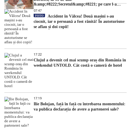
&amp;#8222;Secretul&amp;#8221; pe care l-a
dezvăluit
07:47
FOTO
Accident în Vâlcea! Două mașini s-au
ciocnit, iar o persoană a fost rănită! În autoturisme
se aflau și doi copii!
17:22
Clujul a devenit cel mai scump oraș din România în
weekendul UNTOLD. Cât costă o cameră de hotel
17:19
Ilie Bolojan, față în față cu întrebarea momentului:
va publica declarația de avere a partenerei sale?