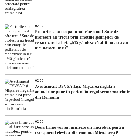
02:00
Posturile s-au ocupat unul câte unul! Sute de
profesori au trecut prin emoțiile ședințelor de
repartizare la Iași. „Mă gândesc că alții nu au avut
nici norocul meu”
02:00
Avertisment DSVSA Iași: Mișcarea ilegală a
animalelor pune în pericol întregul sector zootehnic
din România
02:00
Două firme vor să furnizeze un microbuz pentru
transportul elevilor din comuna Miroslovești!