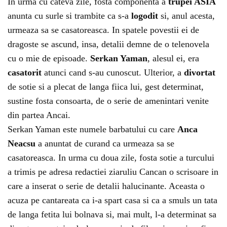
In urma cu cateva zile, fosta componenta a
trupei ASIA
anunta cu surle si trambite ca s-a
logodit
si, anul acesta,
urmeaza sa se casatoreasca. In spatele povestii ei de
dragoste se ascund, insa, detalii demne de o telenovela
cu o mie de episoade.
Serkan Yaman
, alesul ei, era
casatorit
atunci cand s-au cunoscut. Ulterior, a
divortat
de sotie si a plecat de langa fiica lui, gest determinat,
sustine fosta consoarta, de o serie de amenintari venite
din partea Ancai.
Serkan Yaman este numele barbatului cu care
Anca
Neacsu
a anuntat de curand ca urmeaza sa se
casatoreasca. In urma cu doua zile, fosta sotie a turcului
a trimis pe adresa redactiei ziaruliu Cancan o scrisoare in
care a inserat o serie de detalii halucinante. Aceasta o
acuza pe cantareata ca i-a spart casa si ca a smuls un tata
de langa fetita lui bolnava si, mai mult, l-a determinat sa