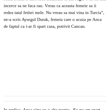
incerce sa ne faca rau. Vreau ca aceasta femeie sa ii
redea tatal fetitei mele. Nu vreau sa mai vina in Turcia”,
ne-a scris Aysegul Durak, femeia care o acuza pe Anca
de faptul ca i-ar fi spart casa, potrivit Cancan.
In replica, Anca vine cu o alta teorie: „Eu nu am spart