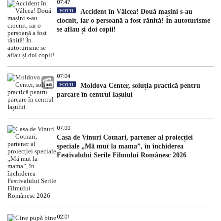
07:47
FOTO
Accident în Vâlcea! Două mașini s-au
ciocnit, iar o persoană a fost rănită! În autoturisme
se aflau și doi copii!
07:04
FOTO
Moldova Center, soluția practică pentru
parcare în centrul Iașului
07:00
Casa de Vinuri Cotnari, partener al proiecției
speciale „Mă mut la mama”, în închiderea
Festivalului Serile Filmului Românesc 2026
02:01