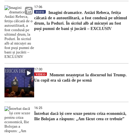
17:06
FOTO
Imagini dramatice. Astăzi Rebeca, fetița
călcată de o autoutilitară, a fost condusă pe ultimul
drum, la Poduri. În sicriul alb al micuței au fost
puși pumni de bani și jucării – EXCLUSIV
17:00
VIDEO
Moment neașteptat la discursul lui Trump.
Un copil era să cadă de pe scenă
16:25
Întrebat dacă își cere scuze pentru criza economică,
Ilie Bolojan a răspuns: „Am făcut ceea ce trebuie”