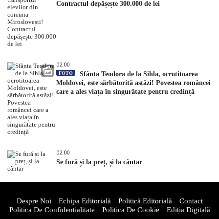
Contractul depășește 300.000 de lei
02:00
FOTO
Sfânta Teodora de la Sihla, ocrotitoarea
Moldovei, este sărbătorită astăzi! Povestea româncei
care a ales viața în singurătate pentru credință
02:00
Se fură și la preț, și la cântar
Despre Noi
Echipa Editorială
Politică Editorială
Contact
Politica De Confidentialitate
Politica De Cookie
Ediția Digitală