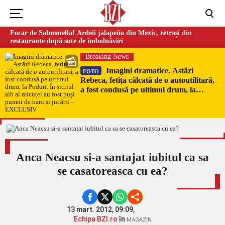
Focar de Salmonella! Ardeii jalapeño din Mexic, retrași din
restaurante după sute de îmbolnăviri
Breaking News
Imagini dramatice. Astăzi
FOTO
Rebeca, fetița călcată de o autoutilitară,
a fost condusă pe ultimul drum, la
Poduri. În sicriul alb al micuței au fost
puși pumni de bani și jucării –
EXCLUSIV
Anca Neacsu si-a santajat iubitul ca sa
se casatoreasca cu ea?
13 mart. 2012, 09:09,
Echipa BZI.ro
în
MAGAZIN