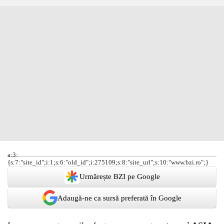
a:3:
{s:7:"site_id";i:1;s:6:"old_id";i:275109;s:8:"site_url";s:10:"www.bzi.ro";}
Urmărește BZI pe Google
Adaugă-ne ca sursă preferată în Google