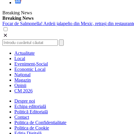
Breaking News
Breaking News
Focar de Salmonella! Ardeii jalapeño din Mexic, retrași din restaurant
Actualitate
Local
Eveniment-Social
Economic Local
Național
Magazin
Opinii
CM 2026
Despre noi
Echipa editorială
Politică Editorială
Contact
Politica de Confidentialitate
Politica de Cookie
Ediția Digitală