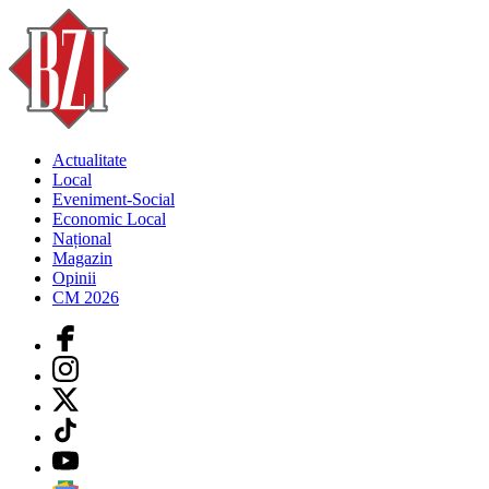
Actualitate
Local
Eveniment-Social
Economic Local
Național
Magazin
Opinii
CM 2026