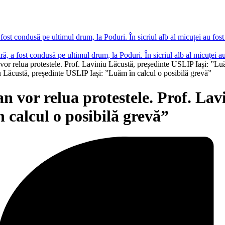
ară, a fost condusă pe ultimul drum, la Poduri. În sicriul alb al micuțe
vor relua protestele. Prof. Laviniu Lăcustă, președinte USLIP Iași: ”Lu
n vor relua protestele. Prof. Lav
 calcul o posibilă grevă”