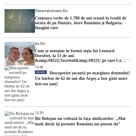
Observatornews.ro
Comoara veche de 1.700 de ani scoasă la iveală de
seceta de pe Dunăre, între România şi Bulgaria.
Imagini rare
As.ro
Cum se menţine în formă soţia lui Leonard
Doroftei, la 51 de ani.
&amp;#8222;Secretul&amp;#8221; pe care l-a
dezvăluit
13:30
FOTO
Descoperire șocantă pe marginea drumului!
Un bărbat de 62 de ani din Argeș a fost găsit mort
într-un șanț!
12:20
Ilie Bolojan nu cedează în fața sindicatelor: „Mai
mult decât își permite România nu putem da”