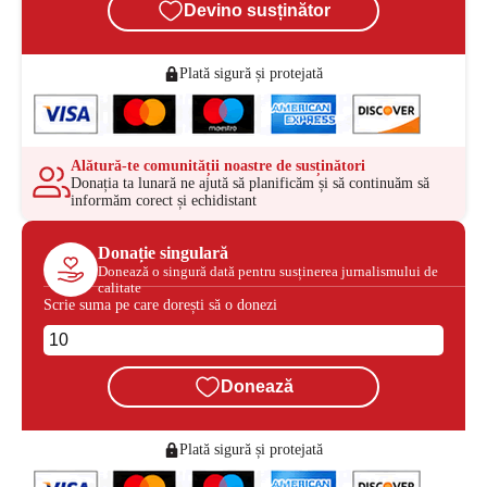
Devino susținător
Plată sigură și protejată
Alătură-te comunității noastre de susținători
Donația ta lunară ne ajută să planificăm și să continuăm să
informăm corect și echidistant
Donație singulară
Donează o singură dată pentru susținerea jurnalismului de
calitate
Scrie suma pe care dorești să o donezi
Donează
Plată sigură și protejată