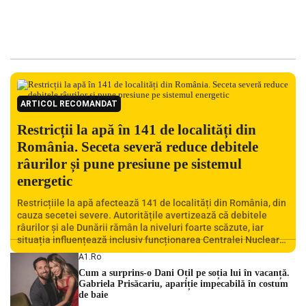
ARTICOL RECOMANDAT
Restricții la apă în 141 de localități din
România. Seceta severă reduce debitele
râurilor și pune presiune pe sistemul
energetic
Restricțiile la apă afectează 141 de localități din România, din
cauza secetei severe. Autoritățile avertizează că debitele
râurilor și ale Dunării rămân la niveluri foarte scăzute, iar
situația influențează inclusiv funcționarea Centralei Nucleare
de la Cernavodă. România se confruntă cu una dintre cele mai
A1.ro
dificile perioade din punct de vedere hidrologic din ultimii ani.
Cum a surprins-o Dani Oțil pe soția lui în vacanță.
Lipsa […]
Gabriela Prisăcariu, apariție impecabilă în costum
de baie