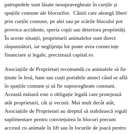
patrupedele sunt lăsate nesupravegheate în curțile și
spațiile comune ale blocurilor. Câinii care aleargă liberi
prin curțile comune, pe alei sau pe scările blocului pot
provoca accidente, speria copii sau deteriora proprietăți.
În aceste situații, proprietarii animalelor sunt direct
răspunzători, iar neglijența lor poate avea consecințe
financiare și legale, precizează capital.ro.
Asociațiile de Proprietari recomandă ca animalele să fie
ținute în lesă, ham sau cuști portabile atunci când se află
în spațiile comune și să fie supravegheate constant.
Această măsură este o obligație legală care protejează
atât proprietarii, cât și vecinii. Mai mult decât atât,
Asociațiile de Proprietari au dreptul să stabilească reguli
suplimentare pentru conviețuirea în blocuri precum
accesul cu animale în lift sau în locurile de joacă pentru