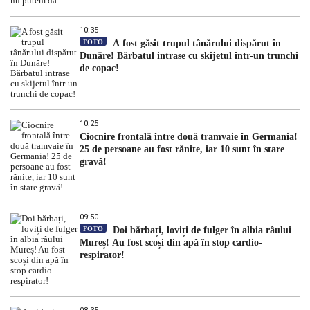
10:35
FOTO
A fost găsit trupul tânărului dispărut în
Dunăre! Bărbatul intrase cu skijetul într-un trunchi
de copac!
10:25
Ciocnire frontală între două tramvaie în Germania!
25 de persoane au fost rănite, iar 10 sunt în stare
gravă!
09:50
FOTO
Doi bărbați, loviți de fulger în albia râului
Mureș! Au fost scoși din apă în stop cardio-
respirator!