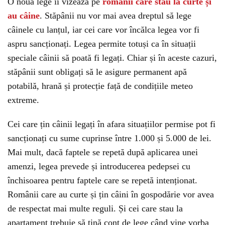
O nouă lege îi vizează pe
românii care stau la curte și
au câine
. Stăpânii nu vor mai avea dreptul să lege
câinele cu lanțul, iar cei care vor încălca legea vor fi
aspru sancționați. Legea permite totuși ca în situații
speciale câinii să poată fi legați. Chiar și în aceste cazuri,
stăpânii sunt obligați să le asigure permanent apă
potabilă, hrană și protecție față de condițiile meteo
extreme.
Cei care țin câinii legați în afara situațiilor permise pot fi
sancționați cu sume cuprinse între 1.000 și 5.000 de lei.
Mai mult, dacă faptele se repetă după aplicarea unei
amenzi, legea prevede și introducerea pedepsei cu
închisoarea pentru faptele care se repetă intenționat.
Românii care au curte și țin câini în gospodărie vor avea
de respectat mai multe reguli. Și cei care stau la
apartament trebuie să țină cont de lege când vine vorba