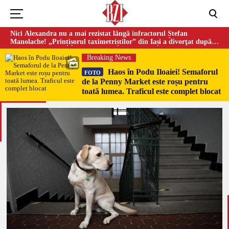
Nici Alexandra nu a mai rezistat lângă infractorul Ștefan
Manolache! „Prințișorul taximetriștilor” din Iași a divorţat după
doi ani de căsnicie
Breaking News
Haos în Podu Iloaiei! Semaforul
FOTO
de la Penny Market este roșu pentru
toată lumea. Traficul este complet blocat