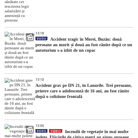
13:18
FOTO
Accident tragic în Merei, Buzău: două
persoane au murit și două au fost rănite după ce un
autoturism s-a izbit de un copac
13:10
Accident grav pe DN 21, în Lanurile. Trei persoane,
printre care o adolescentă de 16 ani, au fost rănite
după o coliziune frontală
13:05
FOTO
VIDEO
Incendii de vegetație în mai multe
județe. Flăcările de câțiva metri au ajuns aproape