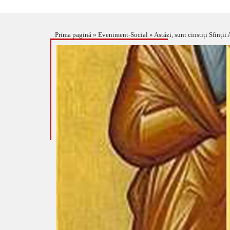
Prima pagină
»
Eveniment-Social
»
Astăzi, sunt cinstiți Sfinții