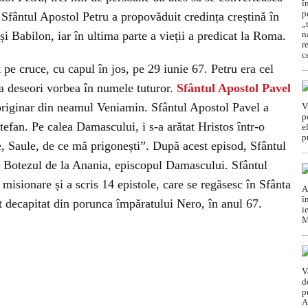
 Sfântul Apostol Petru a propovăduit credința creștină în
i Babilon, iar în ultima parte a vieții a predicat la Roma.
 pe cruce, cu capul în jos, pe 29 iunie 67. Petru era cel
ea deseori vorbea în numele tuturor.
Sfântul Apostol Pavel
d originar din neamul Veniamin. Sfântul Apostol Pavel a
tefan. Pe calea Damascului, i s-a arătat Hristos într-o
e, Saule, de ce mă prigonești”. După acest episod, Sfântul
it Botezul de la Anania, episcopul Damascului. Sfântul
i misionare și a scris 14 epistole, care se regăsesc în Sfânta
t decapitat din porunca împăratului Nero, în anul 67.