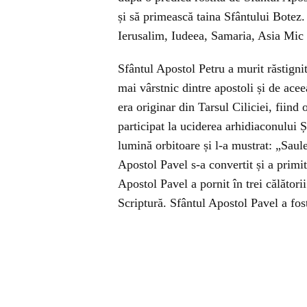
și să primească taina Sfântului Botez.
Ierusalim, Iudeea, Samaria, Asia Mic ș
Sfântul Apostol Petru a murit răstignit
mai vârstnic dintre apostoli și de ace
era originar din Tarsul Ciliciei, fiin
participat la uciderea arhidiaconului Ș
lumină orbitoare și l-a mustrat: „Saul
Apostol Pavel s-a convertit și a prim
Apostol Pavel a pornit în trei călători
Scriptură. Sfântul Apostol Pavel a fos