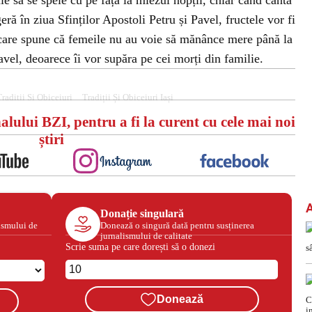
ie să se spele cu pe față la miezul nopții, chiar când cântă
eră în ziua Sfinților Apostoli Petru și Pavel, fructele vor fi
e care spune că femeile nu au voie să mănânce mere până la
avel, deoarece îi vor supăra pe cei morți din familie.
Traditii Si Obiceiuri
Tradiții Și Obiceiuri Iași
alului BZI, pentru a fi la curent cu cele mai noi
știri
Donație singulară
ismului de
Donează o singură dată pentru susținerea
jurnalismului de calitate
Scrie suma pe care dorești să o donezi
Donează