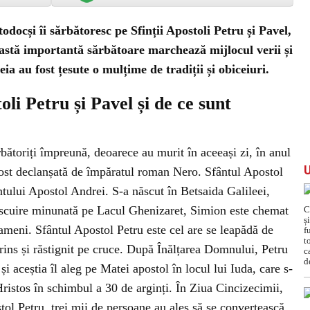
odocși îi sărbătoresc pe Sfinții Apostoli Petru și Pavel,
ceastă importantă sărbătoare marchează mijlocul verii și
eia au fost țesute o mulțime de tradiții și obiceiuri.
oli Petru și Pavel și de ce sunt
rbătoriți împreună, deoarece au murit în aceeași zi, în anul
 fost declanșată de împăratul roman Nero. Sfântul Apostol
fântului Apostol Andrei. S-a născut în Betsaida Galileei,
cuire minunată pe Lacul Ghenizaret, Simion este chemat
ameni. Sfântul Apostol Petru este cel are se leapădă de
prins și răstignit pe cruce. După Înălțarea Domnului, Petru
și aceștia îl aleg pe Matei apostol în locul lui Iuda, care s-
Hristos în schimbul a 30 de arginți. În Ziua Cincizecimii,
tol Petru, trei mii de persoane au ales să se convertească