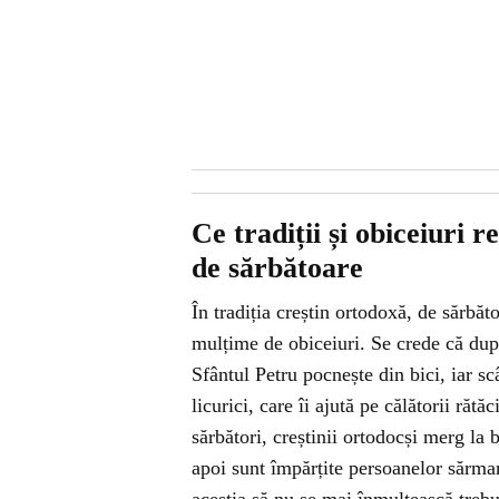
Ce tradiții și obiceiuri r
de sărbătoare
În tradiția creștin ortodoxă, de sărbă
mulțime de obiceiuri. Se crede că după
Sfântul Petru pocnește din bici, iar sc
licurici, care îi ajută pe călătorii rătă
sărbători, creștinii ortodocși merg la b
apoi sunt împărțite persoanelor sărmane