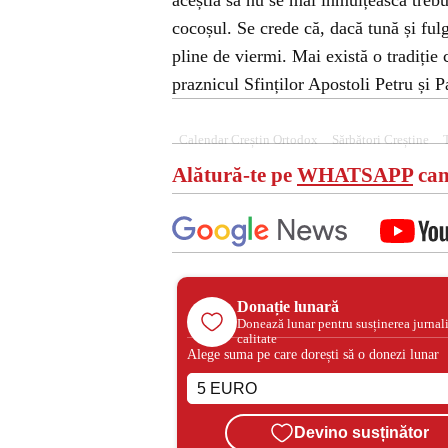
aceștia să nu se mai înmulțească trebu
cocoșul. Se crede că, dacă tună și fulg
pline de viermi. Mai există o tradiți
praznicul Sfinților Apostoli Petru și P
Calendar Creștin Ortodox
Sărbători Creștine
Alătură-te pe
WHATSAPP
can
Donație lunară
Donează lunar pentru susținerea jurnal
calitate
Alege suma pe care dorești să o donezi lunar
Devino susținător