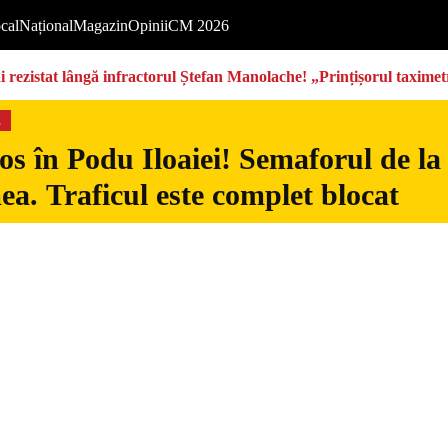
cal
Național
Magazin
Opinii
CM 2026
rezistat lângă infractorul Ștefan Manolache! „Prințișorul taximetri
s
s în Podu Iloaiei! Semaforul de la
ea. Traficul este complet blocat