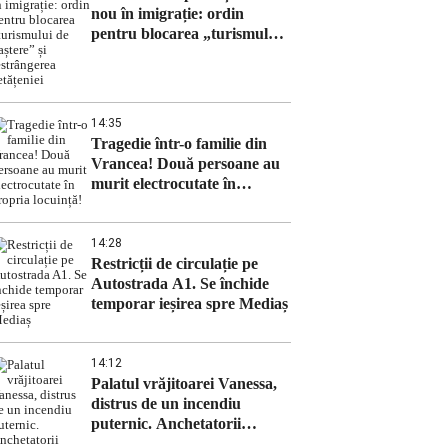
nou în imigrație: ordin
pentru blocarea „turismului
de naștere” și restrângerea
cetățeniei
14:35
Tragedie într-o familie din
Vrancea! Două persoane au
murit electrocutate în
propria locuință!
14:28
Restricții de circulație pe
Autostrada A1. Se închide
temporar ieșirea spre Mediaș
14:12
Palatul vrăjitoarei Vanessa,
distrus de un incendiu
puternic. Anchetatorii
verifică ipoteza unei instalații