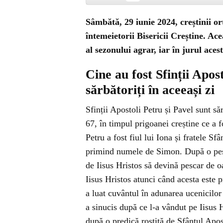
Sâmbătă, 29 iunie 2024, creștinii ort
întemeietorii Bisericii Creștine. A
al sezonului agrar, iar în jurul acest
Cine au fost Sfinții Apost
sărbătoriți în aceeași zi
Sfinții Apostoli Petru și Pavel sunt să
67, în timpul prigoanei creștine ce a
Petru a fost fiul lui Iona și fratele S
primind numele de Simon. După o pes
de Iisus Hristos să devină pescar de o
Iisus Hristos atunci când acesta este 
a luat cuvântul în adunarea ucenicilor 
a sinucis după ce l-a vândut pe Iisus 
după o predică rostită de Sfântul Apos