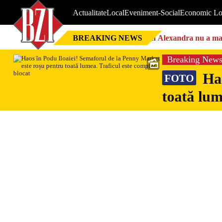
Actualitate
Local
Eveniment-Social
Economic Lo
BREAKING NEWS
Nici Alexandra nu a mai 
Breaking New
Hao
FOTO
toată lum