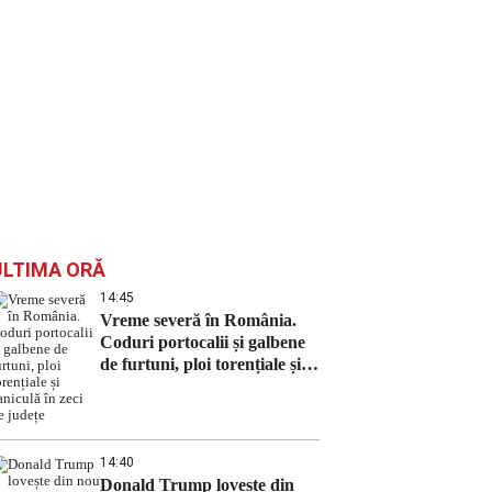
ULTIMA ORĂ
14:45
Vreme severă în România.
Coduri portocalii și galbene
de furtuni, ploi torențiale și
caniculă în zeci de județe
14:40
Donald Trump lovește din