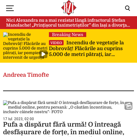
Nici Alexandra nu a mai rezistat lângă infractorul Ștefan
Manolache! „Prințișorul taximetriștilor” din Iași a divorţat
după doi ani de căsnicie
Breaking News
Incendiu de vegetație la
VIDEO
Dobrovăț! Flăcările au cuprins
5.000 de metri pătrați, iar
pompierii au intervenit de urgență
Andreea Timofte
17 Iul. 2023, 02:00
Pufa a dispărut fără urmă! O întreagă
desfășurare de forțe, în mediul online,