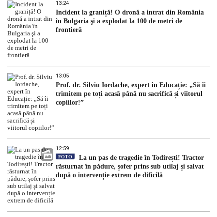
13:24
Incident la graniță! O dronă a intrat din România
în Bulgaria şi a explodat la 100 de metri de
frontieră
13:05
Prof. dr. Silviu Iordache, expert în Educație: „Să îi
trimitem pe toți acasă până nu sacrifică și viitorul
copiilor!”
12:59
FOTO
La un pas de tragedie în Todirești! Tractor
răsturnat în pădure, șofer prins sub utilaj și salvat
după o intervenție extrem de dificilă