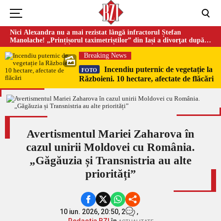
Nici Alexandra nu a mai rezistat lângă infractorul Ștefan
Manolache! „Prințișorul taximetriștilor” din Iași a divorţat după
doi ani de căsnicie
Breaking News
Incendiu puternic de vegetație la
FOTO
Războieni. 10 hectare, afectate de flăcări
Avertismentul Mariei Zaharova în
cazul unirii Moldovei cu România.
„Găgăuzia și Transnistria au alte
priorități”
10 iun. 2026, 20:50,
2
,