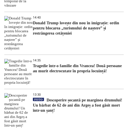
14:40
Donald Trump lovește din nou în imigrație: ordin
pentru blocarea „turismului de naștere” și
restrângerea cetățeniei
14:35
Tragedie într-o familie din Vrancea! Două persoane
au murit electrocutate în propria locuință!
13:30
FOTO
Descoperire șocantă pe marginea drumului!
Un bărbat de 62 de ani din Argeș a fost găsit mort
într-un șanț!