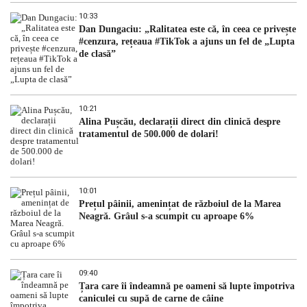
10:33
Dan Dungaciu: „Ralitatea este că, în ceea ce privește
#cenzura, rețeaua #TikTok a ajuns un fel de „Lupta
de clasă”
10:21
Alina Pușcău, declarații direct din clinică despre
tratamentul de 500.000 de dolari!
10:01
Prețul pâinii, amenințat de războiul de la Marea
Neagră. Grâul s-a scumpit cu aproape 6%
09:40
Țara care îi îndeamnă pe oameni să lupte împotriva
caniculei cu supă de carne de câine