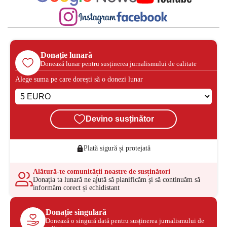
Donație lunară
Donează lunar pentru susținerea jurnalismului de calitate
Alege suma pe care dorești să o donezi lunar
Devino susținător
Plată sigură și protejată
Alătură-te comunității noastre de susținători
Donația ta lunară ne ajută să planificăm și să continuăm să
informăm corect și echidistant
Donație singulară
Donează o singură dată pentru susținerea jurnalismului de