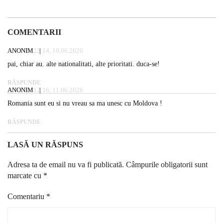
COMENTARII
ANONIM
22:14, 10.06.2026
pai, chiar au. alte nationalitati, alte prioritati. duca-se!
RĂSPUNDE
ANONIM
12:16, 11.06.2026
Romania sunt eu si nu vreau sa ma unesc cu Moldova !
RĂSPUNDE
LASĂ UN RĂSPUNS
Adresa ta de email nu va fi publicată.
Câmpurile obligatorii sunt
marcate cu
*
Comentariu
*