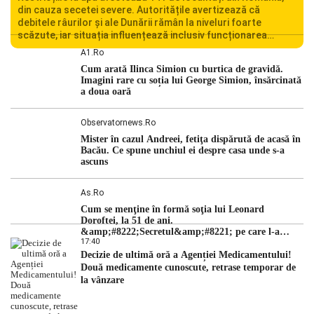
din cauza secetei severe. Autoritățile avertizează că
debitele râurilor și ale Dunării rămân la niveluri foarte
scăzute, iar situația influențează inclusiv funcționarea
Centralei Nucleare de la Cernavodă. România se confruntă
A1.ro
cu una dintre cele mai dificile perioade din punct de vedere
Cum arată Ilinca Simion cu burtica de gravidă.
hidrologic din ultimii ani. Lipsa […]
Imagini rare cu soția lui George Simion, însărcinată
a doua oară
Observatornews.ro
Mister în cazul Andreei, fetiţa dispărută de acasă în
Bacău. Ce spune unchiul ei despre casa unde s-a
ascuns
As.ro
Cum se menţine în formă soţia lui Leonard
Doroftei, la 51 de ani.
&amp;#8222;Secretul&amp;#8221; pe care l-a
17:40
dezvăluit
Decizie de ultimă oră a Agenției Medicamentului!
Două medicamente cunoscute, retrase temporar de
la vânzare