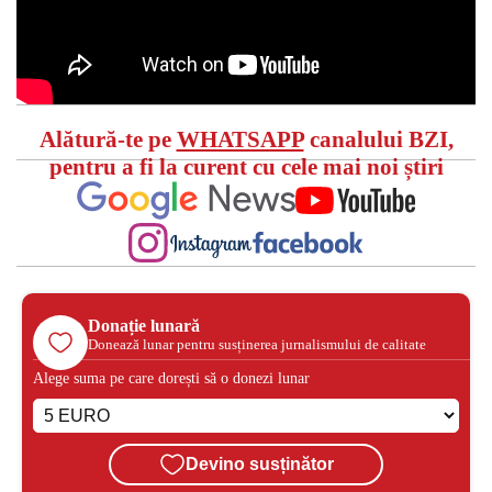
Alătură-te pe
WHATSAPP
canalului BZI,
pentru a fi la curent cu cele mai noi știri
Donație lunară
Donează lunar pentru susținerea jurnalismului de calitate
Alege suma pe care dorești să o donezi lunar
Devino susținător