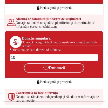
Plată sigură și protejată
Alătură-te comunității noastre de susținători
Donația ta lunară ne ajută să planificăm și să continuăm să
informăm corect și echidistant
Donație singulară
Donează o singură dată pentru susținerea jurnalismului de
calitate
Scrie suma pe care dorești să o donezi
Donează
Plată sigură și protejată
Contribuția ta face diferența
Ne ajuți să rămânem independenți și să aducem informații de
care ai nevoie