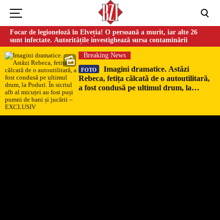
Focar de legioneloză în Elveția! O persoană a murit, iar alte 26
sunt infectate. Autoritățile investighează sursa contaminării
Breaking News
Imagini dramatice. Astăzi
FOTO
Rebeca, fetița călcată de o autoutilitară,
a fost condusă pe ultimul drum, la
Poduri. În sicriul alb al micuței au fost
puși pumni de bani și jucării –
EXCLUSIV