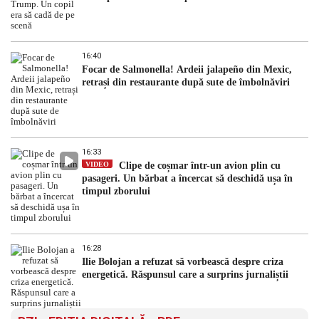
16:40
Focar de Salmonella! Ardeii jalapeño din Mexic,
retrași din restaurante după sute de îmbolnăviri
16:33
VIDEO
Clipe de coșmar într-un avion plin cu
pasageri. Un bărbat a încercat să deschidă ușa în
timpul zborului
16:28
Ilie Bolojan a refuzat să vorbească despre criza
energetică. Răspunsul care a surprins jurnaliștii