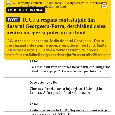
ARTICOL RECOMANDAT
ÎCCJ a respins contestațiile din
FOTO
dosarul Georgescu-Potra, deschizând calea
pentru începerea judecății pe fond
ÎCCJ a respins contestațiile din dosarul Georgescu-Potra,
deschizând calea pentru începerea judecății pe fond. Înalta
Curte de Casație și Justiție a deblocat definitiv procesul
penal în care Călin Georgescu, Horațiu Potra și alte 20 de
persoane sunt acuzați de acțiuni îndreptate împotriva
A1.ro
ordinii constituționale. În ședința din camera preliminară,
Ce a pățit un român într-o benzinărie din Bulgaria:
judecătorii de la instanța supremă au […]
„Aveți mare grijă!”. Ce a observat pe chitanță
Observatornews.ro
Cine este femeia care a înjunghiat 4 bărbați în
Londra. A fost pusă oficial sub acuzare
As.ro
Fostul portar de la CFR Cluj s-a făcut cântăreţ şi
urcă pe scenă la UNTOLD