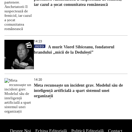
iar cazul a șocat comunitatea românească
14:23
FOTO
A murit Viorel Sibiceanu, fondatorul
brandului „micii de la Dedulești”
14:20
Meta recunoaște un incident grav. Modelul său de
inteligență artificială a spart sistemul unei
organizații
Despre Noi
Echipa Editorială
Politică Editorială
Contact