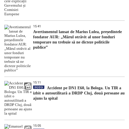
15:41
Avertismentul lansat de Marius Lulea, președintele
fondator AUR: „Mărul otrăvit al unor fonduri
temporare nu trebuie să ne dicteze politicile
publice”
15:11
FOTO
Accident pe DN1 E60, la Bologa. Un TIR a
izbit o autoutilitară a DRDP Cluj, două persoane au
ajuns la spital
15:05