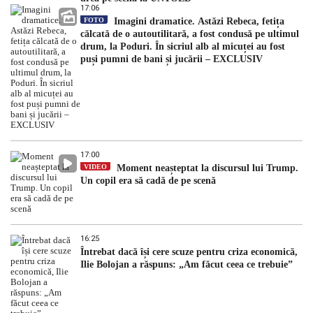
17:06
FOTO
Imagini dramatice. Astăzi Rebeca, fetița
călcată de o autoutilitară, a fost condusă pe ultimul
drum, la Poduri. În sicriul alb al micuței au fost
puși pumni de bani și jucării – EXCLUSIV
17:00
VIDEO
Moment neașteptat la discursul lui Trump.
Un copil era să cadă de pe scenă
16:25
Întrebat dacă își cere scuze pentru criza economică,
Ilie Bolojan a răspuns: „Am făcut ceea ce trebuie”