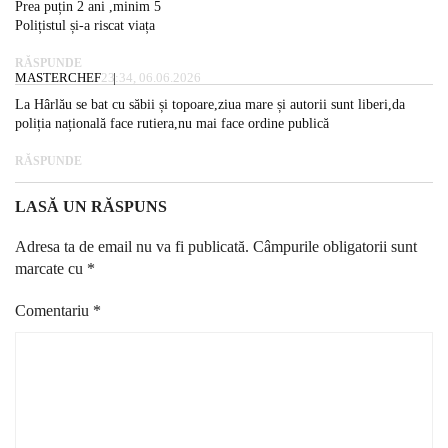
Prea puțin 2 ani ,minim 5
Polițistul și-a riscat viața
RĂSPUNDE
MASTERCHEF
23:34, 06.06.2026
La Hârlău se bat cu săbii și topoare,ziua mare și autorii sunt liberi,da
poliția națională face rutiera,nu mai face ordine publică
RĂSPUNDE
LASĂ UN RĂSPUNS
Adresa ta de email nu va fi publicată.
Câmpurile obligatorii sunt
marcate cu
*
Comentariu
*