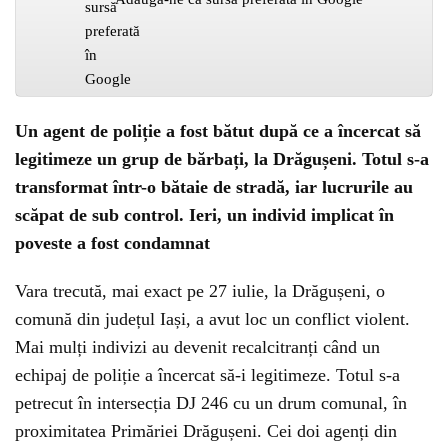
Un agent de poliție a fost bătut după ce a încercat să
legitimeze un grup de bărbați, la Drăgușeni. Totul s-a
transformat într-o bătaie de stradă, iar lucrurile au
scăpat de sub control. Ieri, un individ implicat în
poveste a fost condamnat
Vara trecută, mai exact pe 27 iulie, la Drăgușeni, o
comună din județul Iași, a avut loc un conflict violent.
Mai mulți indivizi au devenit recalcitranți când un
echipaj de poliție a încercat să-i legitimeze. Totul s-a
petrecut în intersecția DJ 246 cu un drum comunal, în
proximitatea Primăriei Drăgușeni. Cei doi agenți din