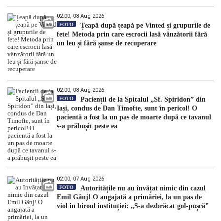
02:00, 08 Aug 2026
FOTO
Țeapă după țeapă pe Vinted și grupurile de
fete! Metoda prin care escrocii lasă vânzătorii fără
un leu și fără șanse de recuperare
02:00, 08 Aug 2026
FOTO
Pacienții de la Spitalul „Sf. Spiridon” din
Iași, condus de Dan Timofte, sunt în pericol! O
pacientă a fost la un pas de moarte după ce tavanul
s-a prăbușit peste ea
02:00, 07 Aug 2026
FOTO
Autoritățile nu au învățat nimic din cazul
Emil Gânj! O angajată a primăriei, la un pas de
viol în biroul instituției: „S-a dezbrăcat gol-pușcă”