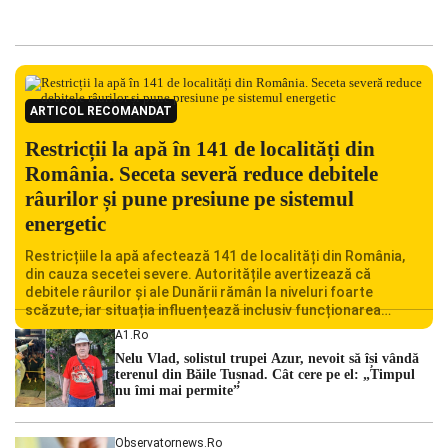
ARTICOL RECOMANDAT
Restricții la apă în 141 de localități din
România. Seceta severă reduce debitele
râurilor și pune presiune pe sistemul
energetic
Restricțiile la apă afectează 141 de localități din România,
din cauza secetei severe. Autoritățile avertizează că
debitele râurilor și ale Dunării rămân la niveluri foarte
scăzute, iar situația influențează inclusiv funcționarea
Centralei Nucleare de la Cernavodă. România se confruntă
A1.ro
cu una dintre cele mai dificile perioade din punct de vedere
Nelu Vlad, solistul trupei Azur, nevoit să își vândă
hidrologic din ultimii ani. Lipsa […]
terenul din Băile Tușnad. Cât cere pe el: „Timpul
nu îmi mai permite”
Observatornews.ro