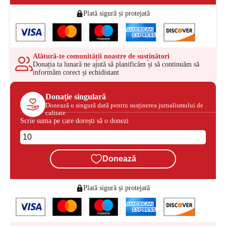
Plată sigură și protejată
Alătură-te comunității noastre de susținători
Donația ta lunară ne ajută să planificăm și să continuăm să
informăm corect și echidistant
Donație singulară
Donează o singură dată pentru susținerea jurnalismului de
calitate
Scrie suma pe care dorești să o donezi
Donează
Plată sigură și protejată