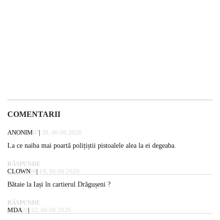
COMENTARII
ANONIM
07:39, 06.06.2026
La ce naiba mai poartă polițiștii pistoalele alea la ei degeaba.
RĂSPUNDE
CLOWN
08:19, 06.06.2026
Bătaie la Iași în cartierul Drăgușeni ?
RĂSPUNDE
MDA
20:32, 06.06.2026