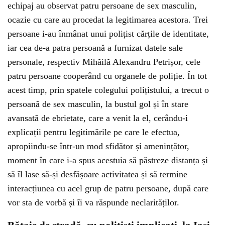
echipaj au observat patru persoane de sex masculin,
ocazie cu care au procedat la legitimarea acestora. Trei
persoane i-au înmânat unui polițist cărțile de identitate,
iar cea de-a patra persoană a furnizat datele sale
personale, respectiv Mihăilă Alexandru Petrișor, cele
patru persoane cooperând cu organele de poliție. În tot
acest timp, prin spatele colegului polițistului, a trecut o
persoană de sex masculin, la bustul gol și în stare
avansată de ebrietate, care a venit la el, cerându-i
explicații pentru legitimările pe care le efectua,
apropiindu-se într-un mod sfidător și amenințător,
moment în care i-a spus acestuia să păstreze distanța și
să îl lase să-și desfășoare activitatea și să termine
interacțiunea cu acel grup de patru persoane, după care
vor sta de vorbă și îi va răspunde neclarităților.