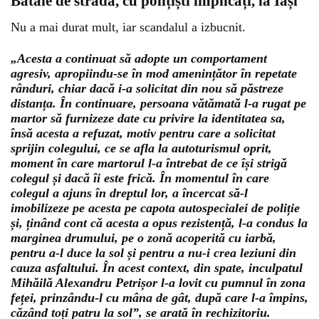
Bătaie de stradă, cu polițiști implicați, la Iași
Nu a mai durat mult, iar scandalul a izbucnit.
„Acesta a continuat să adopte un comportament
agresiv, apropiindu-se în mod amenințător în repetate
rânduri, chiar dacă i-a solicitat din nou să păstreze
distanța. În continuare, persoana vătămată l-a rugat pe
martor să furnizeze date cu privire la identitatea sa,
însă acesta a refuzat, motiv pentru care a solicitat
sprijin colegului, ce se afla la autoturismul oprit,
moment în care martorul l-a întrebat de ce își strigă
colegul și dacă îi este frică. În momentul în care
colegul a ajuns în dreptul lor, a încercat să-l
imobilizeze pe acesta pe capota autospecialei de poliție
și, ținând cont că acesta a opus rezistență, l-a condus la
marginea drumului, pe o zonă acoperită cu iarbă,
pentru a-l duce la sol și pentru a nu-i crea leziuni din
cauza asfaltului. În acest context, din spate, inculpatul
Mihăilă Alexandru Petrișor l-a lovit cu pumnul în zona
feței, prinzându-l cu mâna de gât, după care l-a împins,
căzând toți patru la sol”, se arată în rechizitoriu.