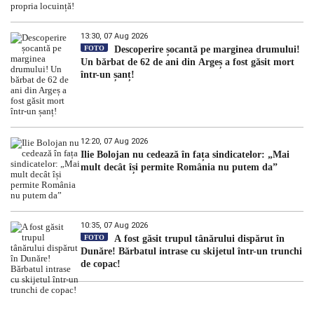
13:30, 07 Aug 2026
FOTO
Descoperire șocantă pe marginea drumului!
Un bărbat de 62 de ani din Argeș a fost găsit mort
într-un șanț!
12:20, 07 Aug 2026
Ilie Bolojan nu cedează în fața sindicatelor: „Mai
mult decât își permite România nu putem da”
10:35, 07 Aug 2026
FOTO
A fost găsit trupul tânărului dispărut în
Dunăre! Bărbatul intrase cu skijetul într-un trunchi
de copac!