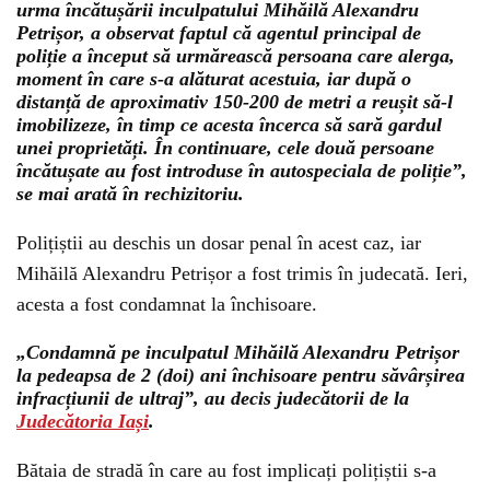
urma încătușării inculpatului Mihăilă Alexandru
Petrișor, a observat faptul că agentul principal de
poliție a început să urmărească persoana care alerga,
moment în care s-a alăturat acestuia, iar după o
distanță de aproximativ 150-200 de metri a reușit să-l
imobilizeze, în timp ce acesta încerca să sară gardul
unei proprietăți. În continuare, cele două persoane
încătușate au fost introduse în autospeciala de poliție”,
se mai arată în rechizitoriu.
Polițiștii au deschis un dosar penal în acest caz, iar
Mihăilă Alexandru Petrișor a fost trimis în judecată. Ieri,
acesta a fost condamnat la închisoare.
„Condamnă pe inculpatul Mihăilă Alexandru Petrișor
la pedeapsa de 2 (doi) ani închisoare pentru săvârșirea
infracțiunii de ultraj”, au decis judecătorii de la
Judecătoria Iași
.
Bătaia de stradă în care au fost implicați polițiștii s-a