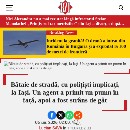
Nici Alexandra nu a mai rezistat lângă infractorul Ștefan
Manolache! „Prințișorul taximetriștilor” din Iași a divorţat după
doi ani de căsnicie
Breaking News
Incident la graniță! O dronă a intrat din
România în Bulgaria şi a explodat la 100
de metri de frontieră
Bătaie de stradă, cu polițiști implicați,
la Iași. Un agent a primit un pumn în
față, apoi a fost strâns de gât
06 iun. 2026, 02:00,
4
,
Lucian SAVA
în
TITLURILE ZILEI