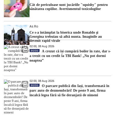
Cât de periculoase sunt jucăriile "squishy" pentru
sănătatea copiilor. Avertismentul toxicologilor
As.ro
Ce s-a întâmplat la biserica unde Ronaldo şi
Georgina trebuiau să aibă nunta. Imaginile au
devenit rapid virale
02:00, 08 Aug 2026
FOTO
A crezut că își cumpără boiler în rate, dar s-
a trezit cu un credit la TBI Bank! „Nu pot dormi
noaptea”
02:00, 08 Aug 2026
FOTO
O parcare publică din Iași, transformată în
parc auto de dezmembrări! De peste 9 ani, firma
încalcă legea fără să fie deranjată de nimeni