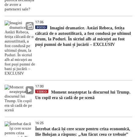
17:06
FOTO
Imagini dramatice. Astăzi Rebeca, fetița
călcată de o autoutilitară, a fost condusă pe ultimul
drum, la Poduri. În sicriul alb al micuței au fost
puși pumni de bani și jucării – EXCLUSIV
17:00
VIDEO
Moment neașteptat la discursul lui Trump.
Un copil era să cadă de pe scenă
16:25
Întrebat dacă își cere scuze pentru criza economică,
Ilie Bolojan a răspuns: „Am făcut ceea ce trebuie”