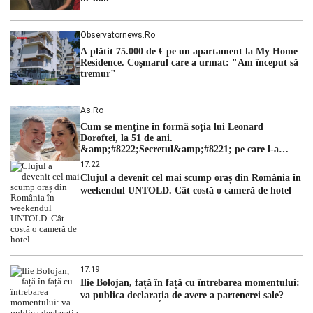
Observatornews.ro
A plătit 75.000 de € pe un apartament la My Home
Residence. Coşmarul care a urmat: "Am început să
tremur"
As.ro
Cum se menţine în formă soţia lui Leonard
Doroftei, la 51 de ani.
&amp;#8222;Secretul&amp;#8221; pe care l-a
dezvăluit
17:22
Clujul a devenit cel mai scump oraș din România în
weekendul UNTOLD. Cât costă o cameră de hotel
17:19
Ilie Bolojan, față în față cu întrebarea momentului:
va publica declarația de avere a partenerei sale?