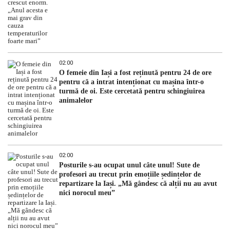
02:00
O femeie din Iași a fost reținută pentru 24 de ore
pentru că a intrat intenționat cu mașina într-o
turmă de oi. Este cercetată pentru schingiuirea
animalelor
02:00
Posturile s-au ocupat unul câte unul! Sute de
profesori au trecut prin emoțiile ședințelor de
repartizare la Iași. „Mă gândesc că alții nu au avut
nici norocul meu”