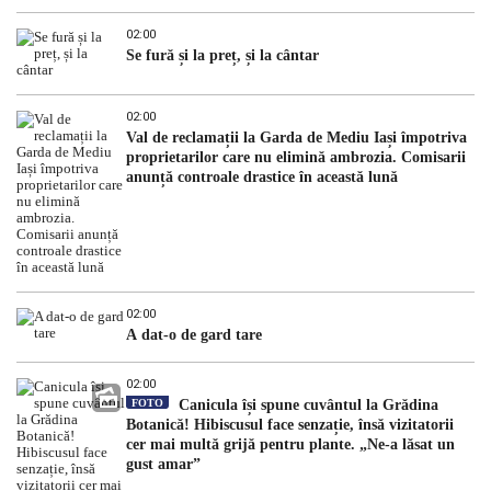
02:00
Se fură și la preț, și la cântar
02:00
Val de reclamații la Garda de Mediu Iași împotriva
proprietarilor care nu elimină ambrozia. Comisarii
anunță controale drastice în această lună
02:00
A dat-o de gard tare
02:00
FOTO
Canicula își spune cuvântul la Grădina
Botanică! Hibiscusul face senzație, însă vizitatorii
cer mai multă grijă pentru plante. „Ne-a lăsat un
gust amar”