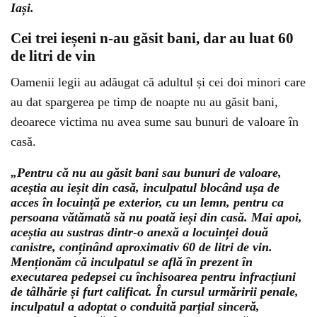
Iași.
Cei trei ieșeni n-au găsit bani, dar au luat 60
de litri de vin
Oamenii legii au adăugat că adultul și cei doi minori care
au dat spargerea pe timp de noapte nu au găsit bani,
deoarece victima nu avea sume sau bunuri de valoare în
casă.
„Pentru că nu au găsit bani sau bunuri de valoare,
aceștia au ieșit din casă, inculpatul blocând ușa de
acces în locuință pe exterior, cu un lemn, pentru ca
persoana vătămată să nu poată ieși din casă. Mai apoi,
aceștia au sustras dintr-o anexă a locuinței două
canistre, conținând aproximativ 60 de litri de vin.
Menționăm că inculpatul se află în prezent în
executarea pedepsei cu închisoarea pentru infracțiuni
de tâlhărie și furt calificat. În cursul urmăririi penale,
inculpatul a adoptat o conduită parțial sinceră,