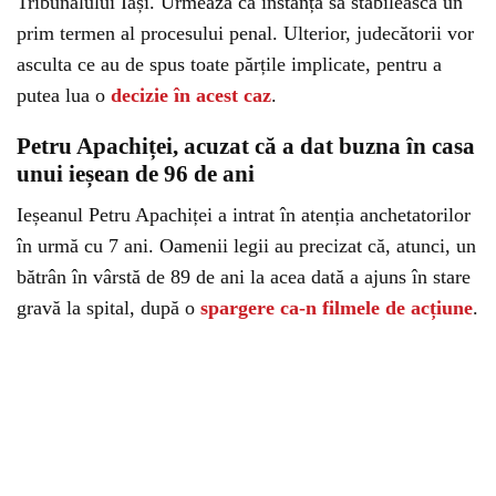
Tribunalului Iași. Urmează ca instanța să stabilească un
prim termen al procesului penal. Ulterior, judecătorii vor
asculta ce au de spus toate părțile implicate, pentru a
putea lua o
decizie în acest caz
.
Petru Apachiței, acuzat că a dat buzna în casa
unui ieșean de 96 de ani
Ieșeanul Petru Apachiței a intrat în atenția anchetatorilor
în urmă cu 7 ani. Oamenii legii au precizat că, atunci, un
bătrân în vârstă de 89 de ani la acea dată a ajuns în stare
gravă la spital, după o
spargere ca-n filmele de acțiune
.