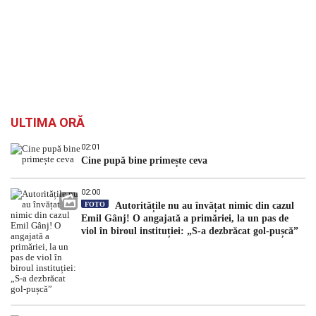
ULTIMA ORĂ
02:01
Cine pupă bine primește ceva
02:00
FOTO
Autoritățile nu au învățat nimic din cazul
Emil Gânj! O angajată a primăriei, la un pas de
viol în biroul instituției: „S-a dezbrăcat gol-pușcă”