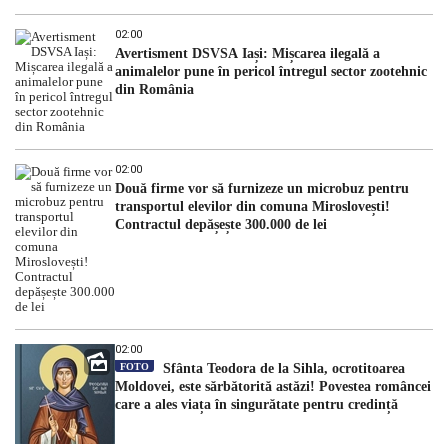
02:00
Avertisment DSVSA Iași: Mișcarea ilegală a
animalelor pune în pericol întregul sector zootehnic
din România
02:00
Două firme vor să furnizeze un microbuz pentru
transportul elevilor din comuna Miroslovești!
Contractul depășește 300.000 de lei
02:00
FOTO
Sfânta Teodora de la Sihla, ocrotitoarea
Moldovei, este sărbătorită astăzi! Povestea româncei
care a ales viața în singurătate pentru credință