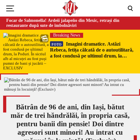
Focar de Salmonella! Ardeii jalapeño din Mexic, retrași din
restaurante după sute de îmbolnăviri
Breaking News
Imagini dramatice. Astăzi
FOTO
Rebeca, fetița călcată de o autoutilitară,
a fost condusă pe ultimul drum, la
Poduri. În sicriul alb al micuței au fost
puși pumni de bani și jucării –
EXCLUSIV
Bătrân de 96 de ani, din Iași, bătut
măr de trei hăndrălăi, în propria casă,
pentru banii din pensie! Doi dintre
agresori sunt minori! Au intrat cu