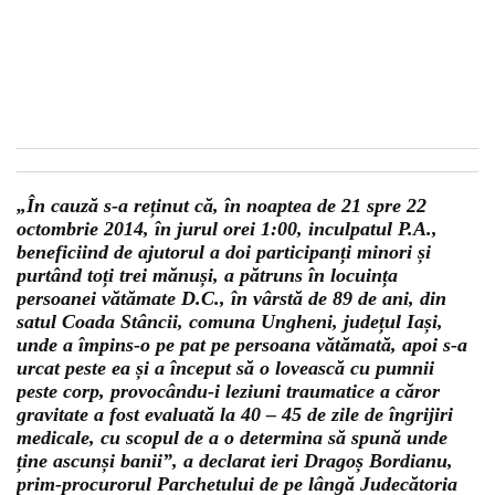
„În cauză s-a reținut că, în noaptea de 21 spre 22
octombrie 2014, în jurul orei 1:00, inculpatul P.A.,
beneficiind de ajutorul a doi participanți minori și
purtând toți trei mănuși, a pătruns în locuința
persoanei vătămate D.C., în vârstă de 89 de ani, din
satul Coada Stâncii, comuna Ungheni, județul Iași,
unde a împins-o pe pat pe persoana vătămată, apoi s-a
urcat peste ea și a început să o lovească cu pumnii
peste corp, provocându-i leziuni traumatice a căror
gravitate a fost evaluată la 40 – 45 de zile de îngrijiri
medicale, cu scopul de a o determina să spună unde
ține ascunși banii”, a declarat ieri Dragoș Bordianu,
prim-procurorul Parchetului de pe lângă Judecătoria