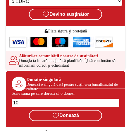
Devino susținător
Plată sigură și protejată
Alătură-te comunității noastre de susținători
Donația ta lunară ne ajută să planificăm și să continuăm să
informăm corect și echidistant
Donație singulară
Donează o singură dată pentru susținerea jurnalismului de
calitate
Scrie suma pe care dorești să o donezi
Donează