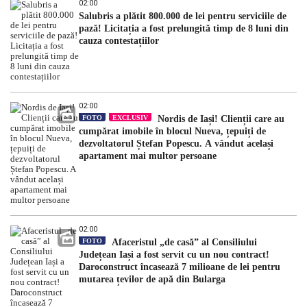
02:00
Salubris a plătit 800.000 de lei pentru serviciile de
pază! Licitația a fost prelungită timp de 8 luni din
cauza contestațiilor
02:00
FOTO
EXCLUSIV
Nordis de Iași! Clienții care au
cumpărat imobile în blocul Nueva, țepuiți de
dezvoltatorul Ștefan Popescu. A vândut același
apartament mai multor persoane
02:00
FOTO
Afaceristul „de casă” al Consiliului
Județean Iași a fost servit cu un nou contract!
Daroconstruct încasează 7 milioane de lei pentru
mutarea țevilor de apă din Bularga