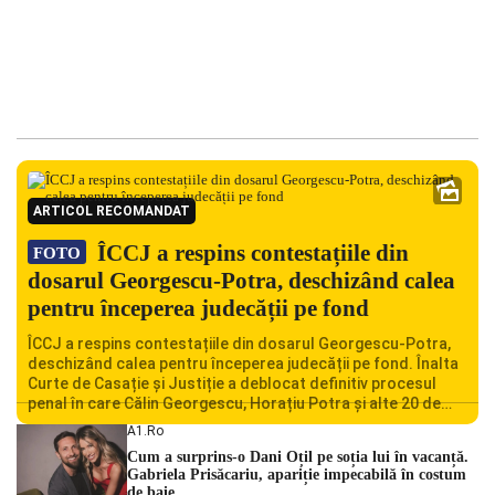
ARTICOL RECOMANDAT
ÎCCJ a respins contestațiile din
FOTO
dosarul Georgescu-Potra, deschizând calea
pentru începerea judecății pe fond
ÎCCJ a respins contestațiile din dosarul Georgescu-Potra,
deschizând calea pentru începerea judecății pe fond. Înalta
Curte de Casație și Justiție a deblocat definitiv procesul
penal în care Călin Georgescu, Horațiu Potra și alte 20 de
persoane sunt acuzați de acțiuni îndreptate împotriva
A1.ro
ordinii constituționale. În ședința din camera preliminară,
Cum a surprins-o Dani Oțil pe soția lui în vacanță.
judecătorii de la instanța supremă au […]
Gabriela Prisăcariu, apariție impecabilă în costum
de baie