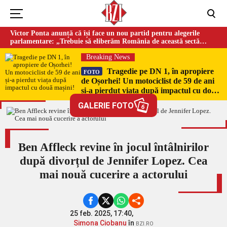
Victor Ponta anunță că își face un nou partid pentru alegerile
parlamentare: „Trebuie să eliberăm România de această sectă
globalistă”
Breaking News
Tragedie pe DN 1, în apropiere
FOTO
de Oșorhei! Un motociclist de 59 de ani
și-a pierdut viața după impactul cu două
mașini!
GALERIE FOTO
6
Ben Affleck revine în jocul întâlnirilor
după divorțul de Jennifer Lopez. Cea
mai nouă cucerire a actorului
25 feb. 2025, 17:40,
Simona Ciobanu
în
BZI.RO