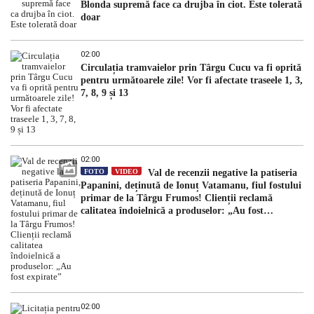
Blonda supremă face ca drujba în ciot. Este tolerată
doar
02:00
Circulația tramvaielor prin Târgu Cucu va fi oprită
pentru următoarele zile! Vor fi afectate traseele 1, 3,
7, 8, 9 și 13
02:00
FOTO
VIDEO
Val de recenzii negative la patiseria
Papanini, deținută de Ionuț Vatamanu, fiul fostului
primar de la Târgu Frumos! Clienții reclamă
calitatea îndoielnică a produselor: „Au fost
expirate”
02:00