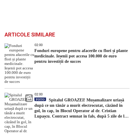
ARTICOLE SIMILARE
02:00
Fonduri europene pentru afacerile cu flori și plante
medicinale. Ieșenii pot accesa 100.000 de euro
pentru investiții de succes
02:00
FOTO
Spitalul GROAZEI! Mușamalizare uriașă
după ce un tânăr a murit electrocutat, căzând în
gol, în cap, în Blocul Operator al dr. Cristian
Lupașcu. Contract semnat în fals, după 5 zile de la
accident, de managerul Daniel Timofte, la Spitalul
„Sfântul Spiridon”