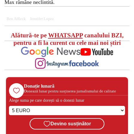
Max rămâne neclintită.
Ben Affleck
Jennifer Lopez
Alătură-te pe
WHATSAPP
canalului BZI,
pentru a fi la curent cu cele mai noi știri
Donație lunară
Donează lunar pentru susținerea jurnalismului de calitate
Alege suma pe care dorești să o donezi lunar
Devino susținător