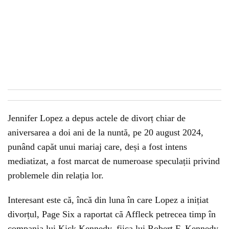
Jennifer Lopez a depus actele de divorț chiar de
aniversarea a doi ani de la nuntă, pe 20 august 2024,
punând capăt unui mariaj care, deși a fost intens
mediatizat, a fost marcat de numeroase speculații privind
problemele din relația lor.
Interesant este că, încă din luna în care Lopez a inițiat
divorțul, Page Six a raportat că Affleck petrecea timp în
compania lui Kick Kennedy, fiica lui Robert F. Kennedy