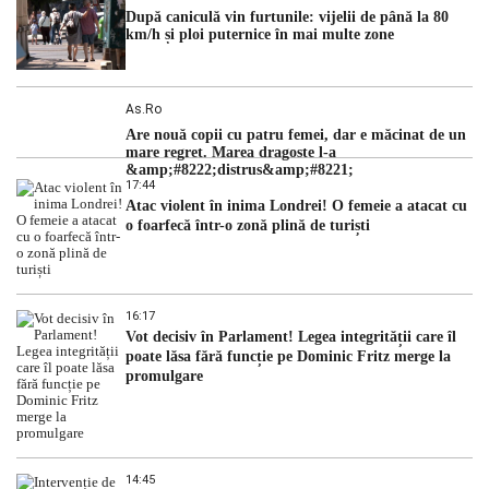
După caniculă vin furtunile: vijelii de până la 80
km/h și ploi puternice în mai multe zone
As.ro
Are nouă copii cu patru femei, dar e măcinat de un
mare regret. Marea dragoste l-a
&amp;#8222;distrus&amp;#8221;
17:44
Atac violent în inima Londrei! O femeie a atacat cu
o foarfecă într-o zonă plină de turiști
16:17
Vot decisiv în Parlament! Legea integrității care îl
poate lăsa fără funcție pe Dominic Fritz merge la
promulgare
14:45