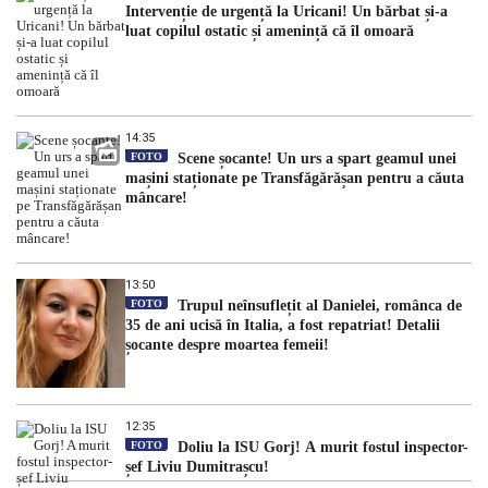
Intervenție de urgență la Uricani! Un bărbat și-a
luat copilul ostatic și amenință că îl omoară
14:35
FOTO
Scene șocante! Un urs a spart geamul unei
mașini staționate pe Transfăgărășan pentru a căuta
mâncare!
13:50
FOTO
Trupul neînsuflețit al Danielei, românca de
35 de ani ucisă în Italia, a fost repatriat! Detalii
șocante despre moartea femeii!
12:35
FOTO
Doliu la ISU Gorj! A murit fostul inspector-
șef Liviu Dumitrașcu!