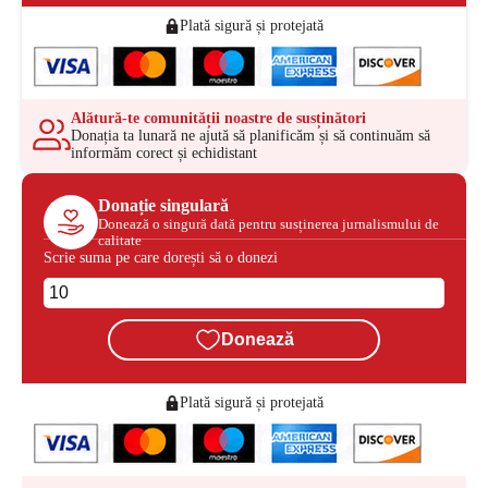
Plată sigură și protejată
Alătură-te comunității noastre de susținători
Donația ta lunară ne ajută să planificăm și să continuăm să
informăm corect și echidistant
Donație singulară
Donează o singură dată pentru susținerea jurnalismului de
calitate
Scrie suma pe care dorești să o donezi
Donează
Plată sigură și protejată