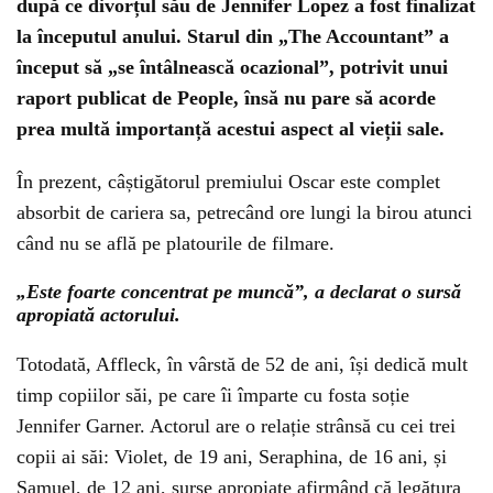
după ce divorțul său de Jennifer Lopez a fost finalizat
la începutul anului. Starul din „The Accountant” a
început să „se întâlnească ocazional”, potrivit unui
raport publicat de People, însă nu pare să acorde
prea multă importanță acestui aspect al vieții sale.
În prezent, câștigătorul premiului Oscar este complet
absorbit de cariera sa, petrecând ore lungi la birou atunci
când nu se află pe platourile de filmare.
„Este foarte concentrat pe muncă”, a declarat o sursă
apropiată actorului.
Totodată, Affleck, în vârstă de 52 de ani, își dedică mult
timp copiilor săi, pe care îi împarte cu fosta soție
Jennifer Garner. Actorul are o relație strânsă cu cei trei
copii ai săi: Violet, de 19 ani, Seraphina, de 16 ani, și
Samuel, de 12 ani, surse apropiate afirmând că legătura