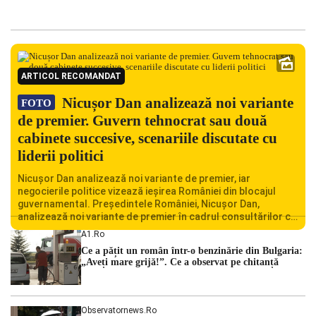
ARTICOL RECOMANDAT
Nicușor Dan analizează noi variante
FOTO
de premier. Guvern tehnocrat sau două
cabinete succesive, scenariile discutate cu
liderii politici
Nicușor Dan analizează noi variante de premier, iar
negocierile politice vizează ieșirea României din blocajul
guvernamental. Președintele României, Nicușor Dan,
analizează noi variante de premier în cadrul consultărilor cu
liderii politici. Ciprian Ciucu vorbește despre scenariul unui
A1.ro
guvern tehnocrat și despre posibilitatea a două cabinete
Ce a pățit un român într-o benzinărie din Bulgaria:
succesive. Nicușor Dan analizează noi variante de premier
„Aveți mare grijă!”. Ce a observat pe chitanță
România traversează […]
Observatornews.ro