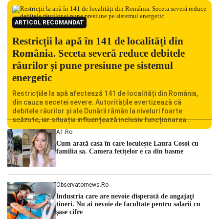
ARTICOL RECOMANDAT
Restricții la apă în 141 de localități din
România. Seceta severă reduce debitele
râurilor și pune presiune pe sistemul
energetic
Restricțiile la apă afectează 141 de localități din România,
din cauza secetei severe. Autoritățile avertizează că
debitele râurilor și ale Dunării rămân la niveluri foarte
scăzute, iar situația influențează inclusiv funcționarea
Centralei Nucleare de la Cernavodă. România se confruntă
A1.ro
cu una dintre cele mai dificile perioade din punct de vedere
Cum arată casa în care locuiește Laura Cosoi cu
hidrologic din ultimii ani. Lipsa […]
familia sa. Camera fetițelor e ca din basme
Observatornews.ro
Industria care are nevoie disperată de angajaţi
tineri. Nu ai nevoie de facultate pentru salarii cu
şase cifre