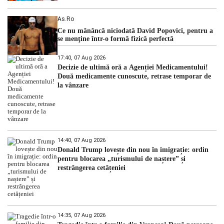
As.ro
Ce nu mănâncă niciodată David Popovici, pentru a
se menţine într-o formă fizică perfectă
17:40, 07 Aug 2026
Decizie de ultimă oră a Agenției Medicamentului!
Două medicamente cunoscute, retrase temporar de
la vânzare
14:40, 07 Aug 2026
Donald Trump lovește din nou în imigrație: ordin
pentru blocarea „turismului de naștere” și
restrângerea cetățeniei
14:35, 07 Aug 2026