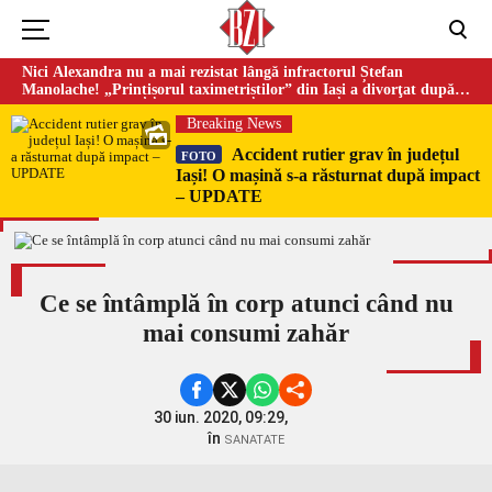
Nici Alexandra nu a mai rezistat lângă infractorul Ștefan
Manolache! „Prințișorul taximetriștilor” din Iași a divorţat după
doi ani de căsnicie
Breaking News
Accident rutier grav în județul
FOTO
Iași! O mașină s-a răsturnat după impact
– UPDATE
Ce se întâmplă în corp atunci când nu
mai consumi zahăr
30 iun. 2020, 09:29,
în
SANATATE