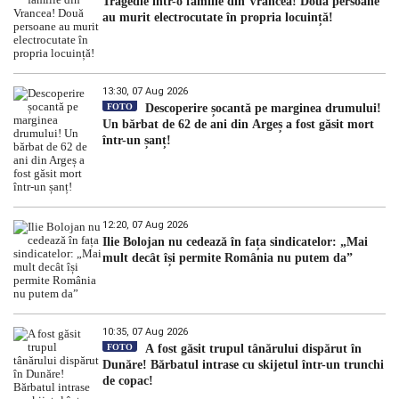
Tragedie într-o familie din Vrancea! Două persoane
au murit electrocutate în propria locuință!
13:30, 07 Aug 2026
FOTO
Descoperire șocantă pe marginea drumului!
Un bărbat de 62 de ani din Argeș a fost găsit mort
într-un șanț!
12:20, 07 Aug 2026
Ilie Bolojan nu cedează în fața sindicatelor: „Mai
mult decât își permite România nu putem da”
10:35, 07 Aug 2026
FOTO
A fost găsit trupul tânărului dispărut în
Dunăre! Bărbatul intrase cu skijetul într-un trunchi
de copac!