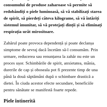
consumului de produse zaharoase vă permite să
redobândiți o piele luminoasă, să vă stabilizați starea
de spirit, să pierdeți câteva kilograme, să vă întăriți
sistemul imunitar, să vă protejați dinții și să eliminați
respirația urât mirositoare.
Zahărul poate provoca dependență și poate declanșa
simptome de sevraj dacă încetăm să-l consumăm. Prin
urmare, reducerea sau renunțarea la zahăr nu este un
proces ușor. Schimbările de spirit, anxietatea, mânia,
durerile de cap și oboseala pot fi prezente timp de una
până la două săptămâni după o schimbare drastică a
dietei. În ciuda acestor efecte secundare, beneficiile
pentru sănătate se manifestă foarte repede.
Piele întinerită