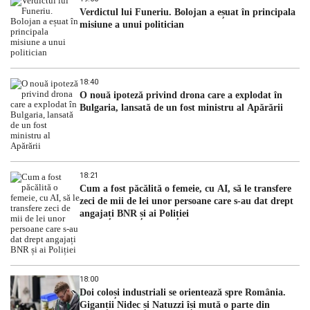
Verdictul lui Funeriu. Bolojan a eșuat în principala
misiune a unui politician
18:40
O nouă ipoteză privind drona care a explodat în
Bulgaria, lansată de un fost ministru al Apărării
18:21
Cum a fost păcălită o femeie, cu AI, să le transfere
zeci de mii de lei unor persoane care s-au dat drept
angajați BNR și ai Poliției
18:00
Doi coloși industriali se orientează spre România.
Giganții Nidec și Natuzzi își mută o parte din