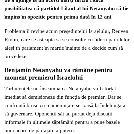
de a ajunge la un acord marți târziu ridică
posibilitatea că partidul Likud al lui Netanyahu să fie
împins în opoziție pentru prima dată în 12 ani.
Problema îi revine acum președintelui Israelului, Reuven
Rivlin, care se așteaptă să se consulte cu liderii partidelor
aleși în parlament în martie înainte de a decide cum să
procedeze.
Benjamin Netanyahu va rămâne pentru
moment premierul Israelului
Turbulențele nu înseamnă că Netanyahu va fi forțat
imediat să demisioneze din funcţia de premier. Dar se
confruntă brusc cu o amenințare serioasă la îndelungata
să guvernare. Oponenții săi au purtat deja discuții
informale în ultimele săptămâni pentru a pune bazele
unui acord de partajare a puterii.