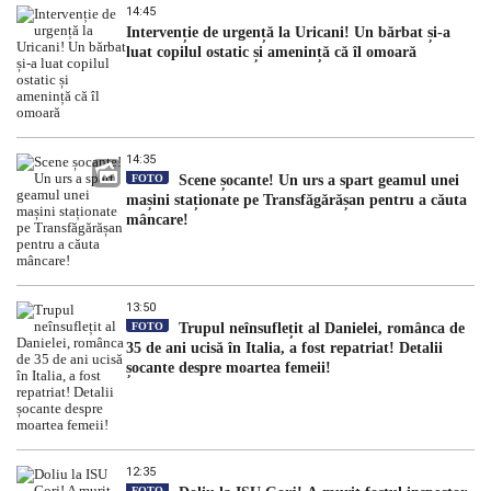
14:45
Intervenție de urgență la Uricani! Un bărbat și-a
luat copilul ostatic și amenință că îl omoară
14:35
FOTO
Scene șocante! Un urs a spart geamul unei
mașini staționate pe Transfăgărășan pentru a căuta
mâncare!
13:50
FOTO
Trupul neînsuflețit al Danielei, românca de
35 de ani ucisă în Italia, a fost repatriat! Detalii
șocante despre moartea femeii!
12:35
FOTO