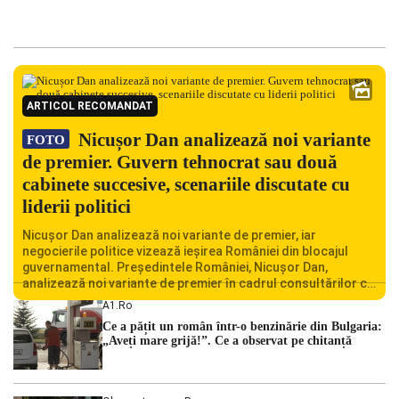
ARTICOL RECOMANDAT
Nicușor Dan analizează noi variante
FOTO
de premier. Guvern tehnocrat sau două
cabinete succesive, scenariile discutate cu
liderii politici
Nicușor Dan analizează noi variante de premier, iar
negocierile politice vizează ieșirea României din blocajul
guvernamental. Președintele României, Nicușor Dan,
analizează noi variante de premier în cadrul consultărilor cu
liderii politici. Ciprian Ciucu vorbește despre scenariul unui
A1.ro
guvern tehnocrat și despre posibilitatea a două cabinete
Ce a pățit un român într-o benzinărie din Bulgaria:
succesive. Nicușor Dan analizează noi variante de premier
„Aveți mare grijă!”. Ce a observat pe chitanță
România traversează […]