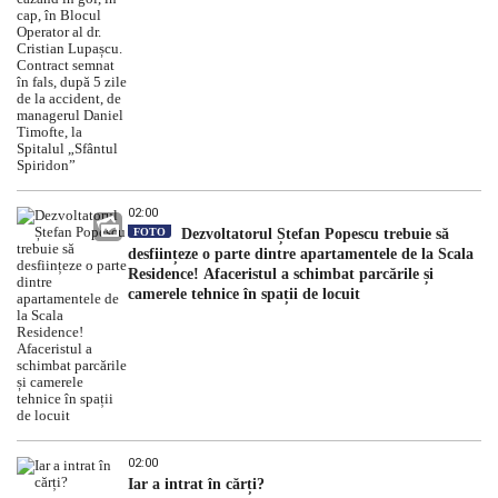
„Sfântul Spiridon”
02:00
FOTO
Dezvoltatorul Ștefan Popescu trebuie să
desființeze o parte dintre apartamentele de la Scala
Residence! Afaceristul a schimbat parcările și
camerele tehnice în spații de locuit
02:00
Iar a intrat în cărți?