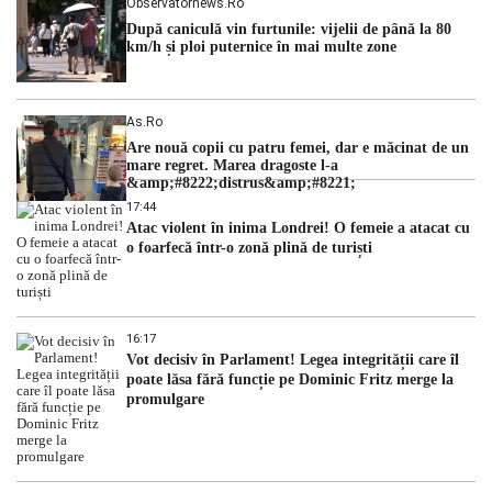
Observatornews.ro
După caniculă vin furtunile: vijelii de până la 80
km/h și ploi puternice în mai multe zone
As.ro
Are nouă copii cu patru femei, dar e măcinat de un
mare regret. Marea dragoste l-a
&amp;#8222;distrus&amp;#8221;
17:44
Atac violent în inima Londrei! O femeie a atacat cu
o foarfecă într-o zonă plină de turiști
16:17
Vot decisiv în Parlament! Legea integrității care îl
poate lăsa fără funcție pe Dominic Fritz merge la
promulgare