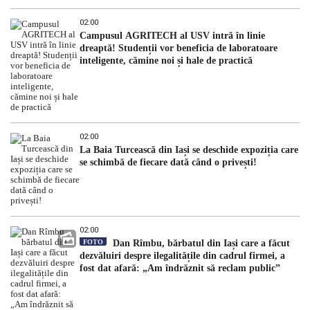
02:00
Campusul AGRITECH al USV intră în linie
dreaptă! Studenții vor beneficia de laboratoare
inteligente, cămine noi și hale de practică
02:00
La Baia Turcească din Iași se deschide expoziția care
se schimbă de fiecare dată când o privești!
02:00
FOTO
Dan Rîmbu, bărbatul din Iași care a făcut
dezvăluiri despre ilegalitățile din cadrul firmei, a
fost dat afară: „Am îndrăznit să reclam public”