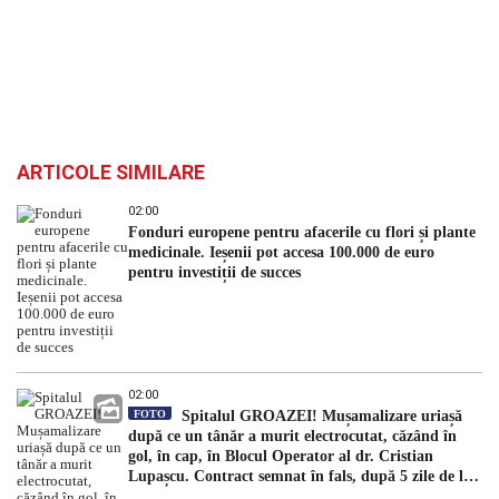
ARTICOLE SIMILARE
02:00
Fonduri europene pentru afacerile cu flori și plante
medicinale. Ieșenii pot accesa 100.000 de euro
pentru investiții de succes
02:00
FOTO
Spitalul GROAZEI! Mușamalizare uriașă
după ce un tânăr a murit electrocutat, căzând în
gol, în cap, în Blocul Operator al dr. Cristian
Lupașcu. Contract semnat în fals, după 5 zile de la
accident, de managerul Daniel Timofte, la Spitalul