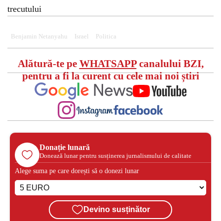
trecutului
Benjamin Netanyahu
Israel
Politica
Alătură-te pe
WHATSAPP
canalului BZI,
pentru a fi la curent cu cele mai noi știri
Donație lunară
Donează lunar pentru susținerea jurnalismului de calitate
Alege suma pe care dorești să o donezi lunar
Devino susținător