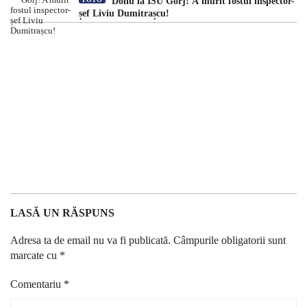
Doliu la ISU Gorj! A murit fostul inspector-
șef Liviu Dumitrașcu!
LASĂ UN RĂSPUNS
Adresa ta de email nu va fi publicată.
Câmpurile obligatorii sunt
marcate cu
*
Comentariu
*