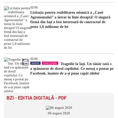
02:00
Licitația pentru reabilitarea seismică a „Casei
Agronomului” a intrat în linie dreaptă! O singură
firmă din Iași a fost interesată de contractul de
peste 1,6 milioane de lei
02:00
FOTO
EXCLUSIV
Tragedie la Iași. Un tânăr tată s-
a spânzurat de dorul copilului. Ce mesaj a postat pe
Facebook, înainte de a-și pune capăt zilelor
BZI - EDITIA DIGITALĂ - PDF
06 august 2026