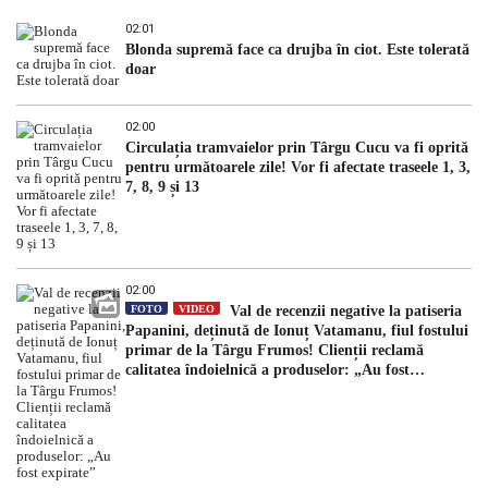
02:01
Blonda supremă face ca drujba în ciot. Este tolerată
doar
02:00
Circulația tramvaielor prin Târgu Cucu va fi oprită
pentru următoarele zile! Vor fi afectate traseele 1, 3,
7, 8, 9 și 13
02:00
FOTO
VIDEO
Val de recenzii negative la patiseria
Papanini, deținută de Ionuț Vatamanu, fiul fostului
primar de la Târgu Frumos! Clienții reclamă
calitatea îndoielnică a produselor: „Au fost
expirate”