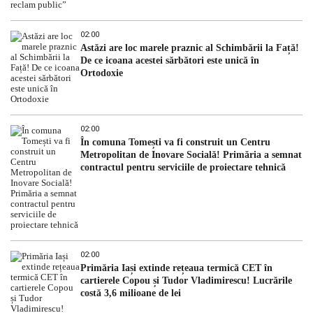
02:00
Astăzi are loc marele praznic al Schimbării la Față!
De ce icoana acestei sărbători este unică în
Ortodoxie
02:00
În comuna Tomești va fi construit un Centru
Metropolitan de Inovare Socială! Primăria a semnat
contractul pentru serviciile de proiectare tehnică
02:00
Primăria Iași extinde rețeaua termică CET în
cartierele Copou și Tudor Vladimirescu! Lucrările
costă 3,6 milioane de lei