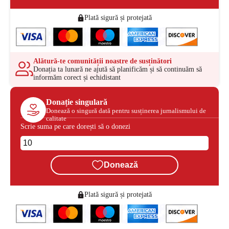
Plată sigură și protejată
Alătură-te comunității noastre de susținători
Donația ta lunară ne ajută să planificăm și să continuăm să
informăm corect și echidistant
Donație singulară
Donează o singură dată pentru susținerea jurnalismului de
calitate
Scrie suma pe care dorești să o donezi
Donează
Plată sigură și protejată