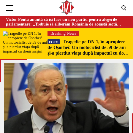
Victor Ponta anunță că își face un nou partid pentru alegerile
parlamentare: „Trebuie să eliberăm România de această sectă
globalistă”
Breaking News
Tragedie pe DN 1, în apropiere
FOTO
de Oșorhei! Un motociclist de 59 de ani
și-a pierdut viața după impactul cu două
mașini!