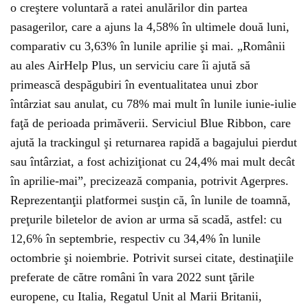
o creştere voluntară a ratei anulărilor din partea
pasagerilor, care a ajuns la 4,58% în ultimele două luni,
comparativ cu 3,63% în lunile aprilie şi mai. „Românii
au ales AirHelp Plus, un serviciu care îi ajută să
primească despăgubiri în eventualitatea unui zbor
întârziat sau anulat, cu 78% mai mult în lunile iunie-iulie
faţă de perioada primăverii. Serviciul Blue Ribbon, care
ajută la trackingul şi returnarea rapidă a bagajului pierdut
sau întârziat, a fost achiziţionat cu 24,4% mai mult decât
în aprilie-mai”, precizează compania, potrivit Agerpres.
Reprezentanţii platformei susţin că, în lunile de toamnă,
preţurile biletelor de avion ar urma să scadă, astfel: cu
12,6% în septembrie, respectiv cu 34,4% în lunile
octombrie şi noiembrie. Potrivit sursei citate, destinaţiile
preferate de către români în vara 2022 sunt ţările
europene, cu Italia, Regatul Unit al Marii Britanii,