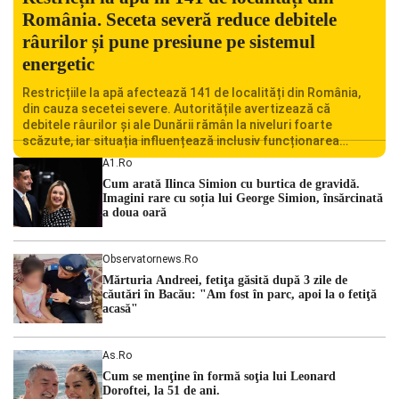
România. Seceta severă reduce debitele
râurilor și pune presiune pe sistemul
energetic
Restricțiile la apă afectează 141 de localități din România,
din cauza secetei severe. Autoritățile avertizează că
debitele râurilor și ale Dunării rămân la niveluri foarte
scăzute, iar situația influențează inclusiv funcționarea
Centralei Nucleare de la Cernavodă. România se confruntă
A1.ro
cu una dintre cele mai dificile perioade din punct de vedere
Cum arată Ilinca Simion cu burtica de gravidă.
hidrologic din ultimii ani. Lipsa […]
Imagini rare cu soția lui George Simion, însărcinată
a doua oară
Observatornews.ro
Mărturia Andreei, fetiţa găsită după 3 zile de
căutări în Bacău: "Am fost în parc, apoi la o fetiţă
acasă"
As.ro
Cum se menţine în formă soţia lui Leonard
Doroftei, la 51 de ani.