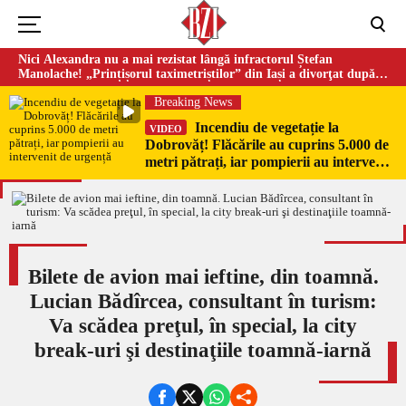
Nici Alexandra nu a mai rezistat lângă infractorul Ștefan
Manolache! „Prințișorul taximetriștilor” din Iași a divorţat după
doi ani de căsnicie
Breaking News
Incendiu de vegetație la
VIDEO
Dobrovăț! Flăcările au cuprins 5.000 de
metri pătrați, iar pompierii au intervenit
de urgență
Bilete de avion mai ieftine, din toamnă.
Lucian Bădîrcea, consultant în turism:
Va scădea preţul, în special, la city
break-uri şi destinaţiile toamnă-iarnă