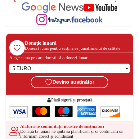
Donație lunară
Donează lunar pentru susținerea jurnalismului de calitate
Alege suma pe care dorești să o donezi lunar
Devino susținător
Plată sigură și protejată
Alătură-te comunității noastre de susținători
Donația ta lunară ne ajută să planificăm și să continuăm să
informăm corect și echidistant