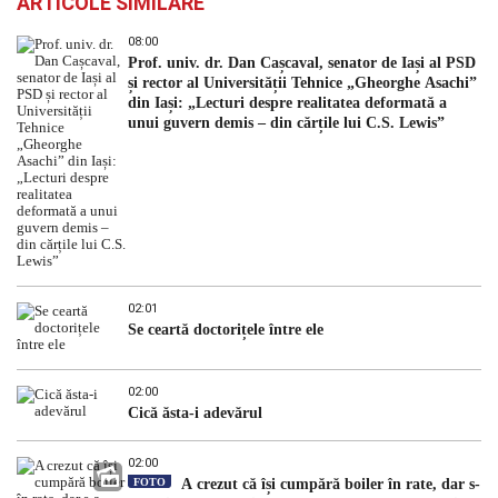
ARTICOLE SIMILARE
08:00
Prof. univ. dr. Dan Cașcaval, senator de Iași al PSD
și rector al Universității Tehnice „Gheorghe Asachi”
din Iași: „Lecturi despre realitatea deformată a
unui guvern demis – din cărțile lui C.S. Lewis”
02:01
Se ceartă doctorițele între ele
02:00
Cică ăsta-i adevărul
02:00
FOTO
A crezut că își cumpără boiler în rate, dar s-