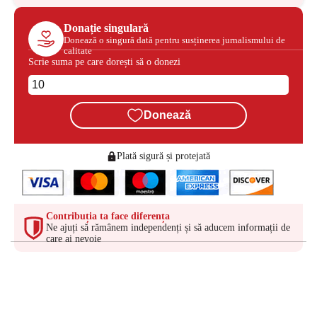
Donație singulară
Donează o singură dată pentru susținerea jurnalismului de
calitate
Scrie suma pe care dorești să o donezi
Donează
Plată sigură și protejată
Contribuția ta face diferența
Ne ajuți să rămânem independenți și să aducem informații de
care ai nevoie