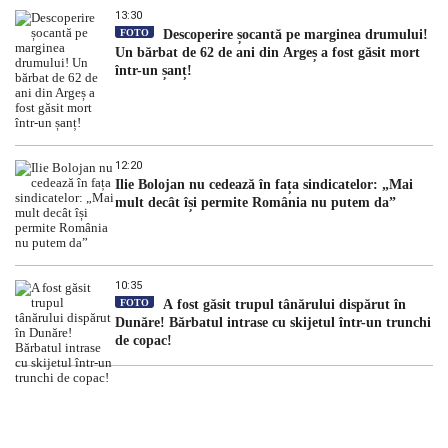
13:30
FOTO
Descoperire șocantă pe marginea drumului!
Un bărbat de 62 de ani din Argeș a fost găsit mort
într-un șanț!
12:20
Ilie Bolojan nu cedează în fața sindicatelor: „Mai
mult decât își permite România nu putem da”
10:35
FOTO
A fost găsit trupul tânărului dispărut în
Dunăre! Bărbatul intrase cu skijetul într-un trunchi
de copac!