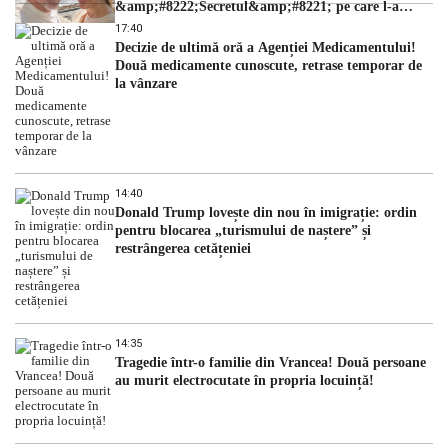
&amp;#8222;Secretul&amp;#8221; pe care l-a
dezvăluit
17:40
Decizie de ultimă oră a Agenției Medicamentului!
Două medicamente cunoscute, retrase temporar de
la vânzare
14:40
Donald Trump lovește din nou în imigrație: ordin
pentru blocarea „turismului de naștere” și
restrângerea cetățeniei
14:35
Tragedie într-o familie din Vrancea! Două persoane
au murit electrocutate în propria locuință!