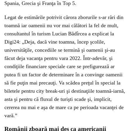
Spania, Grecia şi Franţa în Top 5.
Legat de estimările potrivit cărora zborurile s-ar rări din
toamnă iar oamenii nu vor mai călători la fel de mult,
consultantul în turism Lucian Bădîrcea a explicat la
Digi24: „Deja, dacă vine toamna, încep şcolile,
universităţile, concediile se termină şi oamenii şi-au
făcut deja vacanţa pentru vara 2022. Într-adevăr, şi
condiţiile financiare speciale care se prefigurează ar
putea fi un factor de determinare în a convinge oamenii
să fie puţin mai precauţi. Va scădea preţul în special la
biletele pentru city break-uri şi destinaţiile toamnă-iarnă,
asta şi pentru că fluxul de turişti scade şi, implicit,
cererea nu mai e aşa de mare ca pe perioada vacanţei de
vară.”
Românii zboară mai des ca americanii