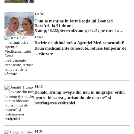
As.ro
Cum se menţine în formă soţia lui Leonard
Doroftei, la 51 de ani.
&amp;#8222;Secretul&amp;#8221; pe care l-a
dezvăluit
17:40
Decizie de ultimă oră a Agenției Medicamentului!
Două medicamente cunoscute, retrase temporar de
la vânzare
14:40
Donald Trump lovește din nou în imigrație: ordin
pentru blocarea „turismului de naștere” și
restrângerea cetățeniei
14:35