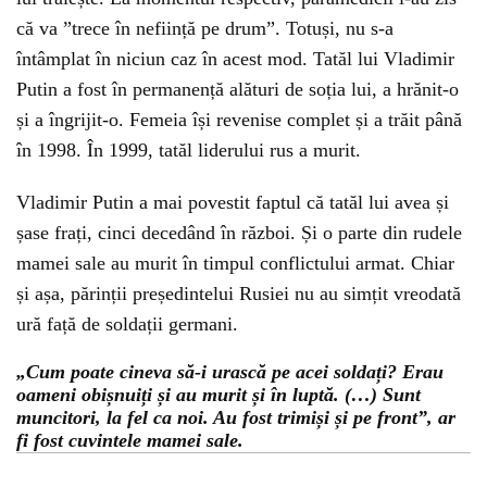
că va ”trece în neființă pe drum”. Totuși, nu s-a
întâmplat în niciun caz în acest mod. Tatăl lui Vladimir
Putin a fost în permanență alături de soția lui, a hrănit-o
și a îngrijit-o. Femeia își revenise complet și a trăit până
în 1998. În 1999, tatăl liderului rus a murit.
Vladimir Putin a mai povestit faptul că tatăl lui avea și
șase frați, cinci decedând în război. Și o parte din rudele
mamei sale au murit în timpul conflictului armat. Chiar
și așa, părinții președintelui Rusiei nu au simțit vreodată
ură față de soldații germani.
„Cum poate cineva să-i urască pe acei soldați? Erau
oameni obișnuiți și au murit și în luptă. (…) Sunt
muncitori, la fel ca noi. Au fost trimiși și pe front”, ar
fi fost cuvintele mamei sale.