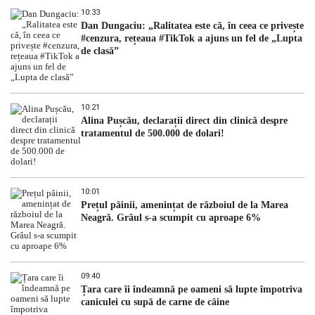
10:33
Dan Dungaciu: „Ralitatea este că, în ceea ce privește
#cenzura, rețeaua #TikTok a ajuns un fel de „Lupta
de clasă”
10:21
Alina Pușcău, declarații direct din clinică despre
tratamentul de 500.000 de dolari!
10:01
Prețul pâinii, amenințat de războiul de la Marea
Neagră. Grâul s-a scumpit cu aproape 6%
09:40
Țara care îi îndeamnă pe oameni să lupte împotriva
caniculei cu supă de carne de câine