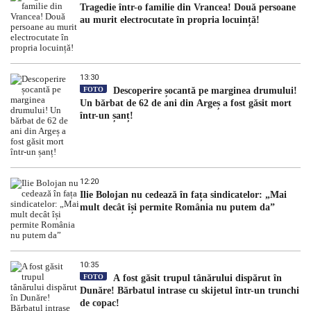
Tragedie într-o familie din Vrancea! Două persoane
au murit electrocutate în propria locuință!
13:30
FOTO
Descoperire șocantă pe marginea drumului!
Un bărbat de 62 de ani din Argeș a fost găsit mort
într-un șanț!
12:20
Ilie Bolojan nu cedează în fața sindicatelor: „Mai
mult decât își permite România nu putem da”
10:35
FOTO
A fost găsit trupul tânărului dispărut în
Dunăre! Bărbatul intrase cu skijetul într-un trunchi
de copac!