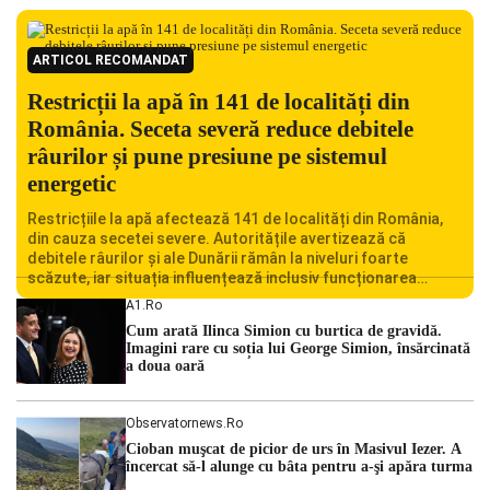
ARTICOL RECOMANDAT
Restricții la apă în 141 de localități din
România. Seceta severă reduce debitele
râurilor și pune presiune pe sistemul
energetic
Restricțiile la apă afectează 141 de localități din România,
din cauza secetei severe. Autoritățile avertizează că
debitele râurilor și ale Dunării rămân la niveluri foarte
scăzute, iar situația influențează inclusiv funcționarea
Centralei Nucleare de la Cernavodă. România se confruntă
A1.ro
cu una dintre cele mai dificile perioade din punct de vedere
Cum arată Ilinca Simion cu burtica de gravidă.
hidrologic din ultimii ani. Lipsa […]
Imagini rare cu soția lui George Simion, însărcinată
a doua oară
Observatornews.ro
Cioban muşcat de picior de urs în Masivul Iezer. A
încercat să-l alunge cu bâta pentru a-şi apăra turma