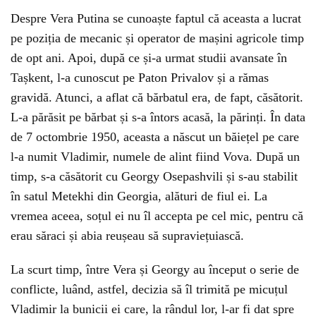
Despre Vera Putina se cunoaște faptul că aceasta a lucrat
pe poziția de mecanic și operator de mașini agricole timp
de opt ani. Apoi, după ce și-a urmat studii avansate în
Tașkent, l-a cunoscut pe Paton Privalov și a rămas
gravidă. Atunci, a aflat că bărbatul era, de fapt, căsătorit.
L-a părăsit pe bărbat și s-a întors acasă, la părinți. În data
de 7 octombrie 1950, aceasta a născut un băiețel pe care
l-a numit Vladimir, numele de alint fiind Vova. După un
timp, s-a căsătorit cu Georgy Osepashvili și s-au stabilit
în satul Metekhi din Georgia, alături de fiul ei. La
vremea aceea, soțul ei nu îl accepta pe cel mic, pentru că
erau săraci și abia reușeau să supraviețuiască.
La scurt timp, între Vera și Georgy au început o serie de
conflicte, luând, astfel, decizia să îl trimită pe micuțul
Vladimir la bunicii ei care, la rândul lor, l-ar fi dat spre