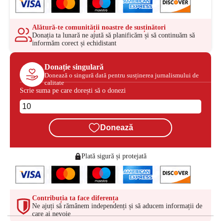
Alătură-te comunității noastre de susținători
Donația ta lunară ne ajută să planificăm și să continuăm să
informăm corect și echidistant
Donație singulară
Donează o singură dată pentru susținerea jurnalismului de
calitate
Scrie suma pe care dorești să o donezi
Donează
Plată sigură și protejată
Contribuția ta face diferența
Ne ajuți să rămânem independenți și să aducem informații de
care ai nevoie