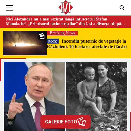
Nici Alexandra nu a mai rezistat lângă infractorul Ștefan
Manolache! „Prințișorul taximetriștilor” din Iași a divorţat după
doi ani de căsnicie
Breaking News
Incendiu puternic de vegetație la
FOTO
Războieni. 10 hectare, afectate de flăcări
GALERIE FOTO
5