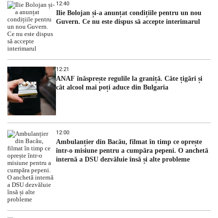
12:40
Ilie Bolojan și-a anunțat condițiile pentru un nou
Guvern. Ce nu este dispus să accepte interimarul
12:21
ANAF înăsprește regulile la graniță. Câte țigări și
cât alcool mai poți aduce din Bulgaria
12:00
Ambulanțier din Bacău, filmat în timp ce oprește
într-o misiune pentru a cumpăra pepeni. O anchetă
internă a DSU dezvăluie însă și alte probleme