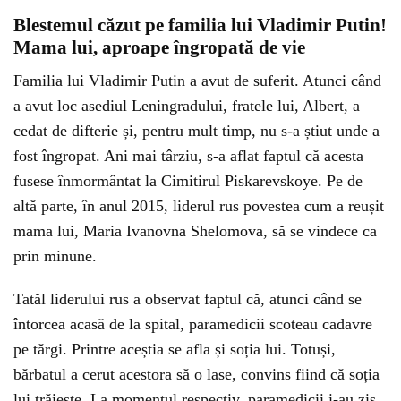
Blestemul căzut pe familia lui Vladimir Putin!
Mama lui, aproape îngropată de vie
Familia lui Vladimir Putin a avut de suferit. Atunci când
a avut loc asediul Leningradului, fratele lui, Albert, a
cedat de difterie și, pentru mult timp, nu s-a știut unde a
fost îngropat. Ani mai târziu, s-a aflat faptul că acesta
fusese înmormântat la Cimitirul Piskarevskoye. Pe de
altă parte, în anul 2015, liderul rus povestea cum a reușit
mama lui, Maria Ivanovna Shelomova, să se vindece ca
prin minune.
Tatăl liderului rus a observat faptul că, atunci când se
întorcea acasă de la spital, paramedicii scoteau cadavre
pe tărgi. Printre aceștia se afla și soția lui. Totuși,
bărbatul a cerut acestora să o lase, convins fiind că soția
lui trăiește. La momentul respectiv, paramedicii i-au zis