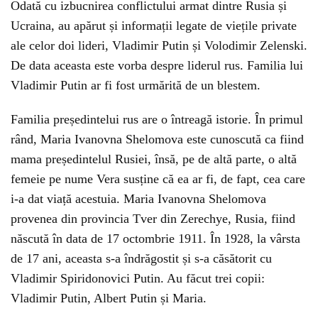
Odată cu izbucnirea conflictului armat dintre Rusia și
Ucraina, au apărut și informații legate de viețile private
ale celor doi lideri, Vladimir Putin și Volodimir Zelenski.
De data aceasta este vorba despre liderul rus. Familia lui
Vladimir Putin ar fi fost urmărită de un blestem.
Familia președintelui rus are o întreagă istorie. În primul
rând, Maria Ivanovna Shelomova este cunoscută ca fiind
mama președintelul Rusiei, însă, pe de altă parte, o altă
femeie pe nume Vera susține că ea ar fi, de fapt, cea care
i-a dat viață acestuia. Maria Ivanovna Shelomova
provenea din provincia Tver din Zerechye, Rusia, fiind
născută în data de 17 octombrie 1911. În 1928, la vârsta
de 17 ani, aceasta s-a îndrăgostit și s-a căsătorit cu
Vladimir Spiridonovici Putin. Au făcut trei copii:
Vladimir Putin, Albert Putin și Maria.