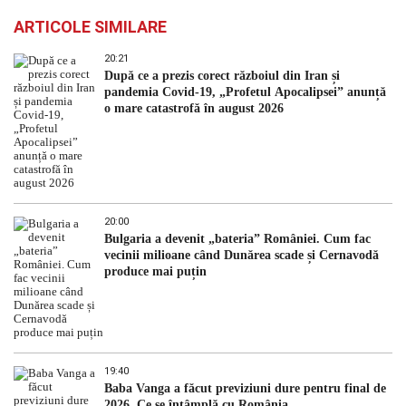
ARTICOLE SIMILARE
20:21
După ce a prezis corect războiul din Iran și
pandemia Covid-19, „Profetul Apocalipsei” anunță
o mare catastrofă în august 2026
20:00
Bulgaria a devenit „bateria” României. Cum fac
vecinii milioane când Dunărea scade și Cernavodă
produce mai puțin
19:40
Baba Vanga a făcut previziuni dure pentru final de
2026. Ce se întâmplă cu România