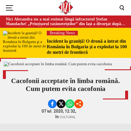
Nici Alexandra nu a mai rezistat lângă infractorul Ștefan
Manolache! „Prințișorul taximetriștilor” din Iași a divorţat după
doi ani de căsnicie
Breaking News
Incident la graniță! O dronă a intrat din
România în Bulgaria şi a explodat la 100
de metri de frontieră
Cacofonii acceptate în limba română.
Cum putem evita cacofonia
07 iul. 2020, 12:32,
în
CULTURAL