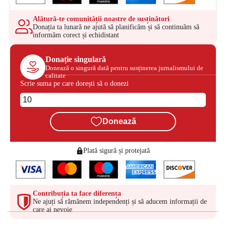
Alătură-te comunității noastre de susținători
Donația ta lunară ne ajută să planificăm și să continuăm să
informăm corect și echidistant
Donație singulară
Donează o singură dată pentru susținerea jurnalismului de
calitate
Scrie suma pe care dorești să o donezi
Donează
Plată sigură și protejată
Contribuția ta face diferența
Ne ajuți să rămânem independenți și să aducem informații de
care ai nevoie