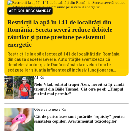
ARTICOL RECOMANDAT
Restricții la apă în 141 de localități din
România. Seceta severă reduce debitele
râurilor și pune presiune pe sistemul
energetic
Restricțiile la apă afectează 141 de localități din România,
din cauza secetei severe. Autoritățile avertizează că
debitele râurilor și ale Dunării rămân la niveluri foarte
scăzute, iar situația influențează inclusiv funcționarea
Centralei Nucleare de la Cernavodă. România se confruntă
A1.ro
cu una dintre cele mai dificile perioade din punct de vedere
Nelu Vlad, solistul trupei Azur, nevoit să își vândă
hidrologic din ultimii ani. Lipsa […]
terenul din Băile Tușnad. Cât cere pe el: „Timpul
nu îmi mai permite”
Observatornews.ro
Cât de periculoase sunt jucăriile "squishy" pentru
sănătatea copiilor. Avertismentul toxicologilor