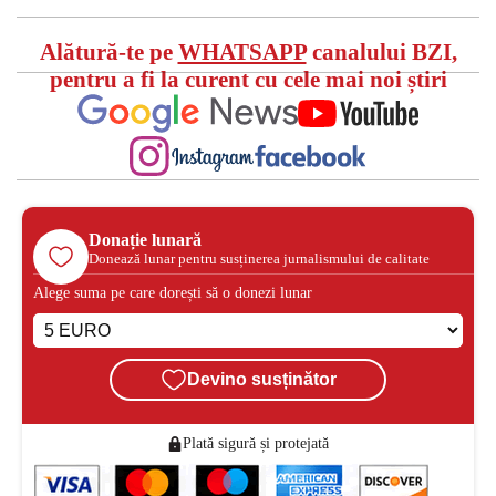
Alătură-te pe
WHATSAPP
canalului BZI,
pentru a fi la curent cu cele mai noi știri
Donație lunară
Donează lunar pentru susținerea jurnalismului de calitate
Alege suma pe care dorești să o donezi lunar
Devino susținător
Plată sigură și protejată