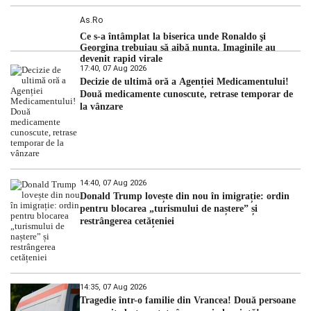
As.ro
Ce s-a întâmplat la biserica unde Ronaldo şi
Georgina trebuiau să aibă nunta. Imaginile au
devenit rapid virale
17:40, 07 Aug 2026
Decizie de ultimă oră a Agenției Medicamentului!
Două medicamente cunoscute, retrase temporar de
la vânzare
14:40, 07 Aug 2026
Donald Trump lovește din nou în imigrație: ordin
pentru blocarea „turismului de naștere” și
restrângerea cetățeniei
14:35, 07 Aug 2026
Tragedie într-o familie din Vrancea! Două persoane