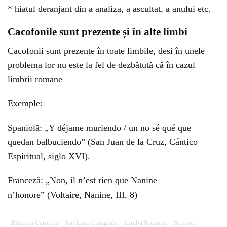
* hiatul deranjant din a analiza, a ascultat, a anului etc.
Cacofonile sunt prezente și în alte limbi
Cacofonii sunt prezente în toate limbile, desi în unele
problema lor nu este la fel de dezbătută că în cazul
limbrii romane
Exemple:
Spaniolă: „Y déjame muriendo / un no sé qué que
quedan balbuciendo” (San Juan de la Cruz, Cántico
Espiritual, siglo XVI).
Franceză: „Non, il n’est rien que Nanine
n’honore” (Voltaire, Nanine, III, 8)
Biserica Catolica
Ion Luca Caragiale
Limba Romana
Scriitori