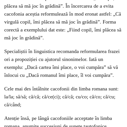
plăcea să mă joc în grădină”. În încercarea de a evita
cacofonia aceștia reformulează în mod eronat astfel: „Că
virgulă copil, îmi plăcea să mă joc în grădină”. Forma
corectă a exemplului dat este: „Fiind copil, îmi plăcea să
mă joc în grădină”.
Specialiștii în linguistica recomanda reformularea frazei
ori a propoziției cu ajutorul sinonimelor. Iată un
exemplu: „Dacă cartea îmi place, o voi cumpăra” să vă
înlocui cu „Dacă romanul îmi place, îl voi cumpăra”.
Cele mai des întâlnite cacofonii din limba romana sunt:
la/la; să/să; că/că; că/ce(ci); că/că; cu/co; că/co; că/cu;
că/când;
Atenție însă, pe lângă cacofoniile acceptate în limba
romana, anumite succesiuni de sunete tautofonice