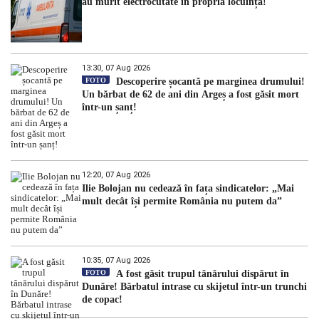
au murit electrocutate în propria locuință!
13:30, 07 Aug 2026
FOTO
Descoperire șocantă pe marginea drumului!
Un bărbat de 62 de ani din Argeș a fost găsit mort
într-un șanț!
12:20, 07 Aug 2026
Ilie Bolojan nu cedează în fața sindicatelor: „Mai
mult decât își permite România nu putem da”
10:35, 07 Aug 2026
FOTO
A fost găsit trupul tânărului dispărut în
Dunăre! Bărbatul intrase cu skijetul într-un trunchi
de copac!