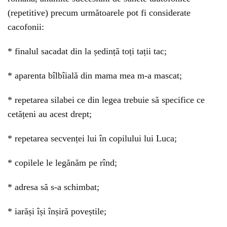
(repetitive) precum următoarele pot fi considerate
cacofonii:
* finalul sacadat din la ședință toți tații tac;
* aparenta bîlbîială din mama mea m-a mascat;
* repetarea silabei ce din legea trebuie să specifice ce
cetățeni au acest drept;
* repetarea secvenței lui în copilului lui Luca;
* copilele le legănăm pe rînd;
* adresa să s-a schimbat;
* iarăși își înșiră poveștile;