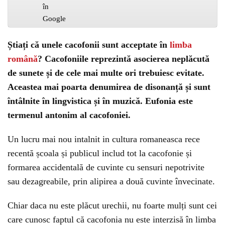
Știați că unele cacofonii sunt acceptate în
limba
română
? Cacofoniile reprezintă asocierea neplăcută
de sunete și de cele mai multe ori trebuiesc evitate.
Aceastea mai poarta denumirea de disonanță și sunt
întâlnite în lingvistica și în muzică. Eufonia este
termenul antonim al cacofoniei.
Un lucru mai nou intalnit in cultura romaneasca rece
recentă școala și publicul includ tot la cacofonie și
formarea accidentală de cuvinte cu sensuri nepotrivite
sau dezagreabile, prin alipirea a două cuvinte învecinate.
Chiar daca nu este plăcut urechii, nu foarte mulți sunt cei
care cunosc faptul că cacofonia nu este interzisă în limba