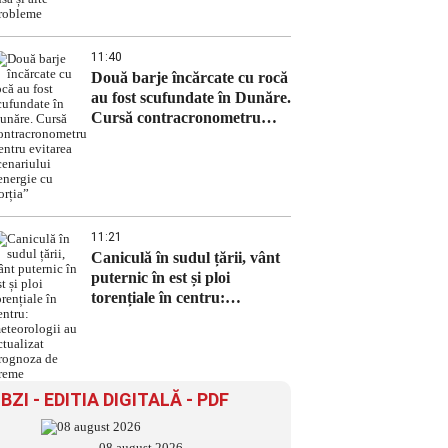
11:40
Două barje încărcate cu rocă
au fost scufundate în Dunăre.
Cursă contracronometru
pentru evitarea scenariului
„energie cu porția”
11:21
Caniculă în sudul țării, vânt
puternic în est și ploi
torențiale în centru:
meteorologii au actualizat
prognoza de vreme
BZI - EDITIA DIGITALĂ - PDF
08 august 2026