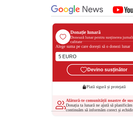
Donație lunară
Donează lunar pentru susținerea jurnal
calitate
Alege suma pe care dorești să o donezi lunar
Devino susținător
Plată sigură și protejată
Alătură-te comunității noastre de sus
Donația ta lunară ne ajută să planificăm 
continuăm să informăm corect și echidis