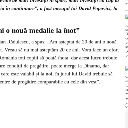
voie de mari investiții în sport, mari investiții cu cap la
a în continuare”, a fost mesajul lui David Popovici, la
i o nouă medalie la înot”
rian Rădulescu, a spus: „Am așteptat de 20 de ani o nouă
nit. Vreau să nu mai așteptăm 20 de ani. Vom face un efort
omânia toți copiii să poată înota, dar acest lucru trebuie
are condiții de pregătire, poate merge la Dinamo, dar
care este valabil și la noi, în jurul lui David trebuie să
ntre de pregătire comparabile cu cele din vest”.