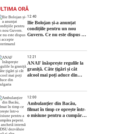
ULTIMA ORĂ
12:40
Ilie Bolojan și-a anunțat
condițiile pentru un nou
Guvern. Ce nu este dispus să
accepte interimarul
12:21
ANAF înăsprește regulile la
graniță. Câte țigări și cât
alcool mai poți aduce din
Bulgaria
12:00
Ambulanțier din Bacău,
filmat în timp ce oprește într-
o misiune pentru a cumpăra
pepeni. O anchetă internă a
DSU dezvăluie însă și alte
probleme