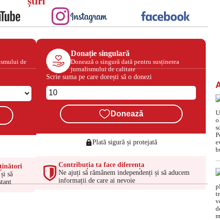
știri
Donație singulară
ismului de
Donează o singură dată pentru susținerea
jurnalismului de calitate
Scrie suma pe care dorești să o donezi
Donează
Plată sigură și protejată
Contribuția ta face diferența
ținători
Ne ajuți să rămânem independenți și să aducem
și să
informații de care ai nevoie
tant