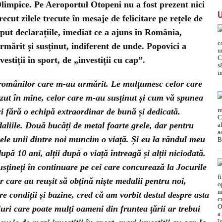
Olimpice. Pe Aeroportul Otopeni nu a fost prezent nici
recut zilele trecute în mesaje de felicitare pe rețele de
eput declarațiile, imediat ce a ajuns în România,
rmărit și susținut, indiferent de unde. Popovici a
estiții în sport, de „investiții cu cap”.
omânilor care m-au urmărit. Le mulțumesc celor care
ezut în mine, celor care m-au susținut și cum vă spunea
i fără o echipă extraordinar de bună și dedicată.
aliile. Două bucăți de metal foarte grele, dar pentru
rele unii dintre noi muncim o viață. Și eu la rândul meu
pă 10 ani, alții după o viață întreagă și alții niciodată.
usțineți în continuare pe cei care concurează la Jocurile
lor care au reușit să obțină niște medalii pentru noi,
 condiții și bazine, cred că am vorbit destul despre asta
iuri care poate mulți oameni din fruntea țării ar trebui