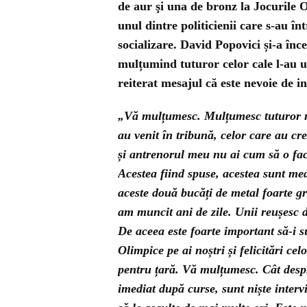
de aur şi una de bronz la Jocurile 
unul dintre politicienii care s-au înt
socializare. David Popovici și-a înc
mulțumind tuturor celor cale l-au u
reiterat mesajul că este nevoie de inv
„Vă mulțumesc. Mulțumesc tuturor r
au venit în tribună, celor care au cr
și antrenorul meu nu ai cum să o fac
Acestea fiind spuse, acestea sunt med
aceste două bucăți de metal foarte g
am muncit ani de zile. Unii reușesc du
De aceea este foarte important să-i s
Olimpice pe ai noștri și felicitări ce
pentru țară. Vă mulțumesc. Cât despre
imediat după curse, sunt niște interv