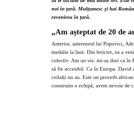
să le asculte de mai multe ori. Este ne
noi în țară. Mulțumesc și hai Români
revenirea în țară.
„Am așteptat de 20 de an
Anterior, antrenorul lui Popovici, Ad
medalie la înot. Din fericire, ea a ve
colectiv. Am un vis: mi-aș dori ca în R
să fie accesibil. Ca în Europa. David 
ceilalți nu au. Este un proverb african 
construim o echipă, avem nevoie de ce