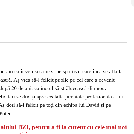
răm că îi veți susține și pe sportivii care încă se află la
astră. Aș vrea să-l felicit public pe cel care a devenit
după 20 de ani, ca înotul să strălucească din nou.
licitări se duc și spre cealaltă jumătate profesională a lui
 dori să-i felicit pe toți din echipa lui David și pe
Potec.
alului BZI, pentru a fi la curent cu cele mai noi