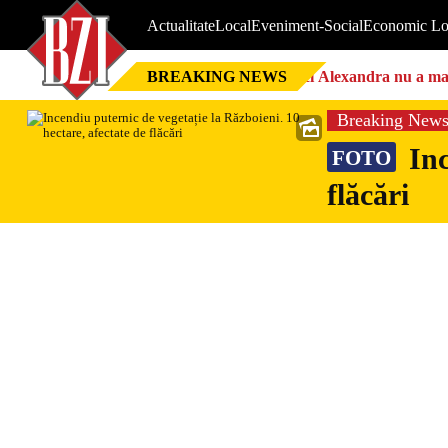
Actualitate
Local
Eveniment-Social
Economic Lo
BREAKING NEWS
Nici Alexandra nu a mai 
Breaking New
Inc
FOTO
flăcări