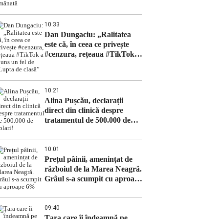
10:33
Dan Dungaciu: „Ralitatea
este că, în ceea ce privește
#cenzura, rețeaua #TikTok a
ajuns un fel de „Lupta de
clasă”
10:21
Alina Pușcău, declarații
direct din clinică despre
tratamentul de 500.000 de
dolari!
10:01
Prețul pâinii, amenințat de
războiul de la Marea Neagră.
Grâul s-a scumpit cu aproape
6%
09:40
Țara care îi îndeamnă pe