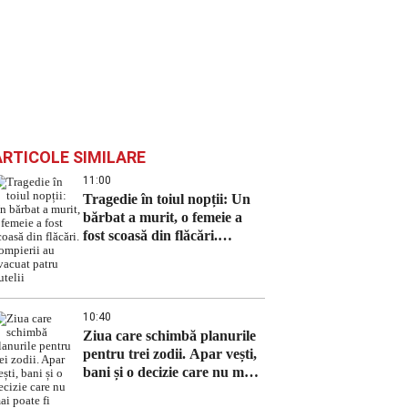
ARTICOLE SIMILARE
11:00
Tragedie în toiul nopții: Un
bărbat a murit, o femeie a
fost scoasă din flăcări.
Pompierii au evacuat patru
butelii
10:40
Ziua care schimbă planurile
pentru trei zodii. Apar vești,
bani și o decizie care nu mai
poate fi amânată