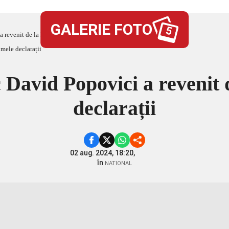
GALERIE FOTO
5
evenit de la Paris. Primele declarații
David Popovici a revenit d
declarații
02 aug. 2024, 18:20,
în
NATIONAL