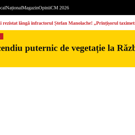
cal
Național
Magazin
Opinii
CM 2026
rezistat lângă infractorul Ștefan Manolache! „Prințișorul taximetri
s
endiu puternic de vegetație la Războ