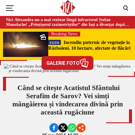
Nici Alexandra nu a mai rezistat lângă infractorul Ștefan
Manolache! „Prințișorul taximetriștilor” din Iași a divorţat după
doi ani de căsnicie
Breaking News
Incendiu puternic de vegetație la
FOTO
Războieni. 10 hectare, afectate de flăcări
GALERIE FOTO
5
Când se citește Acatistul Sfântului
Serafim de Sarov? Vei simți
mângâierea și vindecarea divină prin
această rugăciune