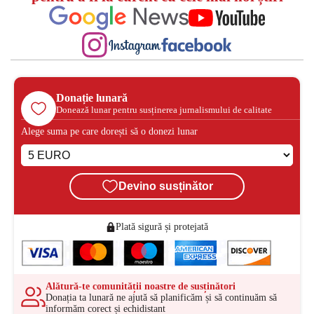
Donație lunară
Donează lunar pentru susținerea jurnalismului de calitate
Alege suma pe care dorești să o donezi lunar
Devino susținător
Plată sigură și protejată
Alătură-te comunității noastre de susținători
Donația ta lunară ne ajută să planificăm și să continuăm să
informăm corect și echidistant