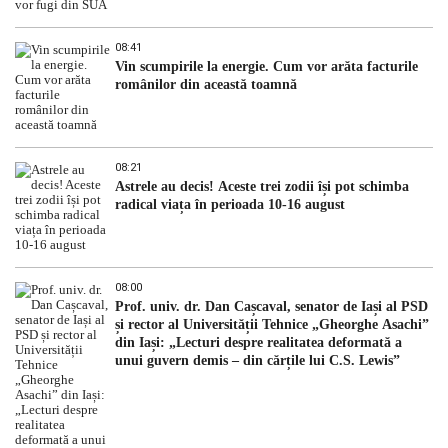
08:41
Vin scumpirile la energie. Cum vor arăta facturile
românilor din această toamnă
08:21
Astrele au decis! Aceste trei zodii își pot schimba
radical viața în perioada 10-16 august
08:00
Prof. univ. dr. Dan Cașcaval, senator de Iași al PSD
și rector al Universității Tehnice „Gheorghe Asachi”
din Iași: „Lecturi despre realitatea deformată a
unui guvern demis – din cărțile lui C.S. Lewis”