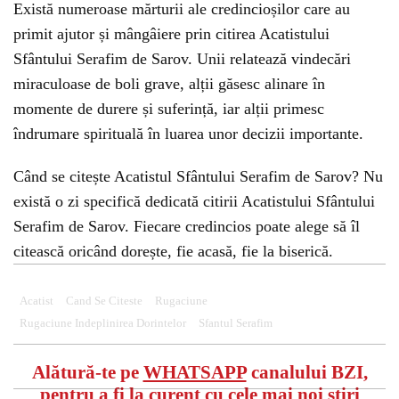
Există numeroase mărturii ale credincioșilor care au
primit ajutor și mângâiere prin citirea Acatistului
Sfântului Serafim de Sarov. Unii relatează vindecări
miraculoase de boli grave, alții găsesc alinare în
momente de durere și suferință, iar alții primesc
îndrumare spirituală în luarea unor decizii importante.
Când se citește Acatistul Sfântului Serafim de Sarov? Nu
există o zi specifică dedicată citirii Acatistului Sfântului
Serafim de Sarov. Fiecare credincios poate alege să îl
citească oricând dorește, fie acasă, fie la biserică.
Acatist
Cand Se Citeste
Rugaciune
Rugaciune Indeplinirea Dorintelor
Sfantul Serafim
Alătură-te pe
WHATSAPP
canalului BZI,
pentru a fi la curent cu cele mai noi știri