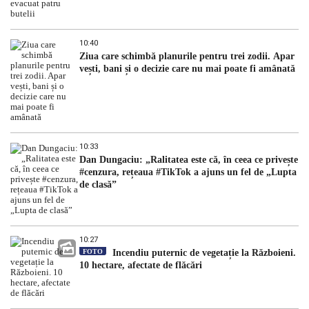
10:40
Ziua care schimbă planurile pentru trei zodii. Apar
vești, bani și o decizie care nu mai poate fi amânată
10:33
Dan Dungaciu: „Ralitatea este că, în ceea ce privește
#cenzura, rețeaua #TikTok a ajuns un fel de „Lupta
de clasă”
10:27
FOTO
Incendiu puternic de vegetație la Războieni.
10 hectare, afectate de flăcări