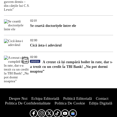
02:01
Se ceartă doctorițele între ele
02:00
Cică ăsta-i adevărul
02:00
FOTO
A crezut că își cumpără boiler în rate, dar s-
a trezit cu un credit la TBI Bank! „Nu pot dormi
noaptea”
Despre Noi
Echipa Editorială
Politică Editorială
Contact
Politica De Confidentialitate
Politica De Cookie
Ediția Digitală