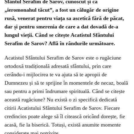
Sfântul Serafim de Sarov, cunoscut și ca
„ieromonahul tăcut”, a fost un călugăr de origine
rusă, venerat pentru viața sa ascetică fără de păcat,
dar și pentru smerenia de care a dat dovadă de-a
lungul vieții. Când se citește Acatistul Sfântului
Serafim de Sarov? Află în rândurile următoare.
Acatistul Sfântului Serafim de Sarov este o rugăciune
ortodoxă tradițională adresată sfântului, prin care
cerându-i mijlocirea te va ajuta să te apropii de
Dumnezeu și să te sprijine în momentele de necaz, boală
sau pentru a primi îndrumare spirituală. Când se citește
această rugăciune? Nu există o zi specifică dedicată
citirii Acatistului Sfântului Serafim de Sarov. Fiecare
credincios poate alege să îl citească oricând dorește, fie
acasă, fie la biserică. Totuși, există anumite momente
considerate mai potrivite.