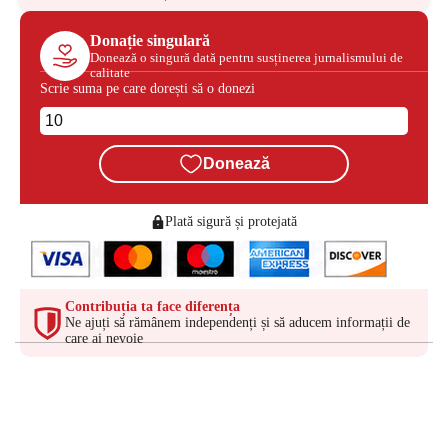
Donație singulară
Donează o singură dată pentru susținerea jurnalismului de
calitate
Scrie suma pe care dorești să o donezi
Donează
Plată sigură și protejată
Contribuția ta face diferența
Ne ajuți să rămânem independenți și să aducem informații de
care ai nevoie