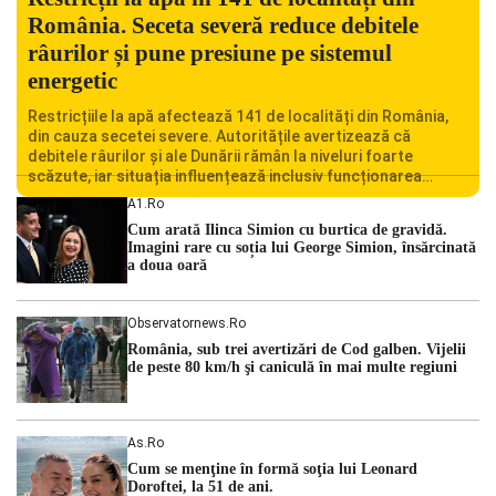
România. Seceta severă reduce debitele
râurilor și pune presiune pe sistemul
energetic
Restricțiile la apă afectează 141 de localități din România,
din cauza secetei severe. Autoritățile avertizează că
debitele râurilor și ale Dunării rămân la niveluri foarte
scăzute, iar situația influențează inclusiv funcționarea
Centralei Nucleare de la Cernavodă. România se confruntă
A1.ro
cu una dintre cele mai dificile perioade din punct de vedere
Cum arată Ilinca Simion cu burtica de gravidă.
hidrologic din ultimii ani. Lipsa […]
Imagini rare cu soția lui George Simion, însărcinată
a doua oară
Observatornews.ro
România, sub trei avertizări de Cod galben. Vijelii
de peste 80 km/h şi caniculă în mai multe regiuni
As.ro
Cum se menţine în formă soţia lui Leonard
Doroftei, la 51 de ani.