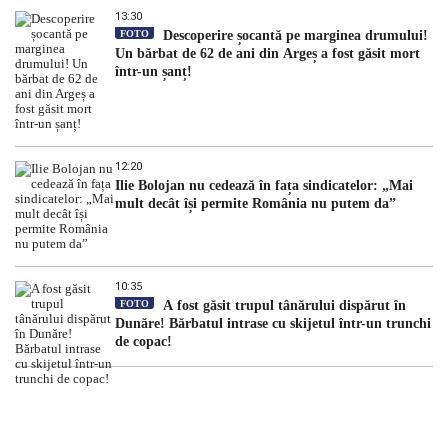
13:30
FOTO
Descoperire șocantă pe marginea drumului!
Un bărbat de 62 de ani din Argeș a fost găsit mort
într-un șanț!
12:20
Ilie Bolojan nu cedează în fața sindicatelor: „Mai
mult decât își permite România nu putem da”
10:35
FOTO
A fost găsit trupul tânărului dispărut în
Dunăre! Bărbatul intrase cu skijetul într-un trunchi
de copac!