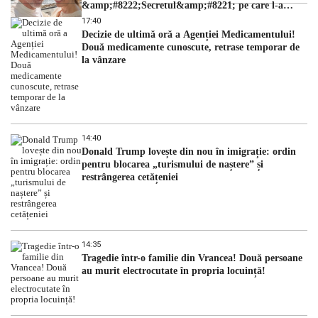
&amp;#8222;Secretul&amp;#8221; pe care l-a
dezvăluit
17:40
Decizie de ultimă oră a Agenției Medicamentului!
Două medicamente cunoscute, retrase temporar de
la vânzare
14:40
Donald Trump lovește din nou în imigrație: ordin
pentru blocarea „turismului de naștere” și
restrângerea cetățeniei
14:35
Tragedie într-o familie din Vrancea! Două persoane
au murit electrocutate în propria locuință!