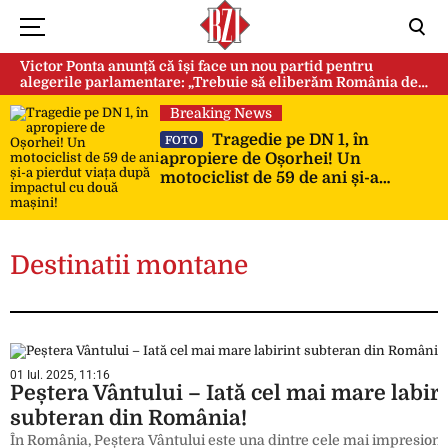
Victor Ponta anunță că își face un nou partid pentru
alegerile parlamentare: „Trebuie să eliberăm România de
această sectă globalistă”
Breaking News
Tragedie pe DN 1, în
FOTO
apropiere de Oșorhei! Un
motociclist de 59 de ani și-a
pierdut viața după impactul cu
două mașini!
Destinatii montane
01 Iul. 2025, 11:16
Peștera Vântului – Iată cel mai mare labir
subteran din România!
În România, Peștera Vântului este una dintre cele mai impresion