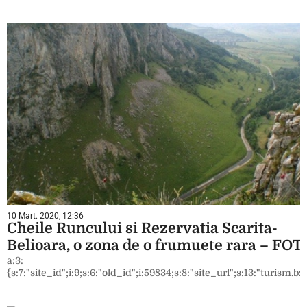
10 Mart. 2020, 12:36
Cheile Runcului si Rezervatia Scarita-
Belioara, o zona de o frumuete rara – FOT
a:3:
{s:7:"site_id";i:9;s:6:"old_id";i:59834;s:8:"site_url";s:13:"turism.bzi