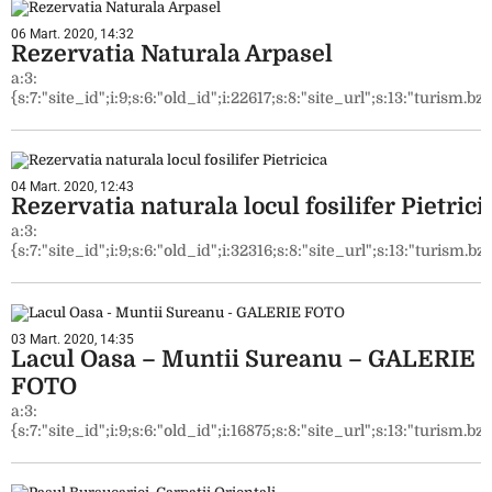
06 Mart. 2020, 14:32
Rezervatia Naturala Arpasel
a:3:
{s:7:"site_id";i:9;s:6:"old_id";i:22617;s:8:"site_url";s:13:"turism.bzi.
04 Mart. 2020, 12:43
Rezervatia naturala locul fosilifer Pietrici
a:3:
{s:7:"site_id";i:9;s:6:"old_id";i:32316;s:8:"site_url";s:13:"turism.bzi
03 Mart. 2020, 14:35
Lacul Oasa – Muntii Sureanu – GALERIE
FOTO
a:3:
{s:7:"site_id";i:9;s:6:"old_id";i:16875;s:8:"site_url";s:13:"turism.bzi.