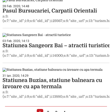
28 Feb. 2020, 14:48
Pasul Bursucariei, Carpatii Orientali
a:3:
{s:7:"site_id";i:9;s:6:"old_id";i:29367;s:8:"site_url";s:13:"turism.bzi
03 Feb. 2020, 14:13
Statiunea Sangeorz Bai – atractii turistice
a:3:
{s:7:"site_id";i:9;s:6:"old_id";i:14000;s:8:"site_url";s:13:"turism.bzi
31 Ian. 2020, 14:29
Statiunea Buzias, statiune balneara cu
izvoare cu apa termala
a:3:
{s:7:"site_id";i:9;s:6:"old_id";i:13880;s:8:"site_url";s:13:"turism.bzi