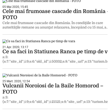
05 Mai 2020, 15:45
Cele mai frumoase cascade din România –
FOTO
Cele mai frumoase cascade din România. În condiţiile în care
autorităţile romane au anunţat relaxarea, începând cu 15 mai, a…
21 Apr. 2020, 13:17
Ce sa faci in Statiunea Ranca pe timp de v
a:3:
{s:7:"site_id";i:9;s:6:"old_id";i:50332;s:8:"site_url";s:13:"turism.bzi
25 Mart. 2020, 12:54
Vulcanii Noroiosi de la Baile Homorod –
FOTO
a:3:
{s:7:"site_id";i:9;s:6:"old_id";i:21521;s:8:"site_url";s:13:"turism.bzi.