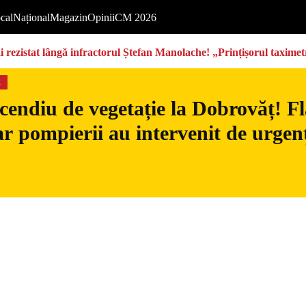
cal
Național
Magazin
Opinii
CM 2026
rezistat lângă infractorul Ștefan Manolache! „Prințișorul taximetri
s
cendiu de vegetație la Dobrovăț! Fl
iar pompierii au intervenit de urgen