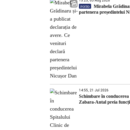
13:23, 05 Aug 2026
Mirabela Grădinaru
FOTO
partenera președintelui 
14:55, 21 Jul 2026
Schimbare în conducerea S
Zabara-Antal preia funcți