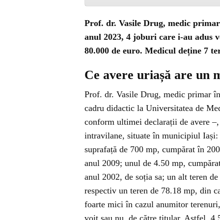
Prof. dr. Vasile Drug, medic primar 
anul 2023, 4 joburi care i-au adus v
80.000 de euro. Medicul deține 7 ter
Ce avere uriașă are un me
Prof. dr. Vasile Drug, medic primar în
cadru didactic la Universitatea de Me
conform ultimei declarații de avere –,
intravilane, situate în municipiul Iaș
suprafață de 700 mp, cumpărat în 2005
anul 2009; unul de 4.50 mp, cumpărat
anul 2002, de soția sa; un alt teren d
respectiv un teren de 78.18 mp, din c
foarte mici în cazul anumitor terenuri,
voit sau nu, de către titular. Astfel,