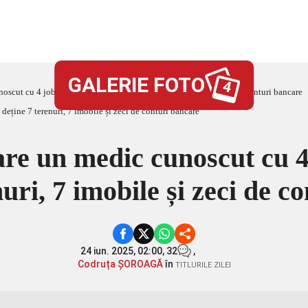
GALERIE FOTO
4
oscut cu 4 joburi. Doctorul deține 7 terenuri, 7 imobile și zeci de conturi bancare
are un medic cunoscut cu 4
nuri, 7 imobile și zeci de c
24 iun. 2025, 02:00,
32
,
Codruța ȘOROAGĂ
în
TITLURILE ZILEI