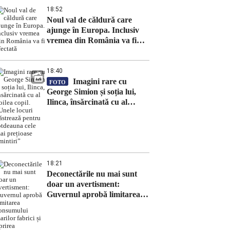
18:52
Noul val de căldură care
ajunge în Europa. Inclusiv
vremea din România va fi
afectată
18:40
Imagini rare cu
FOTO
George Simion și soția lui,
Ilinca, însărcinată cu al
doilea copil. „Unele locuri
păstrează pentru totdeauna
cele mai prețioase amintiri”
18:21
Deconectările nu mai sunt
doar un avertisment:
Guvernul aprobă limitarea
consumului marilor fabrici și
oprirea exporturilor