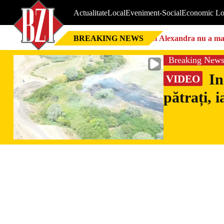
Actualitate
Local
Eveniment-Social
Economic Lo
BREAKING NEWS
Nici Alexandra nu a mai 
Breaking New
In
VIDEO
pătrați, 