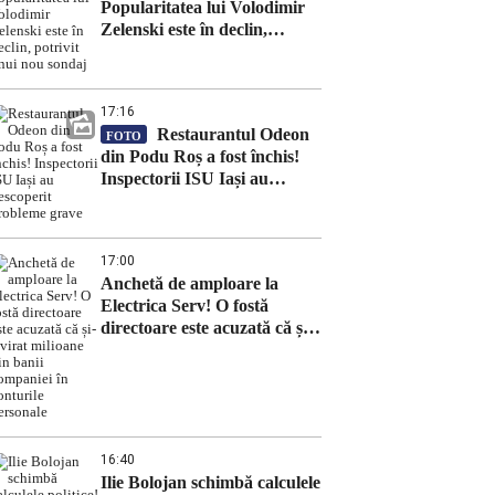
Popularitatea lui Volodimir
Zelenski este în declin,
potrivit unui nou sondaj
17:16
Restaurantul Odeon
FOTO
din Podu Roș a fost închis!
Inspectorii ISU Iași au
descoperit probleme grave
17:00
Anchetă de amploare la
Electrica Serv! O fostă
directoare este acuzată că și-a
virat milioane din banii
companiei în conturile
personale
16:40
Ilie Bolojan schimbă calculele