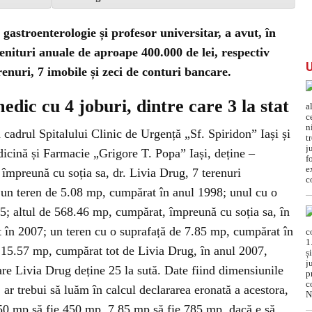
gastroenterologie și profesor universitar, a avut, în
enituri anuale de aproape 400.000 de lei, respectiv
enuri, 7 imobile și zeci de conturi bancare.
dic cu 4 joburi, dintre care 3 la stat
 cadrul Spitalului Clinic de Urgență „Sf. Spiridon” Iași și
dicină și Farmacie „Grigore T. Popa” Iași, deține –
 împreună cu soția sa, dr. Livia Drug, 7 terenuri
i: un teren de 5.08 mp, cumpărat în anul 1998; unul cu o
; altul de 568.46 mp, cumpărat, împreună cu soția sa, în
 în 2007; un teren cu o suprafață de 7.85 mp, cumpărat în
e 15.57 mp, cumpărat tot de Livia Drug, în anul 2007,
are Livia Drug deține 25 la sută. Date fiind dimensiunile
 ar trebui să luăm în calcul declararea eronată a acestora,
 4.50 mp să fie 450 mp, 7.85 mp să fie 785 mp, dacă e să