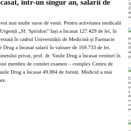
asat, într-un singur an, salarii de
avut mai multe surse de venit. Pentru activitatea medicală
 Urgență „Sf. Spiridon” Iași a încasat 127.429 de lei, în
prestată în cadrul Universității de Medicină și Farmacie
e Drug a încasat salarii în valoare de 169.733 de lei.
inetului privat, prof. dr. Vasile Drug a încasat venituri în
a fost membru de comitet examen – complex Centru de
asile Drug a încasat 49.884 de forinți. Medicul a mai
are.