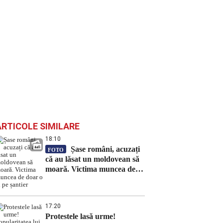
ARTICOLE SIMILARE
18:10
Șase români, acuzați
FOTO
că au lăsat un moldovean să
moară. Victima muncea de
doar o zi pe șantier
17:20
Protestele lasă urme!