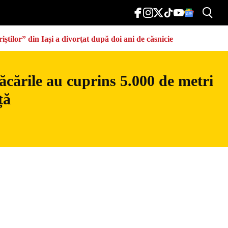
știlor” din Iași a divorţat după doi ani de căsnicie
ăcările au cuprins 5.000 de metri
ță