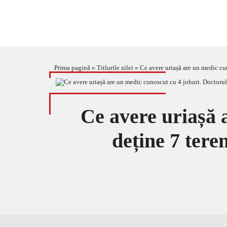
Prima pagină
»
Titlurile zilei
»
Ce avere uriașă are un medic cun
Ce avere uriașă 
deține 7 tere