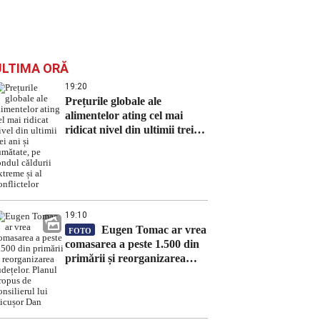
ULTIMA ORĂ
19:20
Prețurile globale ale
alimentelor ating cel mai
ridicat nivel din ultimii trei
ani și jumătate, pe fondul
căldurii extreme și al
conflictelor
19:10
Eugen Tomac ar vrea
FOTO
comasarea a peste 1.500 din
primării și reorganizarea
județelor. Planul propus de
consilierul lui Nicușor Dan