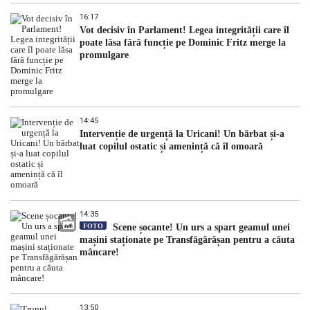
16:17
Vot decisiv în Parlament! Legea integrității care îl
poate lăsa fără funcție pe Dominic Fritz merge la
promulgare
14:45
Intervenție de urgență la Uricani! Un bărbat și-a
luat copilul ostatic și amenință că îl omoară
14:35
FOTO
Scene șocante! Un urs a spart geamul unei
mașini staționate pe Transfăgărășan pentru a căuta
mâncare!
13:50