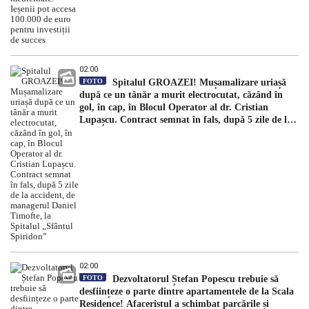
02:00
FOTO
Spitalul GROAZEI! Mușamalizare uriașă
după ce un tânăr a murit electrocutat, căzând în
gol, în cap, în Blocul Operator al dr. Cristian
Lupașcu. Contract semnat în fals, după 5 zile de la
accident, de managerul Daniel Timofte, la Spitalul
„Sfântul Spiridon”
02:00
FOTO
Dezvoltatorul Ștefan Popescu trebuie să
desființeze o parte dintre apartamentele de la Scala
Residence! Afaceristul a schimbat parcările și