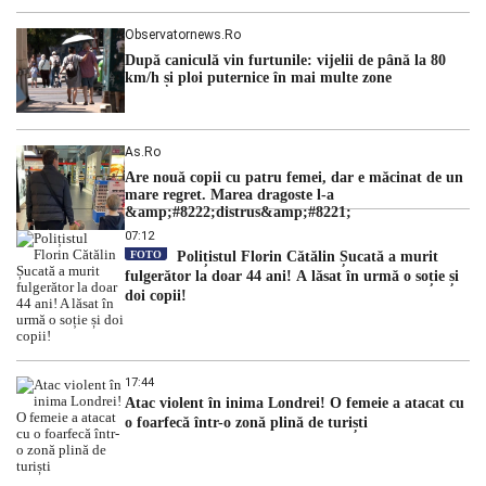
Observatornews.ro
După caniculă vin furtunile: vijelii de până la 80
km/h și ploi puternice în mai multe zone
As.ro
Are nouă copii cu patru femei, dar e măcinat de un
mare regret. Marea dragoste l-a
&amp;#8222;distrus&amp;#8221;
07:12
FOTO
Polițistul Florin Cătălin Șucată a murit
fulgerător la doar 44 ani! A lăsat în urmă o soție și
doi copii!
17:44
Atac violent în inima Londrei! O femeie a atacat cu
o foarfecă într-o zonă plină de turiști