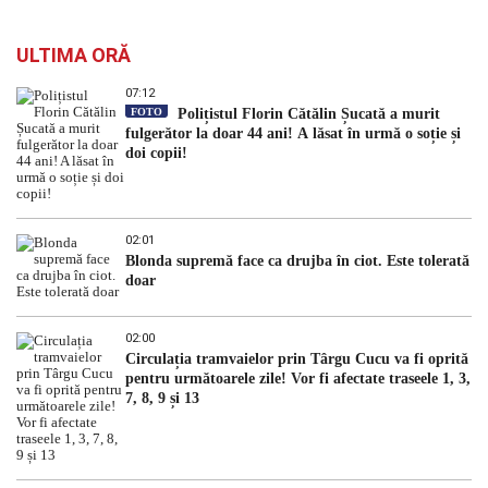
ULTIMA ORĂ
07:12
FOTO
Polițistul Florin Cătălin Șucată a murit
fulgerător la doar 44 ani! A lăsat în urmă o soție și
doi copii!
02:01
Blonda supremă face ca drujba în ciot. Este tolerată
doar
02:00
Circulația tramvaielor prin Târgu Cucu va fi oprită
pentru următoarele zile! Vor fi afectate traseele 1, 3,
7, 8, 9 și 13