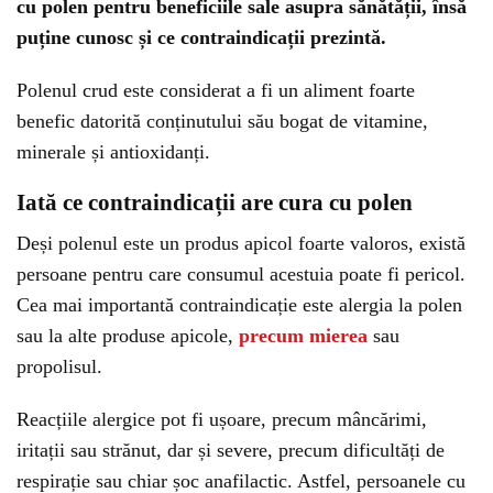
cu polen pentru beneficiile sale asupra sănătății, însă
puține cunosc și ce contraindicații prezintă.
Polenul crud este considerat a fi un aliment foarte
benefic datorită conținutului său bogat de vitamine,
minerale și antioxidanți.
Iată ce contraindicații are cura cu polen
Deși polenul este un produs apicol foarte valoros, există
persoane pentru care consumul acestuia poate fi pericol.
Cea mai importantă contraindicație este alergia la polen
sau la alte produse apicole,
precum mierea
sau
propolisul.
Reacțiile alergice pot fi ușoare, precum mâncărimi,
iritații sau strănut, dar și severe, precum dificultăți de
respirație sau chiar șoc anafilactic. Astfel, persoanele cu