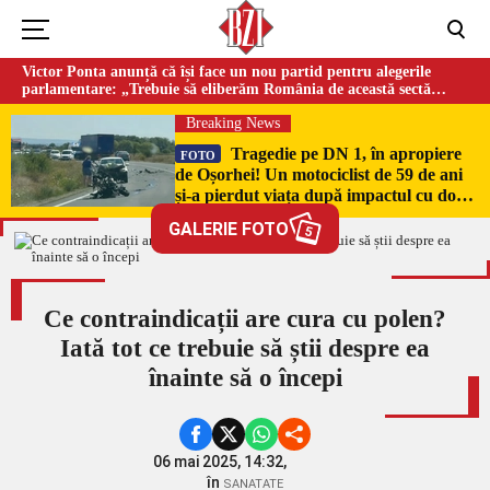
Victor Ponta anunță că își face un nou partid pentru alegerile
parlamentare: „Trebuie să eliberăm România de această sectă
globalistă”
Breaking News
Tragedie pe DN 1, în apropiere
FOTO
de Oșorhei! Un motociclist de 59 de ani
și-a pierdut viața după impactul cu două
mașini!
GALERIE FOTO
5
Ce contraindicații are cura cu polen?
Iată tot ce trebuie să știi despre ea
înainte să o începi
06 mai 2025, 14:32,
în
SANATATE