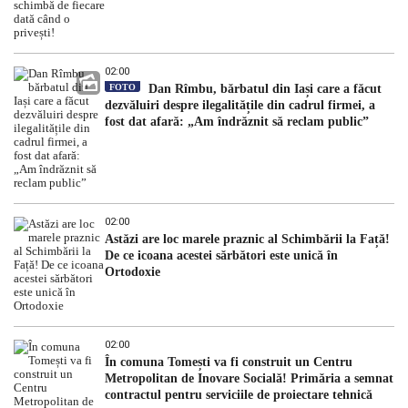
02:00
FOTO
Dan Rîmbu, bărbatul din Iași care a făcut
dezvăluiri despre ilegalitățile din cadrul firmei, a
fost dat afară: „Am îndrăznit să reclam public”
02:00
Astăzi are loc marele praznic al Schimbării la Față!
De ce icoana acestei sărbători este unică în
Ortodoxie
02:00
În comuna Tomești va fi construit un Centru
Metropolitan de Inovare Socială! Primăria a semnat
contractul pentru serviciile de proiectare tehnică