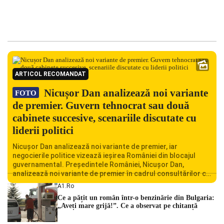
ARTICOL RECOMANDAT
Nicușor Dan analizează noi variante
FOTO
de premier. Guvern tehnocrat sau două
cabinete succesive, scenariile discutate cu
liderii politici
Nicușor Dan analizează noi variante de premier, iar
negocierile politice vizează ieșirea României din blocajul
guvernamental. Președintele României, Nicușor Dan,
analizează noi variante de premier în cadrul consultărilor cu
liderii politici. Ciprian Ciucu vorbește despre scenariul unui
A1.ro
guvern tehnocrat și despre posibilitatea a două cabinete
Ce a pățit un român într-o benzinărie din Bulgaria:
succesive. Nicușor Dan analizează noi variante de premier
„Aveți mare grijă!”. Ce a observat pe chitanță
România traversează […]