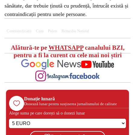
sănătate, dar trebuie ținută cu prudență, întrucât există și
contraindicații pentru unele persoane.
Contraindicatii
Cura
Polen
Remediu Natural
Alătură-te pe
WHATSAPP
canalului BZI,
pentru a fi la curent cu cele mai noi știri
Donație lunară
Donează lunar pentru susținerea jurnalismului de calitate
Alege suma pe care dorești să o donezi lunar