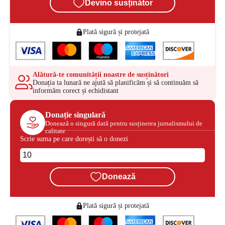
Devino susținător
Plată sigură și protejată
Alătură-te comunității noastre de susținători
Donația ta lunară ne ajută să planificăm și să continuăm să
informăm corect și echidistant
Donație singulară
Donează o singură dată pentru susținerea jurnalismului de
calitate
Scrie suma pe care dorești să o donezi
Donează
Plată sigură și protejată