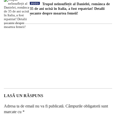
FOTO
Trupul neînsuflețit al Danielei, românca de
35 de ani ucisă în Italia, a fost repatriat! Detalii
șocante despre moartea femeii!
LASĂ UN RĂSPUNS
Adresa ta de email nu va fi publicată.
Câmpurile obligatorii sunt
marcate cu
*