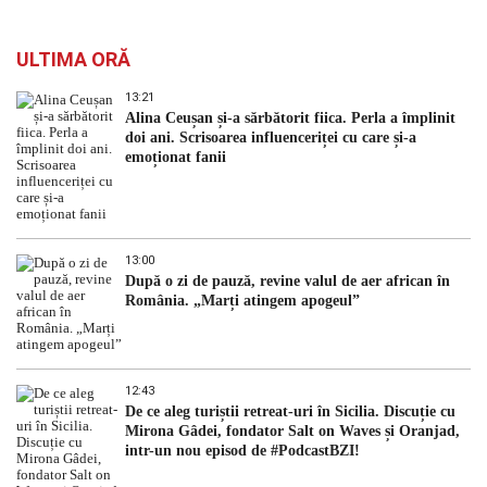
ULTIMA ORĂ
13:21
Alina Ceușan și-a sărbătorit fiica. Perla a împlinit
doi ani. Scrisoarea influenceriței cu care și-a
emoționat fanii
13:00
După o zi de pauză, revine valul de aer african în
România. „Marți atingem apogeul”
12:43
De ce aleg turiștii retreat-uri în Sicilia. Discuție cu
Mirona Gâdei, fondator Salt on Waves și Oranjad,
intr-un nou episod de #PodcastBZI!