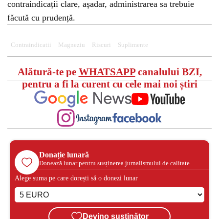
contraindicații clare, așadar, administrarea sa trebuie
făcută cu prudență.
Contraindicatii
Magneziu
Riscuri
Suplimente
Alătură-te pe
WHATSAPP
canalului BZI,
pentru a fi la curent cu cele mai noi știri
Donație lunară
Donează lunar pentru susținerea jurnalismului de calitate
Alege suma pe care dorești să o donezi lunar
Devino susținător