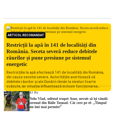
ARTICOL RECOMANDAT
Restricții la apă în 141 de localități din
România. Seceta severă reduce debitele
râurilor și pune presiune pe sistemul
energetic
Restricțiile la apă afectează 141 de localități din România,
din cauza secetei severe. Autoritățile avertizează că
debitele râurilor și ale Dunării rămân la niveluri foarte
scăzute, iar situația influențează inclusiv funcționarea
Centralei Nucleare de la Cernavodă. România se confruntă
A1.ro
cu una dintre cele mai dificile perioade din punct de vedere
Nelu Vlad, solistul trupei Azur, nevoit să își vândă
hidrologic din ultimii ani. Lipsa […]
terenul din Băile Tușnad. Cât cere pe el: „Timpul
nu îmi mai permite”