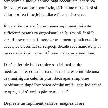
Simptomele includ somnolonță accentuată, scăderea
frecvenței cardiace, confuzie, slăbiciune musculară și
chiar oprirea funcției cardiace în cazuri severe.
În cazurile ușoare, întreruperea suplimentului este
suficientă pentru ca organismul să își revină, însă în
cazuri grave poate fi necesar tratament spitalicesc. De
aceea, este esențial să respecți dozele recomandate și să
nu consideri că mai mult înseamnă că este mai bine.
Dacă suferi de boli cronice sau iei mai multe
medicamente, consultarea unui medic este întotdeauna
cea mai sigură cale. În plus, dacă apar simptome
neobișnuite după începerea administrării, este indicat să
te oprești și să ceri o părere medicală.
Deși este un supliment valoros, magneziul are