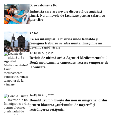
Observatornews.ro
Industria care are nevoie disperată de angajaţi
tineri. Nu ai nevoie de facultate pentru salarii cu
şase cifre
As.ro
Ce s-a întâmplat la biserica unde Ronaldo şi
Georgina trebuiau să aibă nunta. Imaginile au
devenit rapid virale
17:40, 07 Aug 2026
Decizie de ultimă oră a Agenției Medicamentului!
Două medicamente cunoscute, retrase temporar de
la vânzare
14:40, 07 Aug 2026
Donald Trump lovește din nou în imigrație: ordin
pentru blocarea „turismului de naștere” și
restrângerea cetățeniei