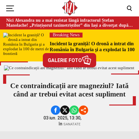
Nici Alexandra nu a mai rezistat lângă infractorul Ștefan
Manolache! „Prințișorul taximetriștilor” din Iași a divorţat după
doi ani de căsnicie
Breaking News
Incident la graniță! O dronă a intrat din
România în Bulgaria şi a explodat la 100
de metri de frontieră
GALERIE FOTO
5
Ce contraindicații are magneziul? Iată
când ar trebui evitat acest supliment
03 iun. 2025, 13:30,
în
SANATATE