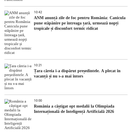
10:42
ANM anunță zile de foc pentru România: Canicula
pune stăpânire pe întreaga țară, urmează nopți
tropicale și disconfort termic ridicat
10:21
Țara căreia i-a dispărut președintele. A plecat în
vacanță și nu s-a mai întors
10:00
România a câștigat opt medalii la Olimpiada
Internațională de Inteligență Artificială 2026