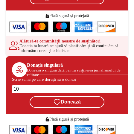
Plată sigură și protejată
Alătură-te comunității noastre de susținători
Donația ta lunară ne ajută să planificăm și să continuăm să
informăm corect și echidistant
Donație singulară
Donează o singură dată pentru susținerea jurnalismului de
calitate
Scrie suma pe care dorești să o donezi
Donează
Plată sigură și protejată