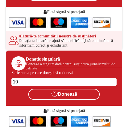
Plată sigură și protejată
Alătură-te comunității noastre de susținători
Donația ta lunară ne ajută să planificăm și să continuăm să
informăm corect și echidistant
Donație singulară
Donează o singură dată pentru susținerea jurnalismului de
calitate
Scrie suma pe care dorești să o donezi
Donează
Plată sigură și protejată