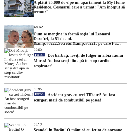
A plătit 75.000 de € pe un apartament la My Home
Residence. Coşmarul care a urmat: "Am început să
tremur"
As.ro
Cum se menţine în formă soţia lui Leonard
Doroftei, la 51 de ani.
&amp;#8222;Secretul&amp;#8221; pe care l-a
dezvăluit
09:50
FOTO
Doi bărbați, loviți de fulger în albia râului
Mureș! Au fost scoși din apă în stop cardio-
respirator!
08:35
FOTO
Accident grav cu trei TIR-uri! Au fost
scurgeri mari de combustibil pe șosea!
08:13
Scandal în Bacău! O mămică cu fetița de aproape