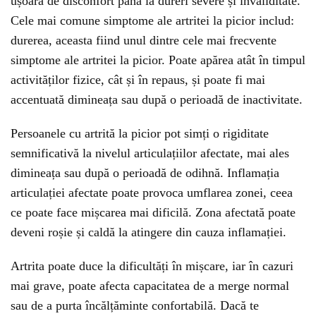
ușoară de disconfort până la dureri severe și invaliditate.
Cele mai comune simptome ale artritei la picior includ:
durerea, aceasta fiind unul dintre cele mai frecvente
simptome ale artritei la picior. Poate apărea atât în timpul
activităților fizice, cât și în repaus, și poate fi mai
accentuată dimineața sau după o perioadă de inactivitate.
Persoanele cu artrită la picior pot simți o rigiditate
semnificativă la nivelul articulațiilor afectate, mai ales
dimineața sau după o perioadă de odihnă. Inflamația
articulației afectate poate provoca umflarea zonei, ceea
ce poate face mișcarea mai dificilă. Zona afectată poate
deveni roșie și caldă la atingere din cauza inflamației.
Artrita poate duce la dificultăți în mișcare, iar în cazuri
mai grave, poate afecta capacitatea de a merge normal
sau de a purta încălțăminte confortabilă. Dacă te