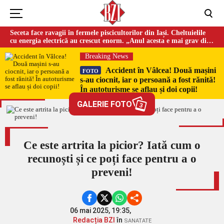
Seceta face ravagii în fermele piscicultorilor din Iași. Cheltuielile
cu energia electrică au crescut enorm. „Anul acesta e mai grav din
cauza temperaturilor foarte mari”
Breaking News
Accident în Vâlcea! Două mașini
FOTO
s-au ciocnit, iar o persoană a fost rănită!
În autoturisme se aflau și doi copii!
GALERIE FOTO
3
Ce este artrita la picior? Iată cum o
recunoști și ce poți face pentru a o
preveni!
06 mai 2025, 19:35,
Redacția BZI
în
SANATATE