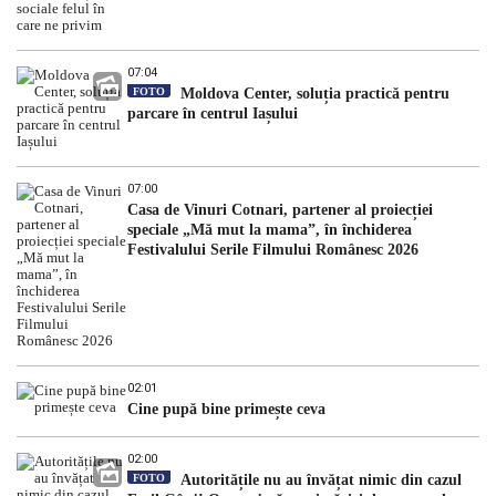
07:04
FOTO
Moldova Center, soluția practică pentru
parcare în centrul Iașului
07:00
Casa de Vinuri Cotnari, partener al proiecției
speciale „Mă mut la mama”, în închiderea
Festivalului Serile Filmului Românesc 2026
02:01
Cine pupă bine primește ceva
02:00
FOTO
Autoritățile nu au învățat nimic din cazul