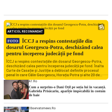
ARTICOL RECOMANDAT
ÎCCJ a respins contestațiile din
FOTO
dosarul Georgescu-Potra, deschizând calea
pentru începerea judecății pe fond
ÎCCJ a respins contestațiile din dosarul Georgescu-Potra,
deschizând calea pentru începerea judecății pe fond. Înalta
Curte de Casație și Justiție a deblocat definitiv procesul
penal în care Călin Georgescu, Horațiu Potra și alte 20 de
persoane sunt acuzați de acțiuni îndreptate împotriva
A1.ro
ordinii constituționale. În ședința din camera preliminară,
Cum a surprins-o Dani Oțil pe soția lui în vacanță.
judecătorii de la instanța supremă au […]
Gabriela Prisăcariu, apariție impecabilă în costum
de baie
Observatornews.ro