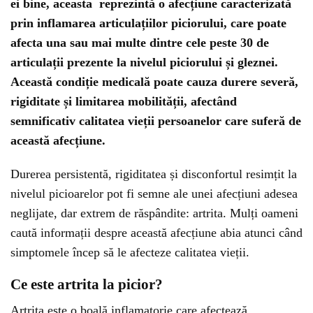
ei bine, aceasta reprezintă o afecțiune caracterizată
prin inflamarea articulațiilor piciorului, care poate
afecta una sau mai multe dintre cele peste 30 de
articulații prezente la nivelul piciorului și gleznei.
Această condiție medicală poate cauza durere severă,
rigiditate și limitarea mobilității, afectând
semnificativ calitatea vieții persoanelor care suferă de
această afecțiune.
Durerea persistentă, rigiditatea și disconfortul resimțit la
nivelul picioarelor pot fi semne ale unei afecțiuni adesea
neglijate, dar extrem de răspândite: artrita. Mulți oameni
caută informații despre această afecțiune abia atunci când
simptomele încep să le afecteze calitatea vieții.
Ce este artrita la picior?
Artrita este o boală inflamatorie care afectează