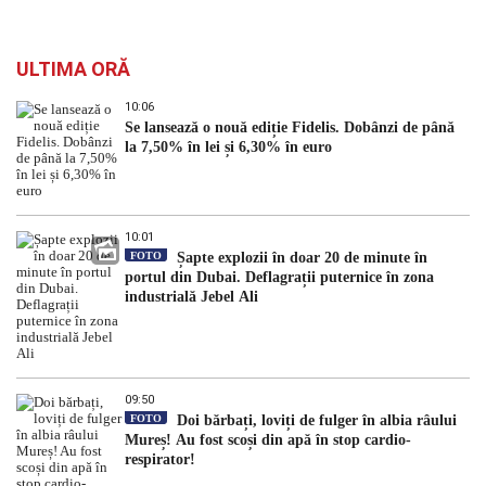
ULTIMA ORĂ
10:06
Se lansează o nouă ediție Fidelis. Dobânzi de până
la 7,50% în lei și 6,30% în euro
10:01
FOTO
Șapte explozii în doar 20 de minute în
portul din Dubai. Deflagrații puternice în zona
industrială Jebel Ali
09:50
FOTO
Doi bărbați, loviți de fulger în albia râului
Mureș! Au fost scoși din apă în stop cardio-
respirator!