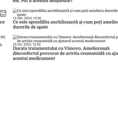
ele. Pot fi acestea moștenite?
12 Dec. 2024, 10:56
ice
Ce este spondilita anchilozantă și cum poți amelio
durerile de spate
n
25 Oct. 2023, 12:50
Durata tratamentului cu Vimovo. Ameliorează
disconfortul provocat de artrita reumatoidă cu aju
acestui medicament