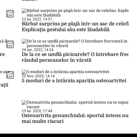
23 Iul. 2022, 14:51
Bărbat surprins pe plajă într-un sac de celofan.
Explicaţia gestului său este lăudabilă
24 Ian. 2022, 14:24
are
De la ce se umflă picioarele? O întrebare frecve
rândul persoanelor în vârstă
22 Nov. 2020, 14:14
5 moduri de a întârzia apariția osteoartritei
ații
25 Iul. 2020, 17:44
Osteoartrita genunchiului: sportul intens nu te
mai multe riscuri