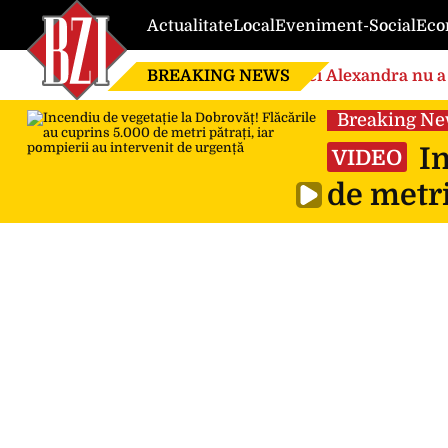
Actualitate
Local
Eveniment-Social
Eco
BREAKING NEWS
Nici Alexandra nu a 
de căsnicie
Breaking N
In
VIDEO
de metri