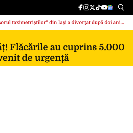
rul taximetriștilor” din Iași a divorţat după doi ani
ț! Flăcările au cuprins 5.000
rvenit de urgență