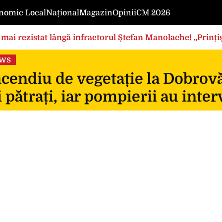
nomic Local
Național
Magazin
Opinii
CM 2026
mai rezistat lângă infractorul Ștefan Manolache! „Prințișo
ews
cendiu de vegetație la Dobrovă
 pătrați, iar pompierii au inte