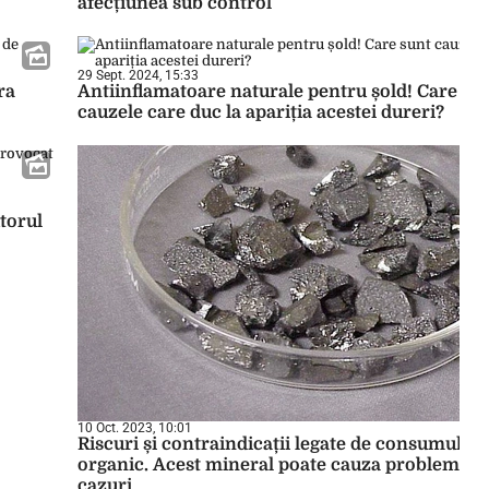
afecțiunea sub control
29 Sept. 2024, 15:33
ra
Antiinflamatoare naturale pentru șold! Care su
cauzele care duc la apariția acestei dureri?
torul
10 Oct. 2023, 10:01
Riscuri și contraindicații legate de consumul de
organic. Acest mineral poate cauza probleme î
cazuri