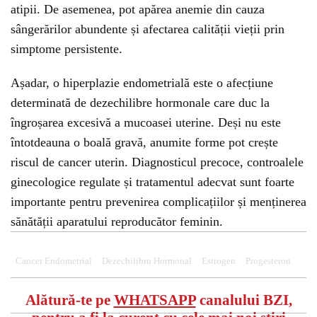
atipii. De asemenea, pot apărea anemie din cauza
sângerărilor abundente și afectarea calității vieții prin
simptome persistente.
Așadar, o hiperplazie endometrială este o afecțiune
determinată de dezechilibre hormonale care duc la
îngroșarea excesivă a mucoasei uterine. Deși nu este
întotdeauna o boală gravă, anumite forme pot crește
riscul de cancer uterin. Diagnosticul precoce, controalele
ginecologice regulate și tratamentul adecvat sunt foarte
importante pentru prevenirea complicațiilor și menținerea
sănătății aparatului reproducător feminin.
Cancer Endometrial
Dezechilibru Hormonal
Estrogen
Progesteron
Alătură-te pe
WHATSAPP
canalului BZI,