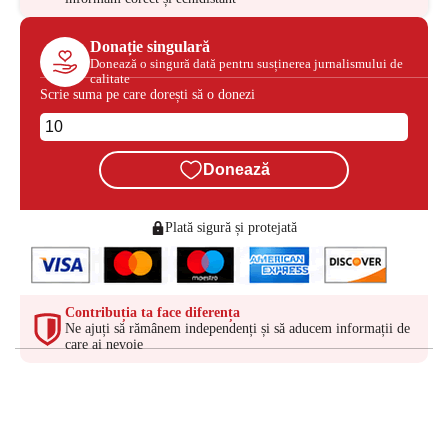
Donație singulară
Donează o singură dată pentru susținerea jurnalismului de
calitate
Scrie suma pe care dorești să o donezi
Donează
Plată sigură și protejată
Contribuția ta face diferența
Ne ajuți să rămânem independenți și să aducem informații de
care ai nevoie