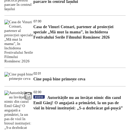
parcare în centrul Iașului
07:00
Casa de Vinuri Cotnari, partener al proiecției
speciale „Mă mut la mama”, în închiderea
Festivalului Serile Filmului Românesc 2026
02:01
Cine pupă bine primește ceva
02:00
FOTO
Autoritățile nu au învățat nimic din cazul
Emil Gânj! O angajată a primăriei, la un pas de
viol în biroul instituției: „S-a dezbrăcat gol-pușcă”