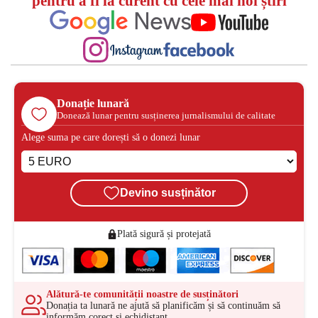
pentru a fi la curent cu cele mai noi știri
Donație lunară
Donează lunar pentru susținerea jurnalismului de calitate
Alege suma pe care dorești să o donezi lunar
Devino susținător
Plată sigură și protejată
Alătură-te comunității noastre de susținători
Donația ta lunară ne ajută să planificăm și să continuăm să
informăm corect și echidistant