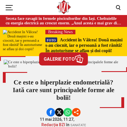
Seceta face ravagii în fermele piscicultorilor din Iași. Cheltuielile
cu energia electrică au crescut enorm. „Anul acesta e mai grav din
cauza temperaturilor foarte mari”
Breaking News
Accident în Vâlcea! Două mașini
FOTO
s-au ciocnit, iar o persoană a fost rănită!
În autoturisme se aflau și doi copii!
GALERIE FOTO
5
Ce este o hiperplazie endometrială?
Iată care sunt principalele forme ale
bolii!
11 mai 2026, 11:27,
Redacția BZI
în
SANATATE