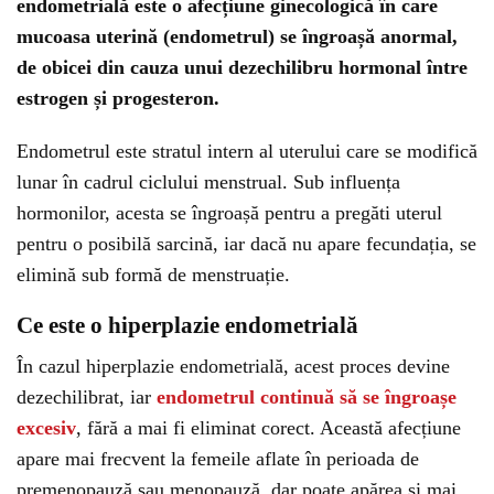
endometrială este o afecțiune ginecologică în care
mucoasa uterină (endometrul) se îngroașă anormal,
de obicei din cauza unui dezechilibru hormonal între
estrogen și progesteron.
Endometrul este stratul intern al uterului care se modifică
lunar în cadrul ciclului menstrual. Sub influența
hormonilor, acesta se îngroașă pentru a pregăti uterul
pentru o posibilă sarcină, iar dacă nu apare fecundația, se
elimină sub formă de menstruație.
Ce este o hiperplazie endometrială
În cazul hiperplazie endometrială, acest proces devine
dezechilibrat, iar
endometrul continuă să se îngroașe
excesiv
, fără a mai fi eliminat corect. Această afecțiune
apare mai frecvent la femeile aflate în perioada de
premenopauză sau menopauză, dar poate apărea și mai