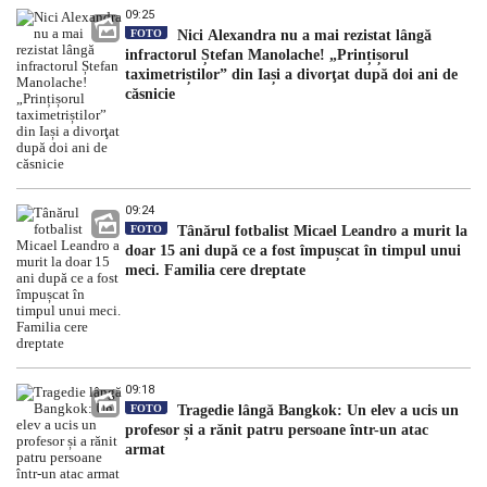
09:25
FOTO
Nici Alexandra nu a mai rezistat lângă
infractorul Ștefan Manolache! „Prințișorul
taximetriștilor” din Iași a divorţat după doi ani de
căsnicie
09:24
FOTO
Tânărul fotbalist Micael Leandro a murit la
doar 15 ani după ce a fost împușcat în timpul unui
meci. Familia cere dreptate
09:18
FOTO
Tragedie lângă Bangkok: Un elev a ucis un
profesor și a rănit patru persoane într-un atac
armat