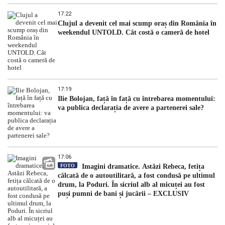
17:22
Clujul a devenit cel mai scump oraș din România în
weekendul UNTOLD. Cât costă o cameră de hotel
17:19
Ilie Bolojan, față în față cu întrebarea momentului:
va publica declarația de avere a partenerei sale?
17:06
FOTO
Imagini dramatice. Astăzi Rebeca, fetița
călcată de o autoutilitară, a fost condusă pe ultimul
drum, la Poduri. În sicriul alb al micuței au fost
puși pumni de bani și jucării – EXCLUSIV