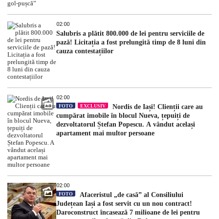
02:00
Salubris a plătit 800.000 de lei pentru serviciile de
pază! Licitația a fost prelungită timp de 8 luni din
cauza contestațiilor
02:00
FOTO
EXCLUSIV
Nordis de Iași! Clienții care au
cumpărat imobile în blocul Nueva, țepuiți de
dezvoltatorul Ștefan Popescu. A vândut același
apartament mai multor persoane
02:00
FOTO
Afaceristul „de casă” al Consiliului
Județean Iași a fost servit cu un nou contract!
Daroconstruct încasează 7 milioane de lei pentru