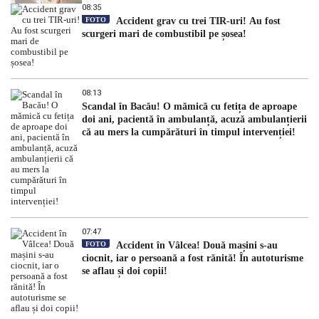
dezvăluit
08:35
FOTO
Accident grav cu trei TIR-uri! Au fost
scurgeri mari de combustibil pe șosea!
08:13
Scandal în Bacău! O mămică cu fetița de aproape
doi ani, pacientă în ambulanță, acuză ambulanțierii
că au mers la cumpărături în timpul intervenției!
07:47
FOTO
Accident în Vâlcea! Două mașini s-au
ciocnit, iar o persoană a fost rănită! În autoturisme
se aflau și doi copii!