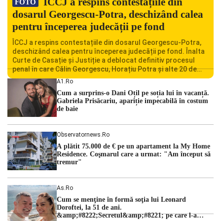
ÎCCJ a respins contestațiile din
FOTO
dosarul Georgescu-Potra, deschizând calea
pentru începerea judecății pe fond
ÎCCJ a respins contestațiile din dosarul Georgescu-Potra,
deschizând calea pentru începerea judecății pe fond. Înalta
Curte de Casație și Justiție a deblocat definitiv procesul
penal în care Călin Georgescu, Horațiu Potra și alte 20 de
persoane sunt acuzați de acțiuni îndreptate împotriva
A1.ro
ordinii constituționale. În ședința din camera preliminară,
Cum a surprins-o Dani Oțil pe soția lui în vacanță.
judecătorii de la instanța supremă au […]
Gabriela Prisăcariu, apariție impecabilă în costum
de baie
Observatornews.ro
A plătit 75.000 de € pe un apartament la My Home
Residence. Coşmarul care a urmat: "Am început să
tremur"
As.ro
Cum se menţine în formă soţia lui Leonard
Doroftei, la 51 de ani.
&amp;#8222;Secretul&amp;#8221; pe care l-a