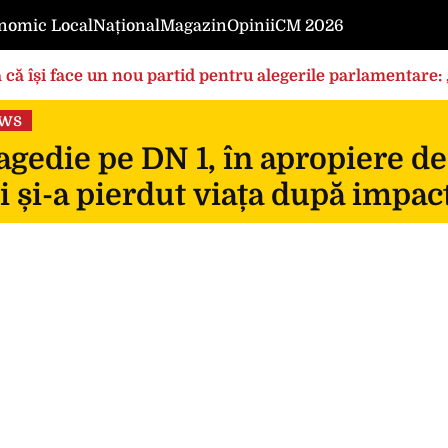
nomic Local
Național
Magazin
Opinii
CM 2026
 că își face un nou partid pentru alegerile parlamentare
ews
gedie pe DN 1, în apropiere de
i și-a pierdut viața după impac