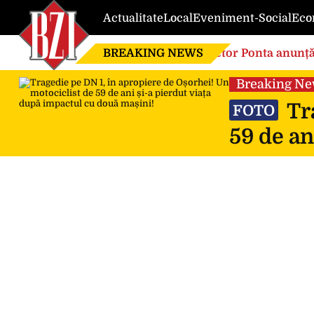
Actualitate
Local
Eveniment-Social
Eco
BREAKING NEWS
Victor Ponta anunță
globalistă”
Breaking N
Tra
FOTO
59 de an