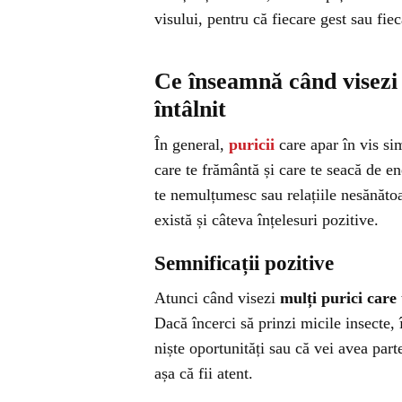
visului, pentru că fiecare gest sau fie
Ce înseamnă când visezi 
întâlnit
În general,
puricii
care apar în vis si
care te frământă și care te seacă de e
te nemulțumesc sau relațiile nesănătoas
există și câteva înțelesuri pozitive.
Semnificații pozitive
Atunci când visezi
mulți purici care 
Dacă încerci să prinzi micile insecte, 
niște oportunități sau că vei avea par
așa că fii atent.