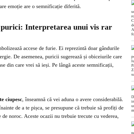
care emoție are o semnificație diferită.
purici: Interpretarea unui vis rar
mbolizează accese de furie. Ei reprezintă doar gândurile
nergie. De asemenea, puricii sugerează și obiceiurile care
e din care vrei să ieși. Pe lângă aceste semnificații,
te ciupesc
, înseamnă că vei aduna o avere considerabilă.
înainte de a te pișca, se presupune că trebuie să profiți de
te de noroc. Aceste ocazii nu trebuie trecute cu vederea,