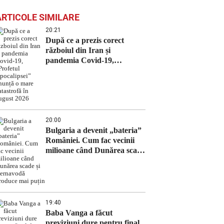
ARTICOLE SIMILARE
20:21
După ce a prezis corect
războiul din Iran și
pandemia Covid-19,
„Profetul Apocalipsei”
anunță o mare catastrofă în
august 2026
20:00
Bulgaria a devenit „bateria”
României. Cum fac vecinii
milioane când Dunărea scade
și Cernavodă produce mai
puțin
19:40
Baba Vanga a făcut
previziuni dure pentru final