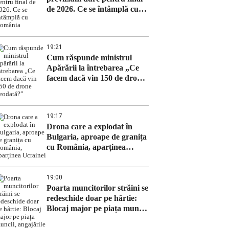
de 2026. Ce se întâmplă cu
România
19:21
Cum răspunde ministrul
Apărării la întrebarea „Ce
facem dacă vin 150 de drone
deodată?”
19:17
Drona care a explodat în
Bulgaria, aproape de granița
cu România, aparținea
Ucrainei
19:00
Poarta muncitorilor străini se
redeschide doar pe hârtie:
Blocaj major pe piața muncii,
angajările – paralizate până
în octombrie