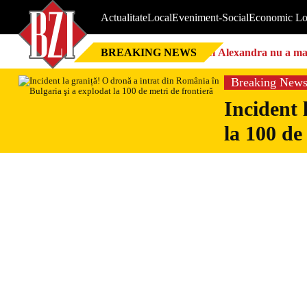
Actualitate
Local
Eveniment-Social
Economic Lo
BREAKING NEWS
Nici Alexandra nu a mai 
Breaking New
Incident 
la 100 de