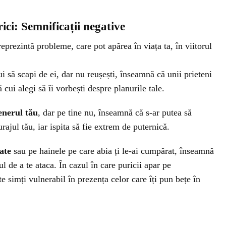
ici: Semnificații negative
eprezintă probleme, care pot apărea în viața ta, în viitorul
ui să scapi de ei, dar nu reușești, înseamnă că unii prieteni
ă cui alegi să îi vorbești despre planurile tale.
tenerul tău
, dar pe tine nu, înseamnă că s-ar putea să
urajul tău, iar ispita să fie extrem de puternică.
ate
sau pe hainele pe care abia ți le-ai cumpărat, înseamnă
ul de a te ataca. În cazul în care puricii apar pe
te simți vulnerabil în prezența celor care îți pun bețe în