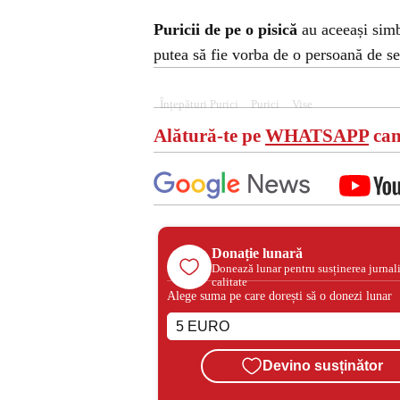
Puricii de pe o pisică
au aceeași simbo
putea să fie vorba de o persoană de s
Înțepături Purici
Purici
Vise
Alătură-te pe
WHATSAPP
can
Donație lunară
Donează lunar pentru susținerea jurnal
calitate
Alege suma pe care dorești să o donezi lunar
Devino susținător