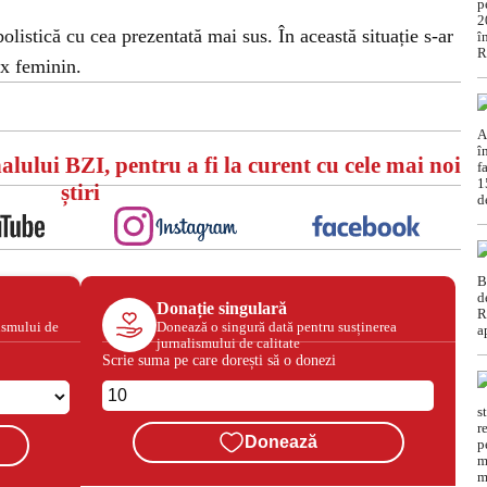
listică cu cea prezentată mai sus. În această situație s-ar
ex feminin.
alului BZI, pentru a fi la curent cu cele mai noi
știri
Donație singulară
ismului de
Donează o singură dată pentru susținerea
jurnalismului de calitate
Scrie suma pe care dorești să o donezi
Donează