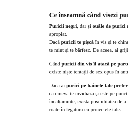
Ce înseamnă când visezi pur
Puricii negri
, dar și
ouăle de purici
r
apropiat.
Dacă
puricii te pișcă
în vis și te chin
te mint și te bârfesc. De aceea, ai grij
Când
puricii din vis îl atacă pe par
existe niște tentații de sex opus în ant
Dacă ai
purici pe hainele tale prefer
că cineva te invidiază și este pe punct
încălțăminte, există posibilitatea de a 
roate în legătură cu proiectele tale.