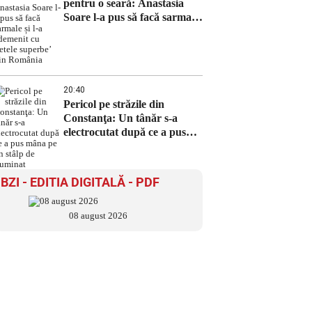
pentru o seară: Anastasia
Soare l-a pus să facă sarmale
și l-a ademenit cu ‘fetele
superbe’ din România
20:40
Pericol pe străzile din
Constanţa: Un tânăr s-a
electrocutat după ce a pus
mâna pe un stâlp de iluminat
BZI - EDITIA DIGITALĂ - PDF
08 august 2026