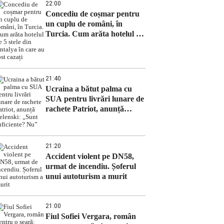
22:00
Concediu de coșmar pentru
un cuplu de români, în
Turcia. Cum arăta hotelul de
5 stele din Antalya în care au
fost cazați
21:40
Ucraina a bătut palma cu
SUA pentru livrări lunare de
rachete Patriot, anunță
Zelenski: „Sunt suficiente?
Nu”
21:20
Accident violent pe DN58,
urmat de incendiu. Șoferul
unui autoturism a murit
21:00
Fiul Sofiei Vergara, român