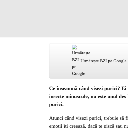
Urmărește BZI pe Google
Ce înseamnă când visezi purici? Ei bi
insecte minuscule, nu este unul des î
purici.
Atunci când visezi purici, trebuie să f
emoții îți creează, dacă te pișcă sau 