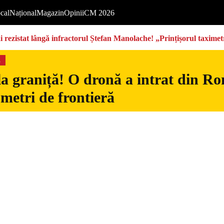
cal
Național
Magazin
Opinii
CM 2026
rezistat lângă infractorul Ștefan Manolache! „Prințișorul taximetri
s
la graniță! O dronă a intrat din Ro
 metri de frontieră