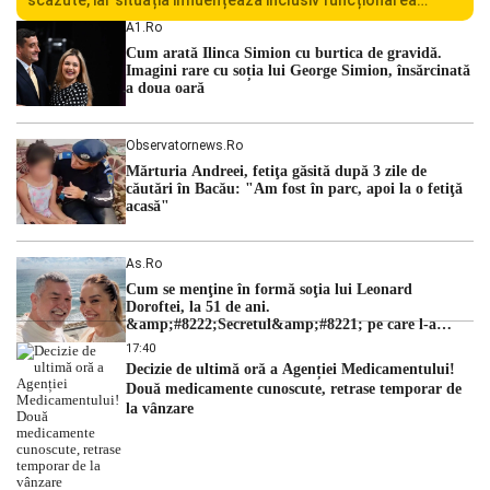
Centralei Nucleare de la Cernavodă. România se confruntă
A1.ro
cu una dintre cele mai dificile perioade din punct de vedere
Cum arată Ilinca Simion cu burtica de gravidă.
hidrologic din ultimii ani. Lipsa […]
Imagini rare cu soția lui George Simion, însărcinată
a doua oară
Observatornews.ro
Mărturia Andreei, fetiţa găsită după 3 zile de
căutări în Bacău: "Am fost în parc, apoi la o fetiţă
acasă"
As.ro
Cum se menţine în formă soţia lui Leonard
Doroftei, la 51 de ani.
&amp;#8222;Secretul&amp;#8221; pe care l-a
dezvăluit
17:40
Decizie de ultimă oră a Agenției Medicamentului!
Două medicamente cunoscute, retrase temporar de
la vânzare