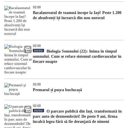
02:00
Bacalaureatul de toamnă începe la Iași! Peste 1.200
de absolvenți își încearcă din nou norocul
02:00
FOTO
Biologia Somnului (22): Inima în timpul
somnului. Cum se reface sistemul cardiovascular în
fiecare noapte
02:00
Premarul și pușca buclucașă
02:00
FOTO
O parcare publică din Iași, transformată în
parc auto de dezmembrări! De peste 9 ani, firma
încalcă legea fără să fie deranjată de nimeni