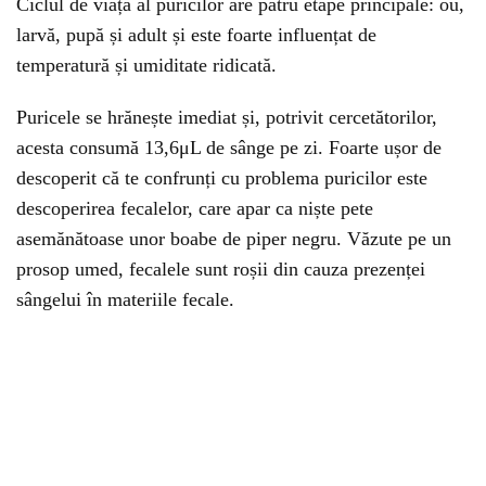
Ciclul de viață al puricilor are patru etape principale: ou,
larvă, pupă și adult și este foarte influențat de
temperatură și umiditate ridicată.
Puricele se hrănește imediat și, potrivit cercetătorilor,
acesta consumă 13,6μL de sânge pe zi. Foarte ușor de
descoperit că te confrunți cu problema puricilor este
descoperirea fecalelor, care apar ca niște pete
asemănătoase unor boabe de piper negru. Văzute pe un
prosop umed, fecalele sunt roșii din cauza prezenței
sângelui în materiile fecale.