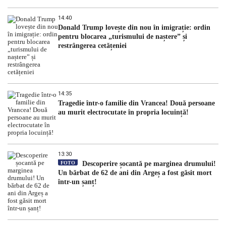
14:40
Donald Trump lovește din nou în imigrație: ordin
pentru blocarea „turismului de naștere” și
restrângerea cetățeniei
14:35
Tragedie într-o familie din Vrancea! Două persoane
au murit electrocutate în propria locuință!
13:30
FOTO
Descoperire șocantă pe marginea drumului!
Un bărbat de 62 de ani din Argeș a fost găsit mort
într-un șanț!