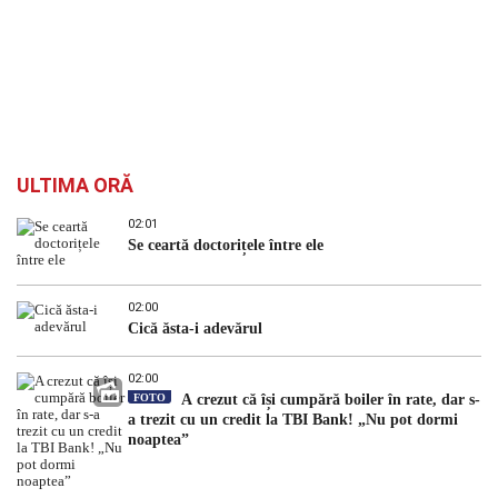
ULTIMA ORĂ
02:01
Se ceartă doctorițele între ele
02:00
Cică ăsta-i adevărul
02:00
FOTO
A crezut că își cumpără boiler în rate, dar s-
a trezit cu un credit la TBI Bank! „Nu pot dormi
noaptea”