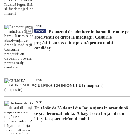
02:00
FOTO
Examenul de admitere în barou îi trimite pe
absolvenții de drept la meditații! Costurile
pregătirii au devenit o povară pentru mulți
candidați
02:00
CULMEA GHINIONULUI (anapestic)
02:00
Un tânăr de 35 de ani din Iași a ajuns în arest după
ce și-a terorizat iubita. A băgat-o cu forța într-un
lift și i-a spart telefonul mobil