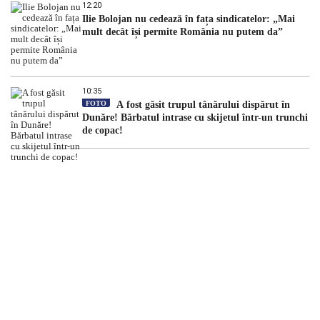
12:20
Ilie Bolojan nu cedează în fața sindicatelor: „Mai
mult decât își permite România nu putem da”
10:35
FOTO
A fost găsit trupul tânărului dispărut în
Dunăre! Bărbatul intrase cu skijetul într-un trunchi
de copac!