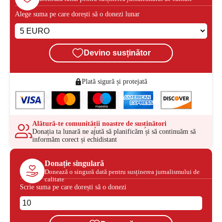
Alege suma pe care dorești să o donezi lunar
Devino susținător
Plată sigură și protejată
Alătură-te comunității noastre de susținători
Donația ta lunară ne ajută să planificăm și să continuăm să
informăm corect și echidistant
Donație singulară
Donează o singură dată pentru susținerea jurnalismului de
calitate
Scrie suma pe care dorești să o donezi