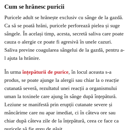
Cum se hrănesc puricii
Puricele adult se hrănește exclusiv cu sânge de la gazdă.
Ca să se poată hrăni, puricele perforează pielea și suge
sângele. În același timp, acesta, secretă saliva care poate
cauza o alergie ce poate fi agresivă în unele cazuri.
Saliva previne coagularea sângelui de la gazdă, pentru a-
l ajuta la hrănire.
În urma
înțepăturii de purice
, în locul aceasta s-a
produs, se poate ajunge la alergii sau chiar la o reacție
cutanată severă, rezultatul unei reacții a organismului
uman la toxinele care ajung în sânge după înțepătură.
Leziune se manifestă prin erupții cutanate severe și
mâncărime care nu apar imediat, ci în câteva ore sau
chiar după câteva zile de la înțepătură, ceea ce face ca
puricele să fie greu de găsit.