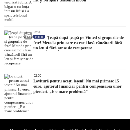
lift și i-a spart telefonul mobil
02:00
FOTO
Țeapă după țeapă pe Vinted și grupurile de
fete! Metoda prin care escrocii lasă vânzătorii fără
un leu și fără șanse de recuperare
02:00
Lovitură pentru acești ieșeni! Nu mai primesc 15
euro, ajutorul financiar pentru compensarea unor
pierderi. „E o mare problemă”