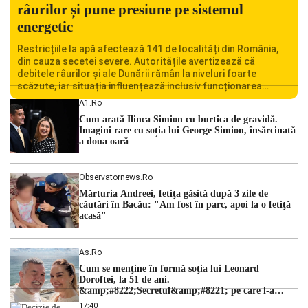
râurilor și pune presiune pe sistemul
energetic
Restricțiile la apă afectează 141 de localități din România,
din cauza secetei severe. Autoritățile avertizează că
debitele râurilor și ale Dunării rămân la niveluri foarte
scăzute, iar situația influențează inclusiv funcționarea
Centralei Nucleare de la Cernavodă. România se confruntă
A1.ro
cu una dintre cele mai dificile perioade din punct de vedere
Cum arată Ilinca Simion cu burtica de gravidă.
hidrologic din ultimii ani. Lipsa […]
Imagini rare cu soția lui George Simion, însărcinată
a doua oară
Observatornews.ro
Mărturia Andreei, fetiţa găsită după 3 zile de
căutări în Bacău: "Am fost în parc, apoi la o fetiţă
acasă"
As.ro
Cum se menţine în formă soţia lui Leonard
Doroftei, la 51 de ani.
&amp;#8222;Secretul&amp;#8221; pe care l-a
dezvăluit
17:40