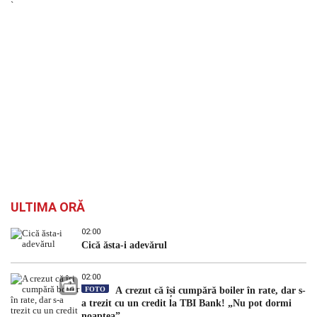
`
ULTIMA ORĂ
02:00
Cică ăsta-i adevărul
02:00
FOTO
A crezut că își cumpără boiler în rate, dar s-
a trezit cu un credit la TBI Bank! „Nu pot dormi
noaptea”