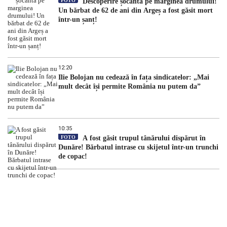
FOTO
Descoperire șocantă pe marginea drumului!
Un bărbat de 62 de ani din Argeș a fost găsit mort
într-un șanț!
12:20
Ilie Bolojan nu cedează în fața sindicatelor: „Mai
mult decât își permite România nu putem da”
10:35
FOTO
A fost găsit trupul tânărului dispărut în
Dunăre! Bărbatul intrase cu skijetul într-un trunchi
de copac!