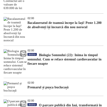
02:00
Bacalaureatul de toamnă începe la Iași! Peste 1.200
de absolvenți își încearcă din nou norocul
02:00
FOTO
Biologia Somnului (22): Inima în timpul
somnului. Cum se reface sistemul cardiovascular în
fiecare noapte
02:00
Premarul și pușca buclucașă
02:00
FOTO
O parcare publică din Iași, transformată în