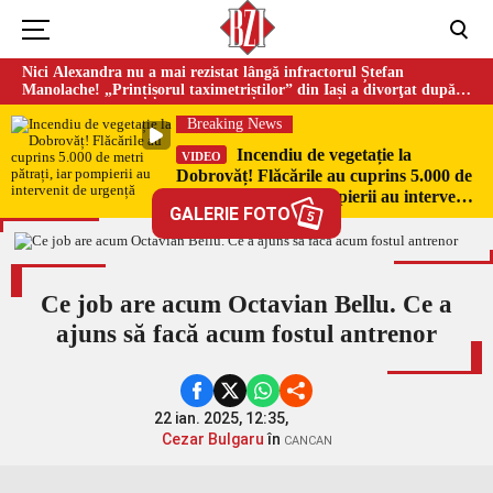
Nici Alexandra nu a mai rezistat lângă infractorul Ștefan
Manolache! „Prințișorul taximetriștilor” din Iași a divorţat după
doi ani de căsnicie
Breaking News
Incendiu de vegetație la
VIDEO
Dobrovăț! Flăcările au cuprins 5.000 de
metri pătrați, iar pompierii au intervenit
GALERIE FOTO
de urgență
5
Ce job are acum Octavian Bellu. Ce a
ajuns să facă acum fostul antrenor
22 ian. 2025, 12:35,
Cezar Bulgaru
în
CANCAN