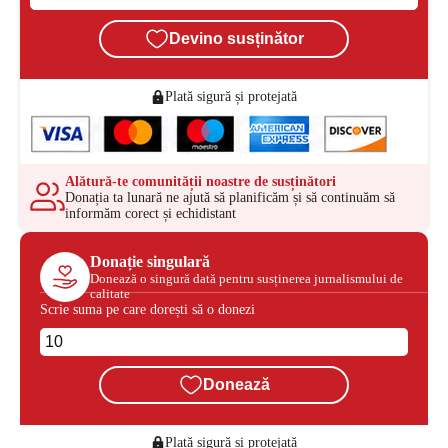
Devino susținător
Plată sigură și protejată
Alătură-te comunității noastre de susținători
Donația ta lunară ne ajută să planificăm și să continuăm să
informăm corect și echidistant
Donație singulară
Donează o singură dată pentru susținerea jurnalismului de
calitate
Scrie suma pe care dorești să o donezi
Donează
Plată sigură și protejată