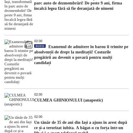
parc auto de dezmembrări! De peste 9 ani, firma
încalcă legea fără să fie deranjată de nimeni
02:00
FOTO
Examenul de admitere în barou îi trimite pe
absolvenții de drept la meditații! Costurile
pregătirii au devenit o povară pentru mulți
candidați
02:00
CULMEA GHINIONULUI (anapestic)
02:00
Un tânăr de 35 de ani din Iași a ajuns în arest după
ce și-a terorizat iubita. A băgat-o cu forța într-un