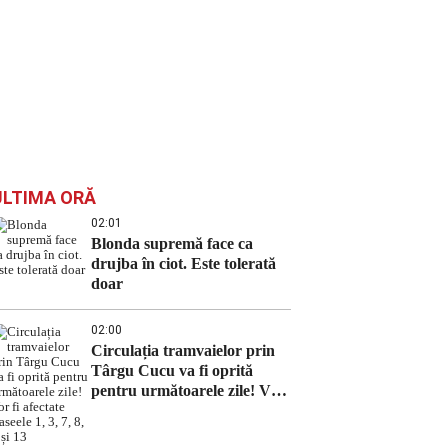
ULTIMA ORĂ
02:01
Blonda supremă face ca
drujba în ciot. Este tolerată
doar
02:00
Circulația tramvaielor prin
Târgu Cucu va fi oprită
pentru următoarele zile! Vor
fi afectate traseele 1, 3, 7, 8, 9
și 13