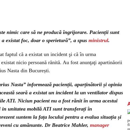
te nimic care să ne producă îngrijorare. Pacienții sunt
a existat foc, doar o sperietură”, a spus
ministrul
.
at faptul că a existat un incident şi că în urma
xistat nicio persoană rănită. Au fost anunţaţi apartinăorii
rius Nasta din București.
rius Nasta” informează pacienții, aparținătorii și opinia
această seară a existat un incident la un ventilator dispus
bile ATI. Niciun pacient nu a fost rănit în urma acestui
ți in unitatea mobilă ATI sunt transferați în
rezent suntem la fața locului pentru a evalua situația și
reveni cu amănunte. Dr Beatrice Mahler,
manager