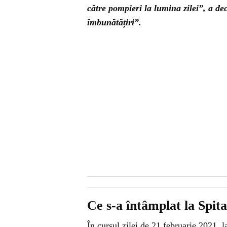
către pompieri la lumina zilei”, a d
îmbunătățiri”.
Ce s-a întâmplat la Spit
În cursul zilei de 21 februarie 2021, l