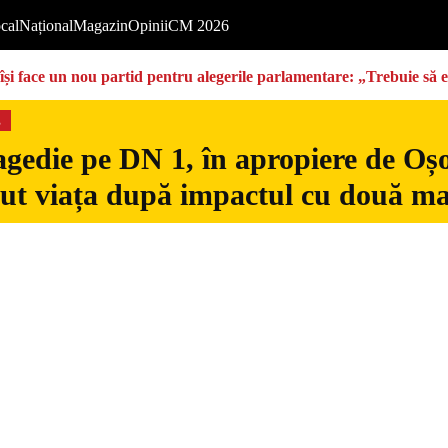
cal
Național
Magazin
Opinii
CM 2026
își face un nou partid pentru alegerile parlamentare: „Trebuie să 
s
gedie pe DN 1, în apropiere de Oșo
dut viața după impactul cu două ma