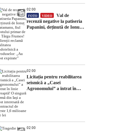
02:00
Val de
FOTO
VIDEO
recenzii negative la patiseria
Papanini, deținută de Ionuț
Vatamanu, fiul fostului
primar de la Târgu Frumos!
Clienții reclamă calitatea
îndoielnică a produselor:
„Au fost expirate”
02:00
Licitația pentru reabilitarea
seismică a „Casei
Agronomului” a intrat în
linie dreaptă! O singură
firmă din Iași a fost
interesată de contractul de
peste 1,6 milioane de lei
02:00