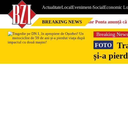
Actualitate
Local
Eveniment-Social
Economic Lo
BREAKING NEWS
Victor Ponta anunță că 
Breaking New
Tra
FOTO
și-a pier