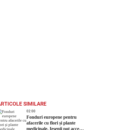
ARTICOLE SIMILARE
02:00
Fonduri europene pentru
afacerile cu flori și plante
medicinale. Ieșenii pot accesa