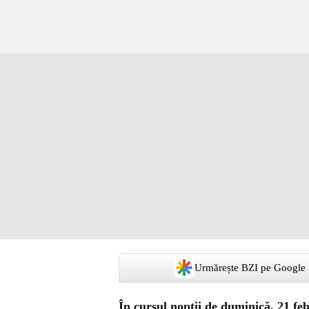
Urmărește BZI pe Google
În cursul nopţii de duminică, 21 fe