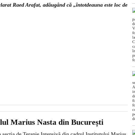
eclarat Raed Arafat, adăugând că „întotdeauna este loc de
alul Marius Nasta din București
a secţia de Terapie Intensivă din cadrul Institutului Marius