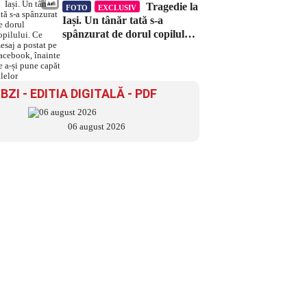
Tragedie la
FOTO
EXCLUSIV
Iași. Un tânăr tată s-a
spânzurat de dorul copilului.
Ce mesaj a postat pe
Facebook, înainte de a-și
pune capăt zilelor
BZI - EDITIA DIGITALĂ - PDF
06 august 2026