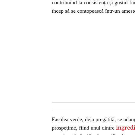
contribuind la consistența și gustul f
încep să se contopească într-un amest
Fasolea verde, deja pregătită, se adau
prospețime, fiind unul dintre
ingred