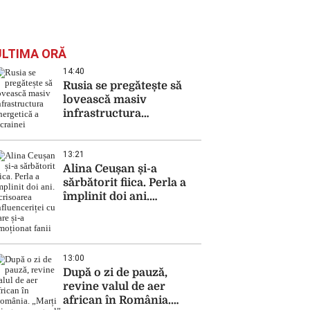
ULTIMA ORĂ
14:40
Rusia se pregătește să
lovească masiv
infrastructura
energetică a Ucrainei
13:21
Alina Ceușan și-a
sărbătorit fiica. Perla a
împlinit doi ani.
Scrisoarea influenceriței
cu care și-a emoționat
fanii
13:00
După o zi de pauză,
revine valul de aer
african în România.