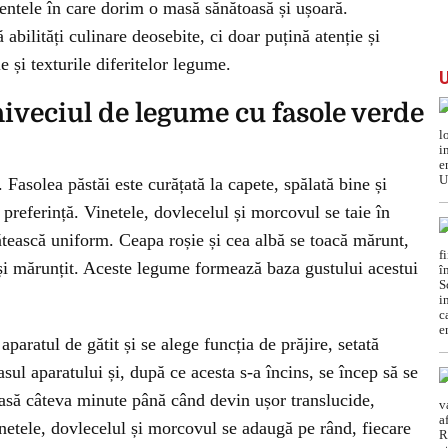
entele în care dorim o masă sănătoasă și ușoară.
abilități culinare deosebite, ci doar puțină atenție și
 și texturile diferitelor legume.
iveciul de legume cu fasole verde
Fasolea păstăi este curățată la capete, spălată bine și
 preferință. Vinetele, dovlecelul și morcovul se taie în
gătească uniform. Ceapa roșie și cea albă se toacă mărunt,
at și mărunțit. Aceste legume formează baza gustului acestui
paratul de gătit și se alege funcția de prăjire, setată
sul aparatului și, după ce acesta s-a încins, se încep să se
lasă câteva minute până când devin ușor translucide,
netele, dovlecelul și morcovul se adaugă pe rând, fiecare