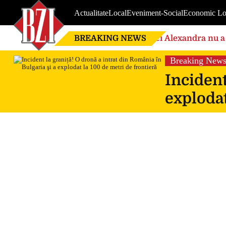
Actualitate
Local
Eveniment-Social
Economic Lo
BREAKING NEWS
Nici Alexandra nu a 
de căsnicie
Breaking New
Incident
explodat