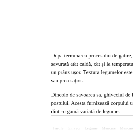
După terminarea procesului de gătire, 
savurată atât caldă, cât și la temperat
un prânz ușor. Textura legumelor este 
sau prea sățios.
Dincolo de savoarea sa, ghiveciul de l
postului. Acesta furnizează corpului 
dintr-o gamă variată de legume.
Fasole
Ghiveci
Legume
Mancare
Mancare