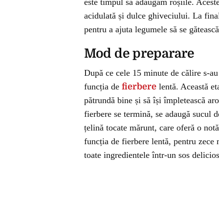
este timpul să adăugăm roșiile. Aceste
acidulată și dulce ghiveciului. La fina
pentru a ajuta legumele să se gătească
Mod de preparare
După ce cele 15 minute de călire s-au 
funcția de
fierbere
lentă. Această et
pătrundă bine și să își împletească 
fierbere se termină, se adaugă sucul d
țelină tocate mărunt, care oferă o not
funcția de fierbere lentă, pentru zece 
toate ingredientele într-un sos delicios