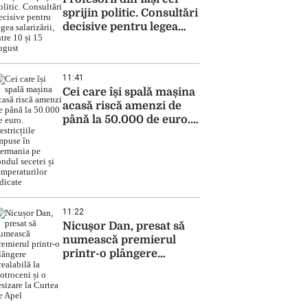
sprijin politic. Consultări
decisive pentru legea
salarizării, între 10 și 15
august
11:41
Cei care își spală mașina
acasă riscă amenzi de
până la 50.000 de euro.
Restricțiile impuse în
Germania pe fondul
secetei și temperaturilor
ridicate
11:22
Nicușor Dan, presat să
numească premierul
printr-o plângere
prealabilă la Cotroceni și
o sesizare la Curtea de
Apel