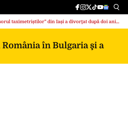
rul taximetriștilor” din Iași a divorţat după doi ani
n România în Bulgaria şi a