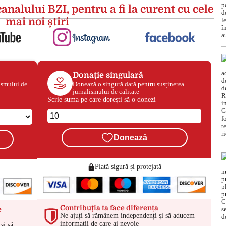
analului BZI, pentru a fi la curent cu cele
mai noi știri
Donație singulară
ismului de
Donează o singură dată pentru susținerea
jurnalismului de calitate
Scrie suma pe care dorești să o donezi
Donează
Plată sigură și protejată
Contribuția ta face diferența
e
Ne ajuți să rămânem independenți și să aducem
informații de care ai nevoie
și să