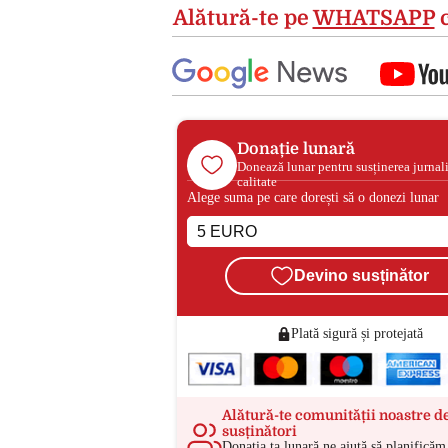
Alătură-te pe
WHATSAPP
c
Donație lunară
Donează lunar pentru susținerea jurnal
calitate
Alege suma pe care dorești să o donezi lunar
Devino susținător
Plată sigură și protejată
Alătură-te comunității noastre d
susținători
Donația ta lunară ne ajută să planificăm 