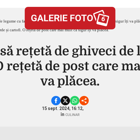
GALERIE FOTO
6
 legume cu fasole verde și cartofi. O rețetă de post care mai mult ca sigur îți va plă
să rețetă de ghiveci de
O rețetă de post care ma
va plăcea.
15 sept. 2024, 16:12,
în
CULINAR