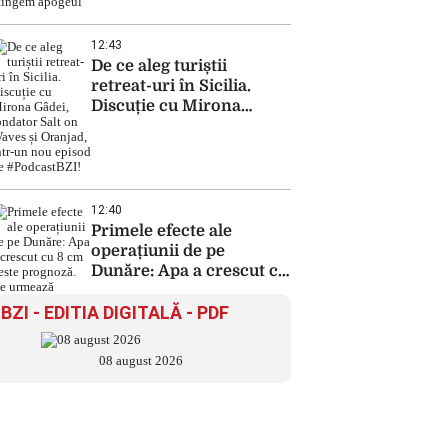
„Marți atingem apogeul”
12:43
De ce aleg turiștii
retreat-uri în Sicilia.
Discuție cu Mirona
Gâdei, fondator Salt on
Waves și Oranjad, intr-
un nou episod de
#PodcastBZI!
12:40
Primele efecte ale
operațiunii de pe
Dunăre: Apa a crescut cu
8 cm peste prognoză. Ce
BZI - EDITIA DIGITALĂ - PDF
urmează
08 august 2026