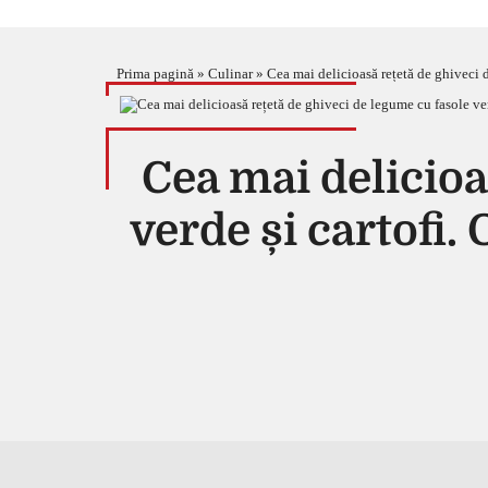
Prima pagină
»
Culinar
»
Cea mai delicioasă rețetă de ghiveci de
Cea mai delicioa
verde și cartofi. 