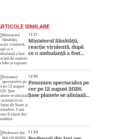
ARTICOLE SIMILARE
12:21
Ministerul Sănătății,
reacție virulentă, după
ce o ambulanță a fost
atacată de oameni cu
bâte și topoare:
12:00
Fenomen spectaculos pe
cer pe 12 august 2026.
Șase planete se aliniază
în aceeași zi cu eclipsa
de Soare și Perseidele.
Cum poate fi văzut din
România
11:53
Profesorii din Iași cer