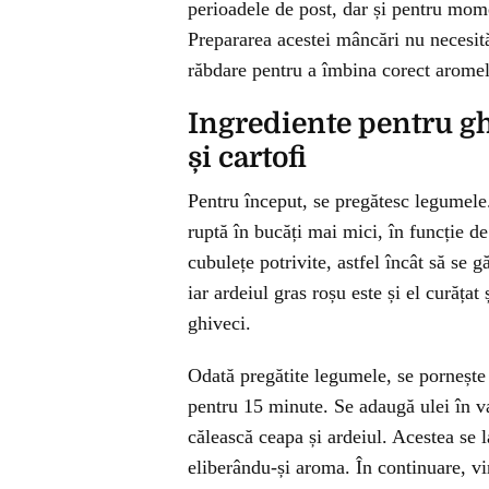
perioadele de post, dar și pentru mom
Prepararea acestei mâncări nu necesită 
răbdare pentru a îmbina corect aromele
Ingrediente pentru gh
și cartofi
Pentru început, se pregătesc legumele. 
ruptă în bucăți mai mici, în funcție de
cubulețe potrivite, astfel încât să se 
iar ardeiul gras roșu este și el curăț
ghiveci.
Odată pregătite legumele, se pornește a
pentru 15 minute. Se adaugă ulei în va
călească ceapa și ardeiul. Acestea se 
eliberându-și aroma. În continuare, vi