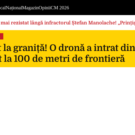
cal
Național
Magazin
Opinii
CM 2026
mai rezistat lângă infractorul Ștefan Manolache! „Prințișo
s
 la graniță! O dronă a intrat di
 la 100 de metri de frontieră