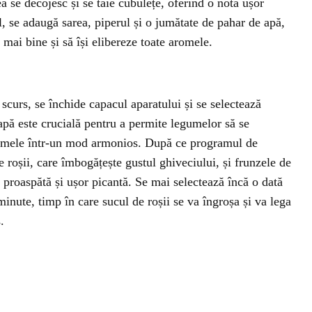
a se decojesc și se taie cubulețe, oferind o notă ușor
l, se adaugă sarea, piperul și o jumătate de pahar de apă,
 mai bine și să își elibereze toate aromele.
scurs, se închide capacul aparatului și se selectează
apă este crucială pentru a permite legumelor să se
aromele într-un mod armonios. După ce programul de
e roșii, care îmbogățește gustul ghiveciului, și frunzele de
ă proaspătă și ușor picantă. Se mai selectează încă o dată
minute, timp în care sucul de roșii se va îngroșa și va lega
.