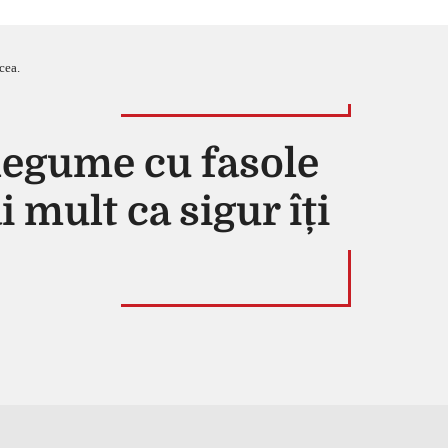
cea.
 legume cu fasole
i mult ca sigur îți