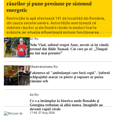
râurilor și pune presiune pe sistemul
energetic
Restricțiile la apă afectează 141 de localități din România,
din cauza secetei severe. Autoritățile avertizează că
debitele râurilor și ale Dunării rămân la niveluri foarte
scăzute, iar situația influențează inclusiv funcționarea
Centralei Nucleare de la Cernavodă. România se confruntă
A1.ro
cu una dintre cele mai dificile perioade din punct de vedere
Nelu Vlad, solistul trupei Azur, nevoit să își vândă
hidrologic din ultimii ani. Lipsa […]
terenul din Băile Tușnad. Cât cere pe el: „Timpul
nu îmi mai permite”
Observatornews.ro
Fakenews-ul "ambulanţei care fură copii". Şoferul
echipajului atacat cu pietre şi topoare ar putea
rămâne orb
As.ro
Ce s-a întâmplat la biserica unde Ronaldo şi
Georgina trebuiau să aibă nunta. Imaginile au
devenit rapid virale
17:40, 07 Aug 2026