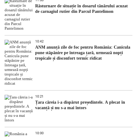
11:00
Răsturnare de situație în dosarul tânărului acuzat
de carnagiul rutier din Parcul Pantelimon
10:42
ANM anunță zile de foc pentru România: Canicula
pune stăpânire pe întreaga țară, urmează nopți
tropicale și disconfort termic ridicat
10:21
Țara căreia i-a dispărut președintele. A plecat în
vacanță și nu s-a mai întors
10:00