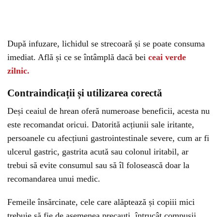
După infuzare, lichidul se strecoară și se poate consuma
imediat. Află și ce se întâmplă dacă bei
ceai verde
zilnic.
Contraindicații și utilizarea corectă
Deși ceaiul de hrean oferă numeroase beneficii, acesta nu
este recomandat oricui. Datorită acțiunii sale iritante,
persoanele cu afecțiuni gastrointestinale severe, cum ar fi
ulcerul gastric, gastrita acută sau colonul iritabil, ar
trebui să evite consumul sau să îl folosească doar la
recomandarea unui medic.
Femeile însărcinate, cele care alăptează și copiii mici
trebuie să fie de asemenea precauți, întrucât compușii