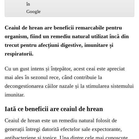
Ceaiul de hrean are beneficii remarcabile pentru
organism, fiind un remediu natural utilizat încă din
trecut pentru afecțiuni digestive, imunitare și
respiratorii.
Cu un gust intens și înțepător, acest ceai este apreciat
mai ales în sezonul rece, când contribuie la
decongestionarea căilor nazale și la stimularea sistemului
imunitar.
Iată ce beneficii are ceaiul de hrean
Ceaiul de hrean este un remediu natural folosit de
generații întregi datorită efectelor sale expectorante,
antibacteriene și tonice. Una dintre cele mai cunoscute