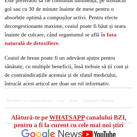
Este preferabil să fie consumat dimineața, pe stomacul
gol sau cu 30 de minute înainte de mese pentru o
absorbție optimă a compușilor activi. Pentru efecte
decongestionante maxime, ceaiul poate fi băut și seara
înainte de culcare, când organismul se află în
faza
naturală de detoxifiere
.
Ceaiul de hrean poate fi un adevărat ajutor pentru
sănătate, cu multiple beneficii, însă trebuie să ții cont și
de contraindicațiile acestuia și de sfatul medicului,
întrucât acest articol are doar un rol informativ.
Beneficii Si Contraindicatii
Ceai
Hrean
Tratament Naturist
Alătură-te pe
WHATSAPP
canalului BZI,
pentru a fi la curent cu cele mai noi știri