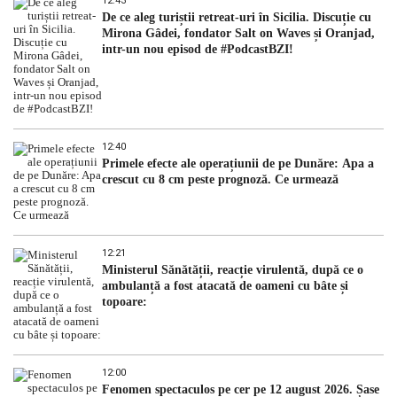
12:43
De ce aleg turiștii retreat-uri în Sicilia. Discuție cu
Mirona Gâdei, fondator Salt on Waves și Oranjad,
intr-un nou episod de #PodcastBZI!
12:40
Primele efecte ale operațiunii de pe Dunăre: Apa a
crescut cu 8 cm peste prognoză. Ce urmează
12:21
Ministerul Sănătății, reacție virulentă, după ce o
ambulanță a fost atacată de oameni cu bâte și
topoare:
12:00
Fenomen spectaculos pe cer pe 12 august 2026. Șase