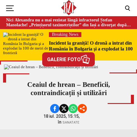
Nici Alexandra nu a mai rezistat lângă infractorul Ștefan
Manolache! „Prințișorul taximetriștilor” din Iași a divorţat după
doi ani de căsnicie
Breaking News
Incident la graniță! O dronă a intrat din
România în Bulgaria şi a explodat la 100
de metri de frontieră
GALERIE FOTO
5
Ceaiul de hrean – Beneficii,
contraindicații și utilizări
18 iul. 2025, 15:15,
în
SANATATE