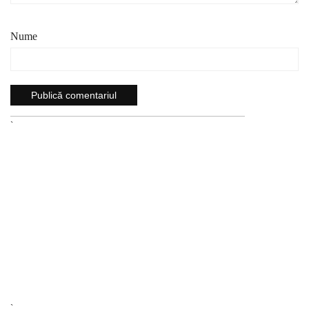
Nume
`
`