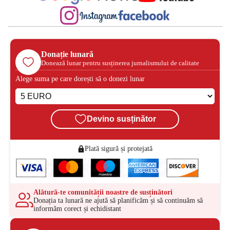
Donație lunară
Donează lunar pentru susținerea jurnalismului de calitate
Alege suma pe care dorești să o donezi lunar
Devino susținător
Plată sigură și protejată
Alătură-te comunității noastre de susținători
Donația ta lunară ne ajută să planificăm și să continuăm să
informăm corect și echidistant