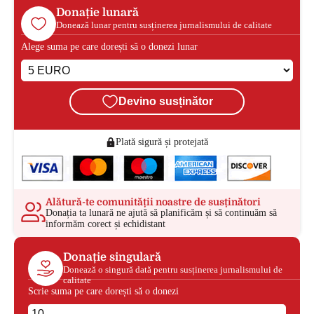
Donație lunară
Donează lunar pentru susținerea jurnalismului de calitate
Alege suma pe care dorești să o donezi lunar
Devino susținător
Plată sigură și protejată
Alătură-te comunității noastre de susținători
Donația ta lunară ne ajută să planificăm și să continuăm să
informăm corect și echidistant
Donație singulară
Donează o singură dată pentru susținerea jurnalismului de
calitate
Scrie suma pe care dorești să o donezi