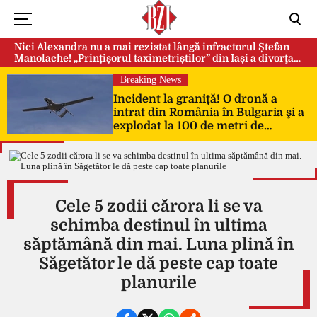
Nici Alexandra nu a mai rezistat lângă infractorul Ștefan
Manolache! „Prințișorul taximetriștilor” din Iași a divorţat
după doi ani de căsnicie
Breaking News
Incident la graniță! O dronă a
intrat din România în Bulgaria şi a
explodat la 100 de metri de
frontieră
Cele 5 zodii cărora li se va
schimba destinul în ultima
săptămână din mai. Luna plină în
Săgetător le dă peste cap toate
planurile