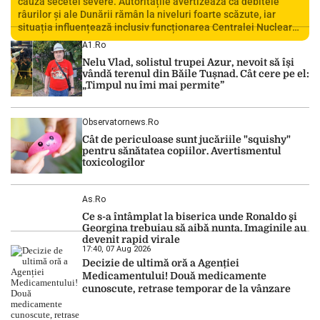
cauza secetei severe. Autoritățile avertizează că debitele
râurilor și ale Dunării rămân la niveluri foarte scăzute, iar
situația influențează inclusiv funcționarea Centralei Nucleare
de la Cernavodă. România se confruntă cu una dintre cele mai
A1.ro
dificile perioade din punct de vedere hidrologic din ultimii ani.
Nelu Vlad, solistul trupei Azur, nevoit să își
Lipsa […]
vândă terenul din Băile Tușnad. Cât cere pe el:
„Timpul nu îmi mai permite”
Observatornews.ro
Cât de periculoase sunt jucăriile "squishy"
pentru sănătatea copiilor. Avertismentul
toxicologilor
As.ro
Ce s-a întâmplat la biserica unde Ronaldo şi
Georgina trebuiau să aibă nunta. Imaginile au
devenit rapid virale
17:40, 07 Aug 2026
Decizie de ultimă oră a Agenției
Medicamentului! Două medicamente
cunoscute, retrase temporar de la vânzare