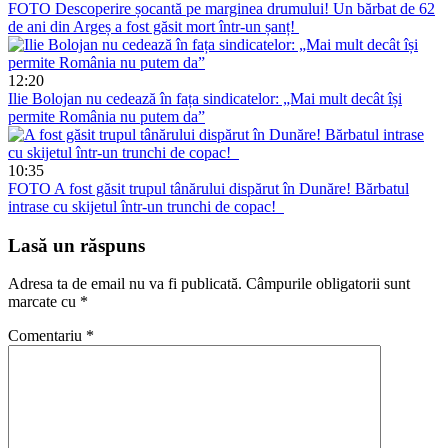
FOTO
Descoperire șocantă pe marginea drumului! Un bărbat de 62
de ani din Argeș a fost găsit mort într-un șanț!
12:20
Ilie Bolojan nu cedează în fața sindicatelor: „Mai mult decât își
permite România nu putem da”
10:35
FOTO
A fost găsit trupul tânărului dispărut în Dunăre! Bărbatul
intrase cu skijetul într-un trunchi de copac!
Lasă un răspuns
Adresa ta de email nu va fi publicată.
Câmpurile obligatorii sunt
marcate cu
*
Comentariu
*