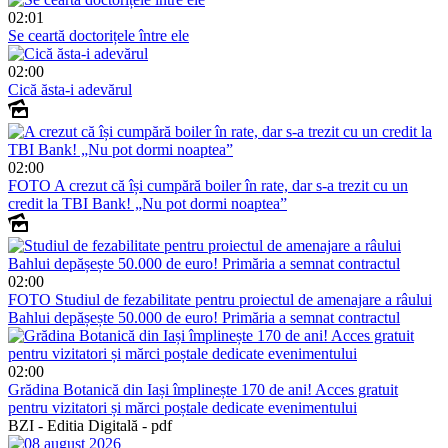
02:01
Se ceartă doctorițele între ele
02:00
Cică ăsta-i adevărul
02:00
FOTO
A crezut că își cumpără boiler în rate, dar s-a trezit cu un
credit la TBI Bank! „Nu pot dormi noaptea”
02:00
FOTO
Studiul de fezabilitate pentru proiectul de amenajare a râului
Bahlui depășește 50.000 de euro! Primăria a semnat contractul
02:00
Grădina Botanică din Iași împlinește 170 de ani! Acces gratuit
pentru vizitatori și mărci poștale dedicate evenimentului
BZI - Editia Digitală - pdf