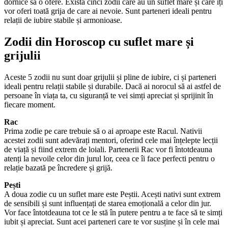
dornice să o ofere. Există cinci zodii care au un suflet mare și care îți
vor oferi toată grija de care ai nevoie. Sunt parteneri ideali pentru
relații de iubire stabile și armonioase.
Zodii din Horoscop cu suflet mare și
grijulii
Aceste 5 zodii nu sunt doar grijulii și pline de iubire, ci și parteneri
ideali pentru relații stabile și durabile. Dacă ai norocul să ai astfel de
persoane în viața ta, cu siguranță te vei simți apreciat și sprijinit în
fiecare moment.
Rac
Prima zodie pe care trebuie să o ai aproape este Racul. Nativii
acestei zodii sunt adevărați mentori, oferind cele mai înțelepte lecții
de viață și fiind extrem de loiali. Partenerii Rac vor fi întotdeauna
atenți la nevoile celor din jurul lor, ceea ce îi face perfecti pentru o
relație bazată pe încredere și grijă.
Pești
A doua zodie cu un suflet mare este Peștii. Acești nativi sunt extrem
de sensibili și sunt influențați de starea emoțională a celor din jur.
Vor face întotdeauna tot ce le stă în putere pentru a te face să te simți
iubit și apreciat. Sunt acei parteneri care te vor susține și în cele mai