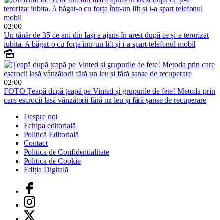
02:00
Un tânăr de 35 de ani din Iași a ajuns în arest după ce și-a terorizat
iubita. A băgat-o cu forța într-un lift și i-a spart telefonul mobil
02:00
FOTO
Țeapă după țeapă pe Vinted și grupurile de fete! Metoda prin
care escrocii lasă vânzătorii fără un leu și fără șanse de recuperare
Despre noi
Echipa editorială
Politică Editorială
Contact
Politica de Confidentialitate
Politica de Cookie
Ediția Digitală