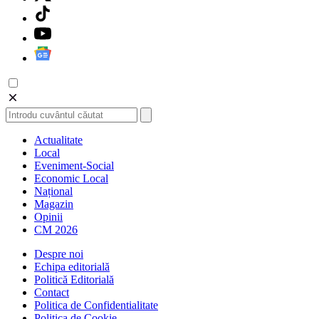
Actualitate
Local
Eveniment-Social
Economic Local
Național
Magazin
Opinii
CM 2026
Despre noi
Echipa editorială
Politică Editorială
Contact
Politica de Confidentialitate
Politica de Cookie