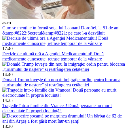
as.ro
Cum se menţine în formă soţia lui Leonard Doroftei, la 51 de ani.
&amp;#8222;Secretul&amp;#8221; pe care l-a dezvăluit
17:40
Decizie de ultimă oră a Agenției Medicamentului! Două
medicamente cunoscute, retrase temporar de la vânzare
14:40
Donald Trump lovește din nou în imigrație: ordin pentru blocarea
„turismului de naștere” și restrângerea cetățeniei
14:35
Tragedie într-o familie din Vrancea! Două persoane au murit
electrocutate în propria locuință!
13:30