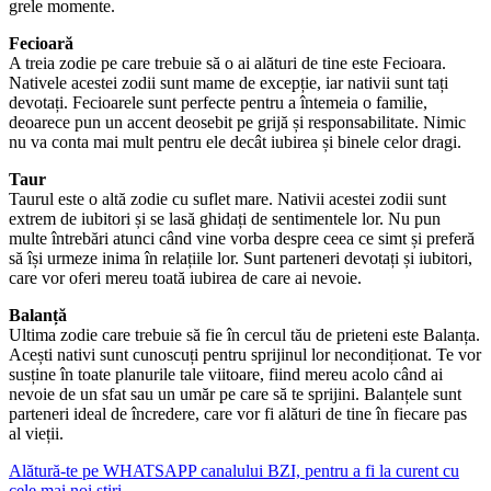
grele momente.
Fecioară
A treia zodie pe care trebuie să o ai alături de tine este Fecioara.
Nativele acestei zodii sunt mame de excepție, iar nativii sunt tați
devotați. Fecioarele sunt perfecte pentru a întemeia o familie,
deoarece pun un accent deosebit pe grijă și responsabilitate. Nimic
nu va conta mai mult pentru ele decât iubirea și binele celor dragi.
Taur
Taurul este o altă zodie cu suflet mare. Nativii acestei zodii sunt
extrem de iubitori și se lasă ghidați de sentimentele lor. Nu pun
multe întrebări atunci când vine vorba despre ceea ce simt și preferă
să își urmeze inima în relațiile lor. Sunt parteneri devotați și iubitori,
care vor oferi mereu toată iubirea de care ai nevoie.
Balanță
Ultima zodie care trebuie să fie în cercul tău de prieteni este Balanța.
Acești nativi sunt cunoscuți pentru sprijinul lor necondiționat. Te vor
susține în toate planurile tale viitoare, fiind mereu acolo când ai
nevoie de un sfat sau un umăr pe care să te sprijini. Balanțele sunt
parteneri ideal de încredere, care vor fi alături de tine în fiecare pas
al vieții.
Alătură-te pe
WHATSAPP
canalului BZI, pentru a fi la curent cu
cele mai noi știri