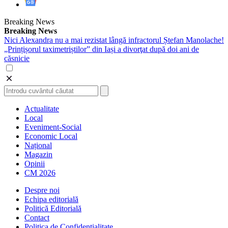
Breaking News
Breaking News
Nici Alexandra nu a mai rezistat lângă infractorul Ștefan Manolache!
„Prințișorul taximetriștilor” din Iași a divorţat după doi ani de
căsnicie
Actualitate
Local
Eveniment-Social
Economic Local
Național
Magazin
Opinii
CM 2026
Despre noi
Echipa editorială
Politică Editorială
Contact
Politica de Confidentialitate