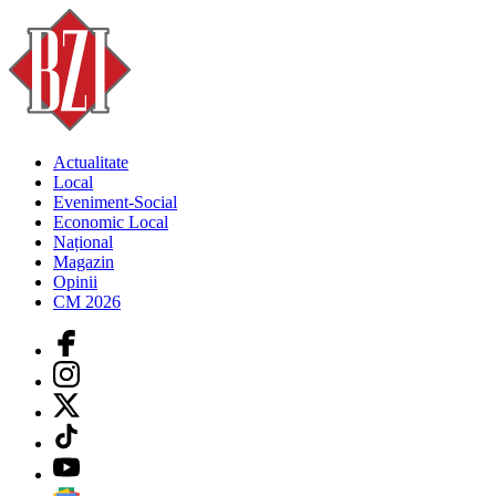
Actualitate
Local
Eveniment-Social
Economic Local
Național
Magazin
Opinii
CM 2026