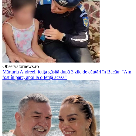
Observatornews.ro
Mărturia Andreei, fetiţa găsită după 3 zile de căutări în Bacău: "Am
fost în parc, apoi la o fetiţă acasă"