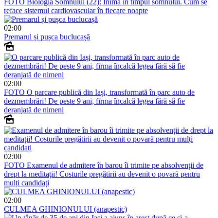
FOTO
Biologia Somnului (22): Inima în timpul somnului. Cum se
reface sistemul cardiovascular în fiecare noapte
02:00
Premarul și pușca buclucașă
02:00
FOTO
O parcare publică din Iași, transformată în parc auto de
dezmembrări! De peste 9 ani, firma încalcă legea fără să fie
deranjată de nimeni
02:00
FOTO
Examenul de admitere în barou îi trimite pe absolvenții de
drept la meditații! Costurile pregătirii au devenit o povară pentru
mulți candidați
02:00
CULMEA GHINIONULUI (anapestic)