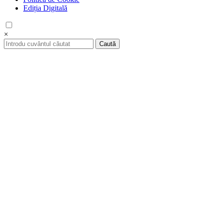
Ediția Digitală
×
Caută