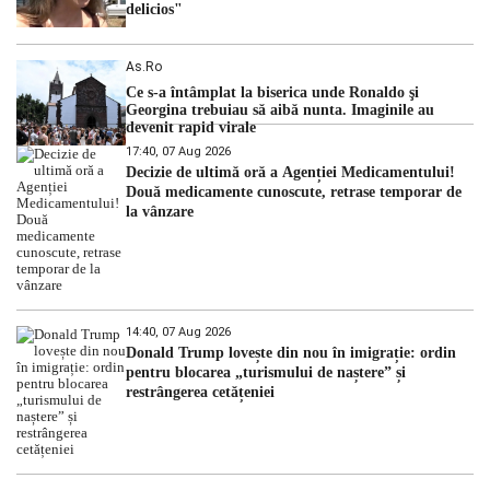
delicios"
As.ro
Ce s-a întâmplat la biserica unde Ronaldo şi
Georgina trebuiau să aibă nunta. Imaginile au
devenit rapid virale
17:40, 07 Aug 2026
Decizie de ultimă oră a Agenției Medicamentului!
Două medicamente cunoscute, retrase temporar de
la vânzare
14:40, 07 Aug 2026
Donald Trump lovește din nou în imigrație: ordin
pentru blocarea „turismului de naștere” și
restrângerea cetățeniei