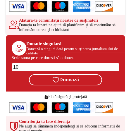
Alătură-te comunității noastre de susținători
Donația ta lunară ne ajută să planificăm și să continuăm să
informăm corect și echidistant
Donație singulară
Donează o singură dată pentru susținerea jurnalismului de
calitate
Scrie suma pe care dorești să o donezi
Donează
Plată sigură și protejată
Contribuția ta face diferența
Ne ajuți să rămânem independenți și să aducem informații de
care ai nevoie