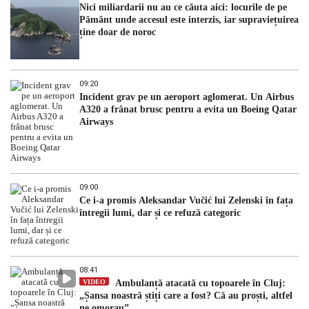
Nici miliardarii nu au ce căuta aici: locurile de pe
Pământ unde accesul este interzis, iar supraviețuirea
ține doar de noroc
09:20
Incident grav pe un aeroport aglomerat. Un Airbus
A320 a frânat brusc pentru a evita un Boeing Qatar
Airways
09:00
Ce i-a promis Aleksandar Vučić lui Zelenski în fața
întregii lumi, dar și ce refuză categoric
08:41
VIDEO
Ambulanță atacată cu topoarele în Cluj:
„Șansa noastră știți care a fost? Că au proști, altfel
ne omorau”