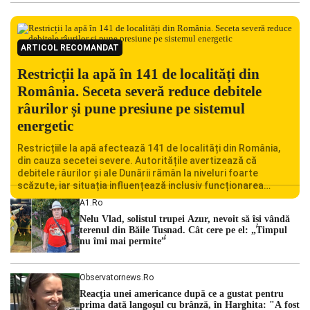
ARTICOL RECOMANDAT
Restricții la apă în 141 de localități din
România. Seceta severă reduce debitele
râurilor și pune presiune pe sistemul
energetic
Restricțiile la apă afectează 141 de localități din România,
din cauza secetei severe. Autoritățile avertizează că
debitele râurilor și ale Dunării rămân la niveluri foarte
scăzute, iar situația influențează inclusiv funcționarea
Centralei Nucleare de la Cernavodă. România se confruntă
A1.ro
cu una dintre cele mai dificile perioade din punct de vedere
Nelu Vlad, solistul trupei Azur, nevoit să își vândă
hidrologic din ultimii ani. Lipsa […]
terenul din Băile Tușnad. Cât cere pe el: „Timpul
nu îmi mai permite”
Observatornews.ro
Reacţia unei americance după ce a gustat pentru
prima dată langoşul cu brânză, în Harghita: "A fost