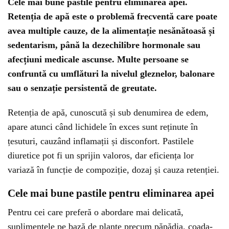
Cele mai bune pastile pentru eliminarea apei.
Retenția de apă este o problemă frecventă care poate
avea multiple cauze, de la alimentație nesănătoasă și
sedentarism, până la dezechilibre hormonale sau
afecțiuni medicale ascunse. Multe persoane se
confruntă cu umflături la nivelul gleznelor, balonare
sau o senzație persistentă de greutate.
Retenția de apă, cunoscută și sub denumirea de edem,
apare atunci când lichidele în exces sunt reținute în
țesuturi, cauzând inflamații și disconfort. Pastilele
diuretice pot fi un sprijin valoros, dar eficiența lor
variază în funcție de compoziție, dozaj și cauza retenției.
Cele mai bune pastile pentru eliminarea apei
Pentru cei care preferă o abordare mai delicată,
suplimentele pe bază de plante precum păpădia, coada-