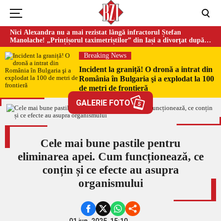
Nici Alexandra nu a mai rezistat lângă infractorul Ștefan
Manolache! „Prințișorul taximetriștilor” din Iași a divorţat după
doi ani de căsnicie
Breaking News
Incident la graniță! O dronă a intrat din
România în Bulgaria şi a explodat la 100
de metri de frontieră
GALERIE FOTO
5
Cele mai bune pastile pentru
eliminarea apei. Cum funcționează, ce
conțin și ce efecte au asupra
organismului