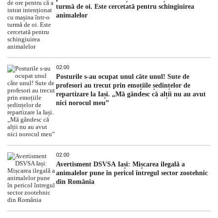
turmă de oi. Este cercetată pentru schingiuirea
animalelor
02:00
Posturile s-au ocupat unul câte unul! Sute de
profesori au trecut prin emoțiile ședințelor de
repartizare la Iași. „Mă gândesc că alții nu au avut
nici norocul meu”
02:00
Avertisment DSVSA Iași: Mișcarea ilegală a
animalelor pune în pericol întregul sector zootehnic
din România