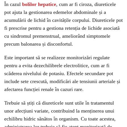
În cazul
bolilor hepatice
, cum ar fi ciroza, diureticele
pot ajuta la gestionarea edemelor abdominale și a
acumulării de lichid în cavitățile corpului. Diureticele pot
fi prescrise pentru a gestiona retenția de lichide asociată
cu sindromul premenstrual, ameliorând simptomele
precum balonarea și disconfortul.
Este important să se realizeze monitorizări regulate
pentru a evita dezechilibrele electrolitice, cum ar fi
scăderea nivelului de potasiu. Efectele secundare pot
include sete crescută, modificări ale tensiunii arteriale și
afectarea funcției renale în cazuri rare.
Trebuie să știți că diureticele sunt utile în tratamentul
unor afecțiuni variate, contribuind la menținerea unui
echilibru hidric sănătos în organism. Cu toate acestea,
administrarea lor trebuie să fie atent monitorizată de