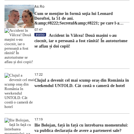
As.ro
Cum se menţine în formă soţia lui Leonard
Doroftei, la 51 de ani.
&amp;#8222;Secretul&amp;#8221; pe care l-a
dezvăluit
07:47
FOTO
Accident în Vâlcea! Două mașini s-au
ciocnit, iar o persoană a fost rănită! În autoturisme
se aflau și doi copii!
17:22
Clujul a devenit cel mai scump oraș din România în
weekendul UNTOLD. Cât costă o cameră de hotel
17:19
Ilie Bolojan, față în față cu întrebarea momentului:
va publica declarația de avere a partenerei sale?