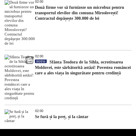
02:00
Două firme vor să furnizeze un microbuz pentru
transportul elevilor din comuna Miroslovești!
Contractul depășește 300.000 de lei
02:00
FOTO
Sfânta Teodora de la Sihla, ocrotitoarea
Moldovei, este sărbătorită astăzi! Povestea româncei
care a ales viața în singurătate pentru credință
02:00
Se fură și la preț, și la cântar