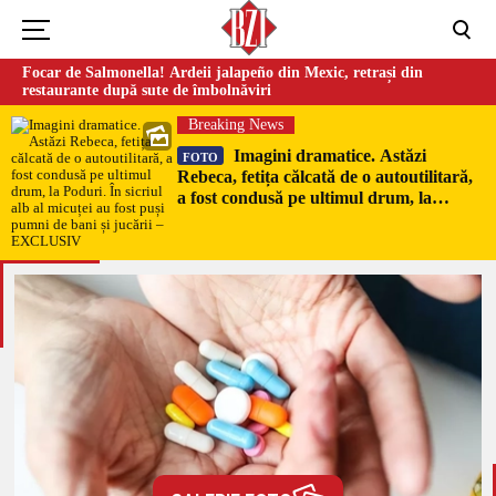
Focar de Salmonella! Ardeii jalapeño din Mexic, retrași din
restaurante după sute de îmbolnăviri
Breaking News
Imagini dramatice. Astăzi
FOTO
Rebeca, fetița călcată de o autoutilitară,
a fost condusă pe ultimul drum, la
Poduri. În sicriul alb al micuței au fost
puși pumni de bani și jucării –
EXCLUSIV