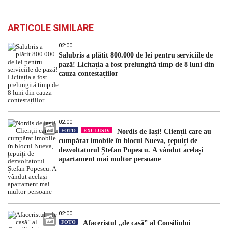
ARTICOLE SIMILARE
02:00
Salubris a plătit 800.000 de lei pentru serviciile de
pază! Licitația a fost prelungită timp de 8 luni din
cauza contestațiilor
02:00
FOTO
EXCLUSIV
Nordis de Iași! Clienții care au
cumpărat imobile în blocul Nueva, țepuiți de
dezvoltatorul Ștefan Popescu. A vândut același
apartament mai multor persoane
02:00
FOTO
Afaceristul „de casă” al Consiliului