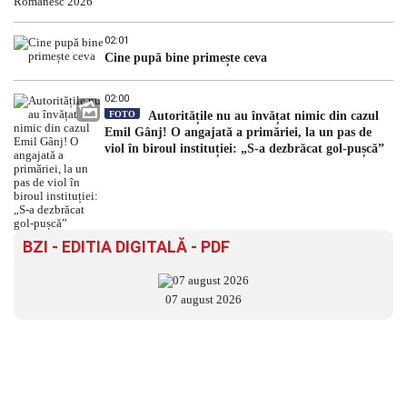
02:01
Cine pupă bine primește ceva
02:00
FOTO
Autoritățile nu au învățat nimic din cazul
Emil Gânj! O angajată a primăriei, la un pas de
viol în biroul instituției: „S-a dezbrăcat gol-pușcă”
BZI - EDITIA DIGITALĂ - PDF
07 august 2026