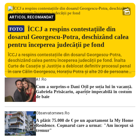
ARTICOL RECOMANDAT
ÎCCJ a respins contestațiile din
FOTO
dosarul Georgescu-Potra, deschizând calea
pentru începerea judecății pe fond
ÎCCJ a respins contestațiile din dosarul Georgescu-Potra,
deschizând calea pentru începerea judecății pe fond. Înalta
Curte de Casație și Justiție a deblocat definitiv procesul penal
în care Călin Georgescu, Horațiu Potra și alte 20 de persoane
sunt acuzați de acțiuni îndreptate împotriva ordinii
A1.ro
constituționale. În ședința din camera preliminară, judecătorii
Cum a surprins-o Dani Oțil pe soția lui în vacanță.
de la instanța supremă au […]
Gabriela Prisăcariu, apariție impecabilă în costum
de baie
Observatornews.ro
A plătit 75.000 de € pe un apartament la My Home
Residence. Coşmarul care a urmat: "Am început să
tremur"