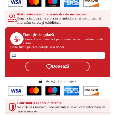
Alătură-te comunității noastre de susținători
Donația ta lunară ne ajută să planificăm și să continuăm să
informăm corect și echidistant
Donație singulară
Donează o singură dată pentru susținerea jurnalismului de
calitate
Scrie suma pe care dorești să o donezi
Donează
Plată sigură și protejată
Contribuția ta face diferența
Ne ajuți să rămânem independenți și să aducem informații de
care ai nevoie