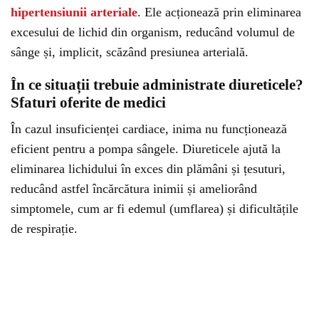
hipertensiunii arteriale
. Ele acționează prin eliminarea
excesului de lichid din organism, reducând volumul de
sânge și, implicit, scăzând presiunea arterială.
În ce situații trebuie administrate diureticele?
Sfaturi oferite de medici
În cazul insuficienței cardiace, inima nu funcționează
eficient pentru a pompa sângele. Diureticele ajută la
eliminarea lichidului în exces din plămâni și țesuturi,
reducând astfel încărcătura inimii și ameliorând
simptomele, cum ar fi edemul (umflarea) și dificultățile
de respirație.