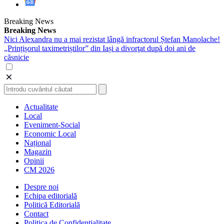
Breaking News
Breaking News
Nici Alexandra nu a mai rezistat lângă infractorul Ștefan Manolache!
„Prințișorul taximetriștilor” din Iași a divorţat după doi ani de
căsnicie
Actualitate
Local
Eveniment-Social
Economic Local
Național
Magazin
Opinii
CM 2026
Despre noi
Echipa editorială
Politică Editorială
Contact
Politica de Confidentialitate