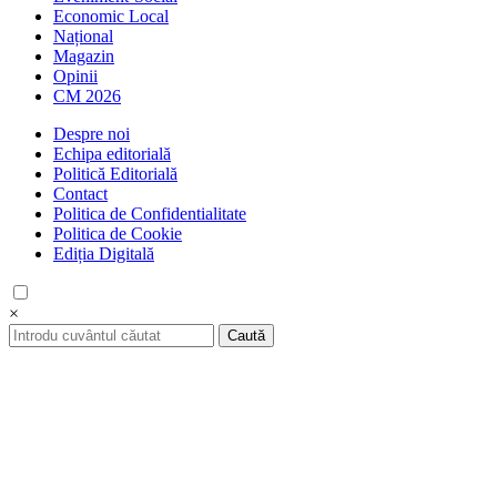
Economic Local
Național
Magazin
Opinii
CM 2026
Despre noi
Echipa editorială
Politică Editorială
Contact
Politica de Confidentialitate
Politica de Cookie
Ediția Digitală
×
Caută