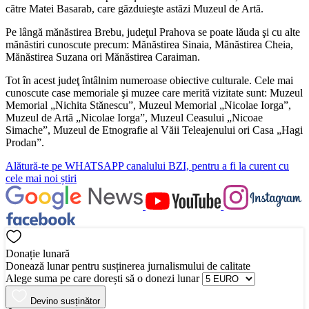
către Matei Basarab, care găzduieşte astăzi Muzeul de Artă.
Pe lângă mănăstirea Brebu, judeţul Prahova se poate lăuda şi cu alte
mănăstiri cunoscute precum: Mănăstirea Sinaia, Mănăstirea Cheia,
Mănăstirea Suzana ori Mănăstirea Caraiman.
Tot în acest judeţ întâlnim numeroase obiective culturale. Cele mai
cunoscute case memoriale şi muzee care merită vizitate sunt: Muzeul
Memorial „Nichita Stănescu”, Muzeul Memorial „Nicolae Iorga”,
Muzeul de Artă „Nicolae Iorga”, Muzeul Ceasului „Nicoae
Simache”, Muzeul de Etnografie al Văii Teleajenului ori Casa „Hagi
Prodan”.
Alătură-te pe
WHATSAPP
canalului BZI, pentru a fi la curent cu
cele mai noi știri
Donație lunară
Donează lunar pentru susținerea jurnalismului de calitate
Alege suma pe care dorești să o donezi lunar
Devino susținător