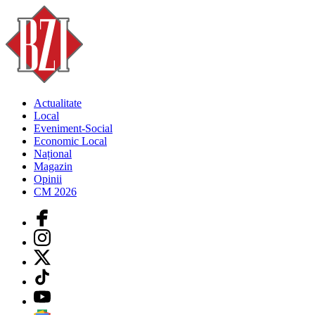
Actualitate
Local
Eveniment-Social
Economic Local
Național
Magazin
Opinii
CM 2026