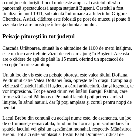
o mulţime de turişti. Locul unde este amplasat castelul oferă o
panoramă spectaculoasă asupta staţiunii Buşteni. Castelul a fost
finalizat în anul 1911, sub atentă îndrumare a arhitectului Grigore
Cherchez. Astăzi, clădirea este folosită pe post de muzeu şi poate fi
vizitată de către turişti pe întreaga durată a anului.
Peisaje pitoreşti în tot judeţul
Cascada Urlătoarea, situată la o altitudine de 1100 de metri înălţime,
este un loc care trebuie văzut de cei care ajung în Buşteni. Aceasta
are o cădere de apă de până la 15 metri, oferind un spectacol de
excepţie în orice anotimp.
Un alt loc de vis este cu peisaje pitoreşti este valea râului Doftana.
Pe drumul către Valea Doftanei însă, opreşte-te în oraşul Campina şi
vizitează Castelul Iuliei Haşdeu, a cărui arhitectură, dar şi legenda, te
vor impresiona. Tot pe acest drum vei întâlni Barajul Paltinu, care
formează Lacul Păltinoasa. Pe malul lacului poţi petrece amiezi
liniştite, în sânul naturii, dar îţi poţi amplasa şi cortul pentru nopţi de
neuitat.
Lacul Brebu din comună cu acelaşi nume este, de asemenea, un loc
de o frumuseţe remarcabilă, fiind un lac format prin scufundare. În
spatele lacului vei găsi un aşezământ monahal, respectiv Mănăstirea
Brebu. Tot aici este amplasat şi fostul Palat Domnesc, ridicat de