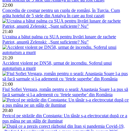
22:00
Concediu de coșmar pentru un cuplu de români, în Turcia. Cum
arăta hotelul de 5 stele din Antalya în care au fost cazați
21:40
Ucraina a bătut palma cu SUA pentru livrări lunare de rachete
Patriot, anunță Zelenski: „Sunt suficiente? Nu”
21:20
Accident violent pe DN58, urmat de incendiu. Șoferul unui
autoturism a murit
21:00
Fiul Sofiei Vergara, român pentru o seară: Anastasia Soare l-a pus să
facă sarmale și l-a ademenit cu ‘fetele superbe’ din România
20:40
Pericol pe străzile din Constanţa: Un tânăr s-a electrocutat după ce a
pus mâna pe un stâlp de iluminat