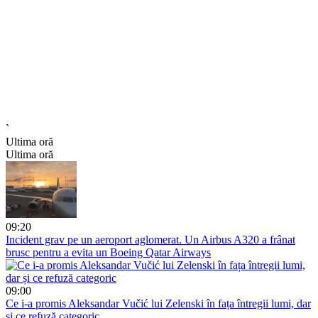
`
Ultima oră
Ultima oră
09:20
Incident grav pe un aeroport aglomerat. Un Airbus A320 a frânat
brusc pentru a evita un Boeing Qatar Airways
09:00
Ce i-a promis Aleksandar Vučić lui Zelenski în fața întregii lumi, dar
și ce refuză categoric