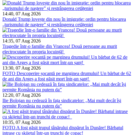
14:40, 07 Aug 2026
Donald Trump lovește din nou în imigrație: ordin pentru blocarea
„turismului de naștere” și restrângerea cetățeniei
14:35, 07 Aug 2026
Tragedie într-o familie din Vrancea! Două persoane au murit
electrocutate în propria locuință!
13:30, 07 Aug 2026
FOTO
Descoperire șocantă pe marginea drumului! Un bărbat de 62
de ani din Argeș a fost găsit mort într-un șanț!
12:20, 07 Aug 2026
Ilie Bolojan nu cedează în fața sindicatelor: „Mai mult decât își
permite România nu putem da”
10:35, 07 Aug 2026
FOTO
A fost găsit trupul tânărului dispărut în Dunăre! Bărbatul
intrase cu skijetul într-un trunchi de copac!