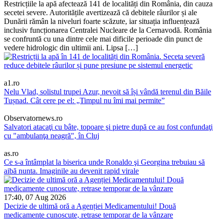
Restricțiile la apă afectează 141 de localități din România, din cauza
secetei severe. Autoritățile avertizează că debitele râurilor și ale
Dunării rămân la niveluri foarte scăzute, iar situația influențează
inclusiv funcționarea Centralei Nucleare de la Cernavodă. România
se confruntă cu una dintre cele mai dificile perioade din punct de
vedere hidrologic din ultimii ani. Lipsa […]
a1.ro
Nelu Vlad, solistul trupei Azur, nevoit să își vândă terenul din Băile
Tușnad. Cât cere pe el: „Timpul nu îmi mai permite”
Observatornews.ro
Salvatori atacaţi cu bâte, topoare şi pietre după ce au fost confundaţi
cu "ambulanţa neagră", în Cluj
as.ro
Ce s-a întâmplat la biserica unde Ronaldo şi Georgina trebuiau să
aibă nunta. Imaginile au devenit rapid virale
17:40, 07 Aug 2026
Decizie de ultimă oră a Agenției Medicamentului! Două
medicamente cunoscute, retrase temporar de la vânzare