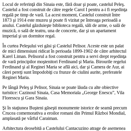
Locul de referinţă din Sinaia este, fără doar şi poate, castelul Peleş.
Castelul a fost construit de către regele Carol I pentru a-i fi reşedinţa
regală pe timp de vară. La acest moment, Castelul construit între
1873 şi 1914 este muzeu şi poate fi vizitat pe întreaga perioadă a
anului. Castelul găzduieşte biblioteca regală, săli de arme, o sală de
muzică, o sală de teatru, una de concerte, dar şi un apartament
imperial şi un dormitor regal.
În curtea Peleşului vei găsi şi Castelul Pelisor. Aceste este un palat
de mici dimensiuni ridicat în perioada 1899-1902 de către arhitectul
Karel Liman. Pelisorul a fost construit pentru a servi drept reşedinţa
de vară principilor moştenitori Ferdinand şi Maria. Birourile regelui
Ferdinand şi al Reginei Maria se află aici, dar şi Camera de Aur, ai
cărei pereţi sunt împodobiţi cu frunze de ciulini aurite, preferatele
Reginei Maria.
Pe lângă Peleş şi Pelisor, Sinaia se poate lăuda cu alte obiective
turistice: Cazinoul Sinaia, Casa Memoriala „George Enescu”, Vila
Floresscu şi Gara Sinaia.
Şi în staţiunea Buşteni găseşti monumente istorice de seamă precum
Crucea comemorativa a eroilor romani din Primul Război Mondial,
amplasată pe vârful Caraiman.
Arhitectura deosebită a Castelului Cantacuzino atrage de asemenea