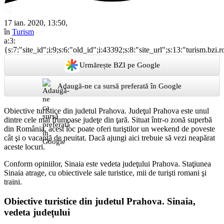
17 ian. 2020, 13:50,
în
Turism
a:3:
{s:7:"site_id";i:9;s:6:"old_id";i:43392;s:8:"site_url";s:13:"turism.bzi.r
Urmărește BZI pe Google
Adaugă-ne ca sursă preferată în Google
Obiective turistice din judetul Prahova. Judeţul Prahova este unul
dintre cele mai frumoase judeţe din ţară. Situat într-o zonă superbă
din România, acest loc poate oferi turiştilor un weekend de poveste
cât şi o vacanţă de neuitat. Dacă ajungi aici trebuie să vezi neapărat
aceste locuri.
Conform opiniilor, Sinaia este vedeta judeţului Prahova. Staţiunea
Sinaia atrage, cu obiectivele sale turistice, mii de turişti romani şi
traini.
Obiective turistice din judetul Prahova. Sinaia,
vedeta judeţului