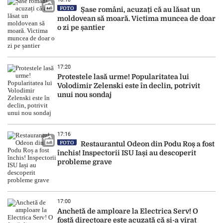
FOTO
Șase români, acuzați că au lăsat un
moldovean să moară. Victima muncea de doar
o zi pe șantier
17:20
Protestele lasă urme! Popularitatea lui
Volodimir Zelenski este în declin, potrivit
unui nou sondaj
17:16
FOTO
Restaurantul Odeon din Podu Roș a fost
închis! Inspectorii ISU Iași au descoperit
probleme grave
17:00
Anchetă de amploare la Electrica Serv! O
fostă directoare este acuzată că și-a virat