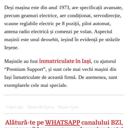
Deși mașina este din anul 1973, are specificații avansate,
precum geamuri electrice, aer condiționat, servodirecție,
scaune reglabile electric pe 8 poziții, pilot automat,
antena radio electrică și comenzi pe volan. Aspectul
mașinii este unul deosebit, ieșind în evidență pe străzile
Ieșene.
Mașinile au fost
înmatriculate în Iași
, cu ajutorul
“Premium Support”, și sunt cele mai vechi mașini din
Iași înmatriculate de această firmă. De asemenea, sunt
exemplarele cele mai speciale.
Could not play video.
There was a problem trying to load the video.
Error code: html5_video:4
Copou Iași
Masini De Epoca
Masini Vechi
Alătură-te pe
WHATSAPP
canalului BZI,