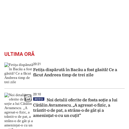
ULTIMA ORĂ
20:21
Fetița dispărută în Bacău a fost găsită! Ce a
făcut Andreea timp de trei zile
20:10
FOTO
Noi detalii oferite de fosta soție a lui
Cătălin Avramescu. „A agresat-o fizic, a
trântit-o de pat, a strâns-o de gât și a
amenințat-o cu un cuțit”