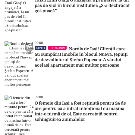
cazul Emil Gânj! O angajată a primăriei, la un
pas de viol în biroul instituției: „S-a dezbrăcat
gol-pușcă”
02:00
FOTO
EXCLUSIV
Nordis de Iași! Clienții care
au cumpărat imobile în blocul Nueva, țepuiți
de dezvoltatorul Ștefan Popescu. A vândut
același apartament mai multor persoane
02:00
O femeie din Iași a fost reținută pentru 24 de
ore pentru că a intrat intenționat cu mașina
într-o turmă de oi. Este cercetată pentru
schingiuirea animalelor