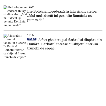
12:20
Ilie Bolojan nu cedează în fața sindicatelor:
„Mai mult decât își permite România nu
putem da”
10:35
FOTO
A fost găsit trupul tânărului dispărut în
Dunăre! Bărbatul intrase cu skijetul într-un
trunchi de copac!