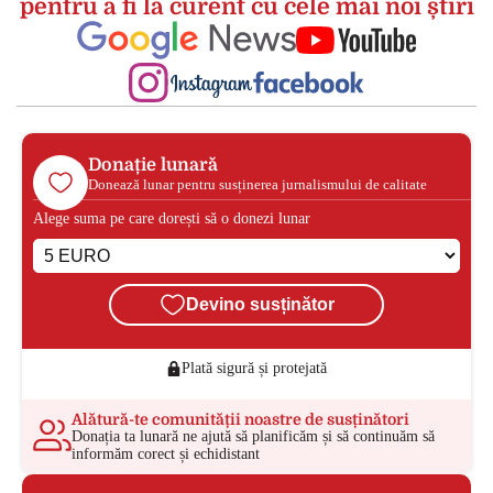
pentru a fi la curent cu cele mai noi știri
Donație lunară
Donează lunar pentru susținerea jurnalismului de calitate
Alege suma pe care dorești să o donezi lunar
Devino susținător
Plată sigură și protejată
Alătură-te comunității noastre de susținători
Donația ta lunară ne ajută să planificăm și să continuăm să
informăm corect și echidistant