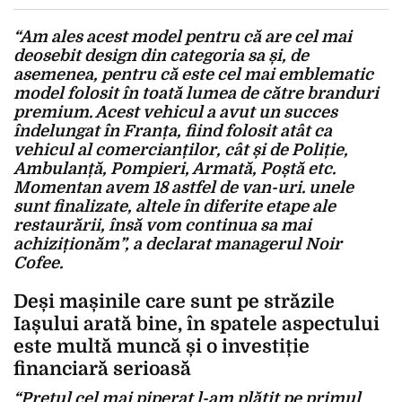
“Am ales acest model pentru că are cel mai
deosebit design din categoria sa și, de
asemenea, pentru că este cel mai emblematic
model folosit în toată lumea de către branduri
premium. Acest vehicul a avut un succes
îndelungat în Franța, fiind folosit atât ca
vehicul al comercianților, cât și de Poliție,
Ambulanță, Pompieri, Armată, Poștă etc.
Momentan avem 18 astfel de van-uri. unele
sunt finalizate, altele în diferite etape ale
restaurării, însă vom continua sa mai
achiziționăm”, a declarat managerul Noir
Cofee.
Deși mașinile care sunt pe străzile
Iașului arată bine, în spatele aspectului
este multă muncă și o investiție
financiară serioasă
“Prețul cel mai piperat l-am plătit pe primul