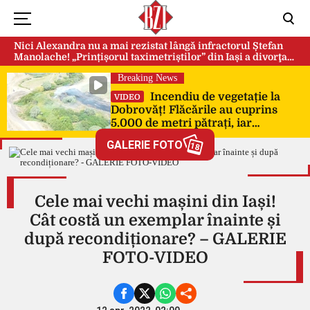
Nici Alexandra nu a mai rezistat lângă infractorul Ștefan
Manolache! „Prințișorul taximetriștilor” din Iași a divorţat
după doi ani de căsnicie
Breaking News
Incendiu de vegetație la
VIDEO
Dobrovăț! Flăcările au cuprins
5.000 de metri pătrați, iar
pompierii au intervenit de urgență
GALERIE FOTO
18
Cele mai vechi mașini din Iași!
Cât costă un exemplar înainte și
după recondiționare? – GALERIE
FOTO-VIDEO