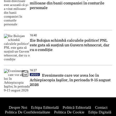
milioane din banii companiei în conturile
personale
16:40
Ilie Bolojan schimbă calculele politice! PNL
este gata să susțină un Guvern tehnocrat, dar
cu o condiție
16:27
FOTO
Evenimente care vor avea loc în
Arhiepiscopia Iaşilor, în perioada 9-15 august
2026
Despre Noi
Echipa Editorială
Politică Editorială
Contact
Politica De Confidentialitate
Politica De Cookie
Ediția Digitală