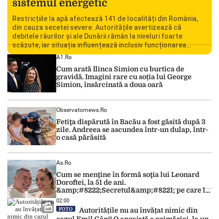
sistemul energetic
Restricțiile la apă afectează 141 de localități din România,
din cauza secetei severe. Autoritățile avertizează că
debitele râurilor și ale Dunării rămân la niveluri foarte
scăzute, iar situația influențează inclusiv funcționarea
Centralei Nucleare de la Cernavodă. România se confruntă
A1.ro
cu una dintre cele mai dificile perioade din punct de vedere
Cum arată Ilinca Simion cu burtica de
hidrologic din ultimii ani. Lipsa […]
gravidă. Imagini rare cu soția lui George
Simion, însărcinată a doua oară
Observatornews.ro
Fetiţa dispărută în Bacău a fost găsită după 3
zile. Andreea se ascundea într-un dulap, într-
o casă părăsită
As.ro
Cum se menţine în formă soţia lui Leonard
Doroftei, la 51 de ani.
&amp;#8222;Secretul&amp;#8221; pe care l-a
dezvăluit
02:00
FOTO
Autoritățile nu au învățat nimic din