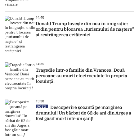
14:40
Donald Trump lovește din nou în imigrație:
ordin pentru blocarea „turismului de naștere”
și restrângerea cetățeniei
14:35
Tragedie într-o familie din Vrancea! Două
persoane au murit electrocutate în propria
locuință!
13:30
FOTO
Descoperire șocantă pe marginea
drumului! Un bărbat de 62 de ani din Argeș a
fost găsit mort într-un șanț!