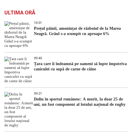
ULTIMA ORĂ
10:01
Prețul pâinii, amenințat de războiul de la Marea
Neagră. Grâul s-a scumpit cu aproape 6%
09:40
Țara care îi îndeamnă pe oameni să lupte împotriva
caniculei cu supă de carne de câine
09:21
Doliu în sportul românesc: A murit, la doar 25 de
ani, un fost component al lotului național de rugby