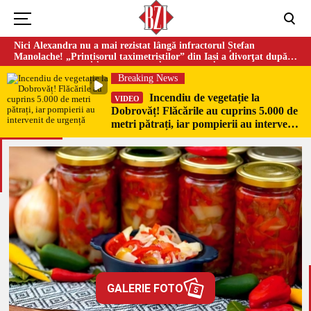
Nici Alexandra nu a mai rezistat lângă infractorul Ștefan
Manolache! „Prințișorul taximetriștilor” din Iași a divorţat după
doi ani de căsnicie
Breaking News
Incendiu de vegetație la
VIDEO
Dobrovăț! Flăcările au cuprins 5.000 de
metri pătrați, iar pompierii au intervenit
de urgență
GALERIE FOTO
5