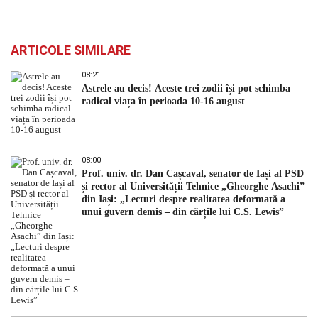
ARTICOLE SIMILARE
08:21
Astrele au decis! Aceste trei zodii își pot schimba
radical viața în perioada 10-16 august
08:00
Prof. univ. dr. Dan Cașcaval, senator de Iași al PSD
și rector al Universității Tehnice „Gheorghe Asachi”
din Iași: „Lecturi despre realitatea deformată a
unui guvern demis – din cărțile lui C.S. Lewis”