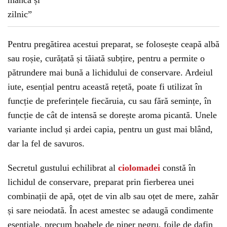
Pentru pregătirea acestui preparat, se folosește ceapă albă
sau roșie, curățată și tăiată subțire, pentru a permite o
pătrundere mai bună a lichidului de conservare. Ardeiul
iute, esențial pentru această rețetă, poate fi utilizat în
funcție de preferințele fiecăruia, cu sau fără semințe, în
funcție de cât de intensă se dorește aroma picantă. Unele
variante includ și ardei capia, pentru un gust mai blând,
dar la fel de savuros.
Secretul gustului echilibrat al
ciolomadei
constă în
lichidul de conservare, preparat prin fierberea unei
combinații de apă, oțet de vin alb sau oțet de mere, zahăr
și sare neiodată. În acest amestec se adaugă condimente
esențiale, precum boabele de piper negru, foile de dafin