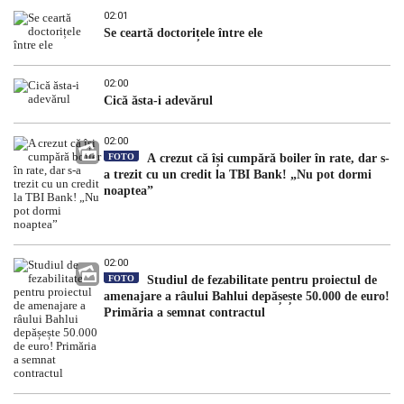
02:01
Se ceartă doctorițele între ele
02:00
Cică ăsta-i adevărul
02:00
FOTO
A crezut că își cumpără boiler în rate, dar s-
a trezit cu un credit la TBI Bank! „Nu pot dormi
noaptea”
02:00
FOTO
Studiul de fezabilitate pentru proiectul de
amenajare a râului Bahlui depășește 50.000 de euro!
Primăria a semnat contractul