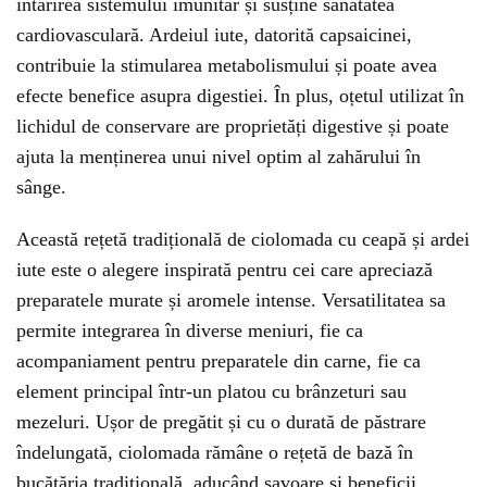
întărirea sistemului imunitar și susține sănătatea
cardiovasculară. Ardeiul iute, datorită capsaicinei,
contribuie la stimularea metabolismului și poate avea
efecte benefice asupra digestiei. În plus, oțetul utilizat în
lichidul de conservare are proprietăți digestive și poate
ajuta la menținerea unui nivel optim al zahărului în
sânge.
Această rețetă tradițională de ciolomada cu ceapă și ardei
iute este o alegere inspirată pentru cei care apreciază
preparatele murate și aromele intense. Versatilitatea sa
permite integrarea în diverse meniuri, fie ca
acompaniament pentru preparatele din carne, fie ca
element principal într-un platou cu brânzeturi sau
mezeluri. Ușor de pregătit și cu o durată de păstrare
îndelungată, ciolomada rămâne o rețetă de bază în
bucătăria tradițională, aducând savoare și beneficii