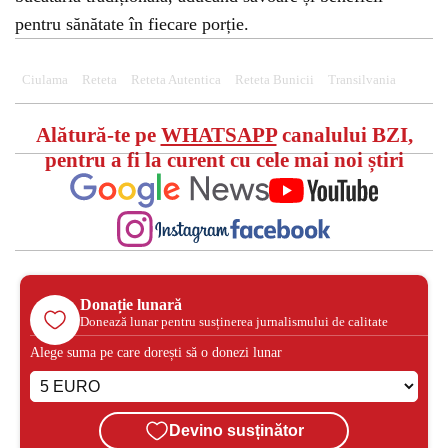
pentru sănătate în fiecare porție.
Ciulama
Reteta
Reteta Autentica
Reteta Bunicii
Transilvania
Alătură-te pe
WHATSAPP
canalului BZI,
pentru a fi la curent cu cele mai noi știri
Donație lunară
Donează lunar pentru susținerea jurnalismului de calitate
Alege suma pe care dorești să o donezi lunar
Devino susținător