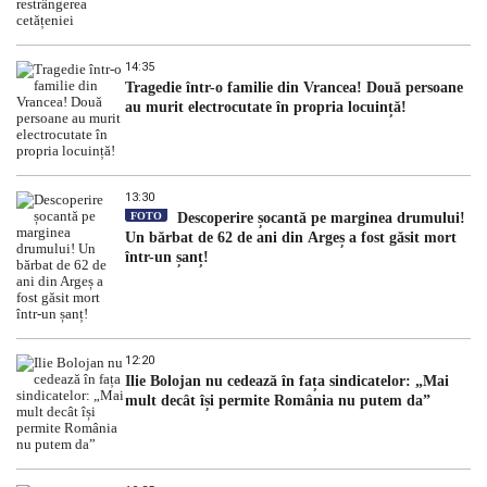
14:35
Tragedie într-o familie din Vrancea! Două persoane
au murit electrocutate în propria locuință!
13:30
FOTO
Descoperire șocantă pe marginea drumului!
Un bărbat de 62 de ani din Argeș a fost găsit mort
într-un șanț!
12:20
Ilie Bolojan nu cedează în fața sindicatelor: „Mai
mult decât își permite România nu putem da”