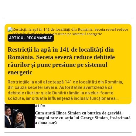
ARTICOL RECOMANDAT
Restricții la apă în 141 de localități din
România. Seceta severă reduce debitele
râurilor și pune presiune pe sistemul
energetic
Restricțiile la apă afectează 141 de localități din România,
din cauza secetei severe. Autoritățile avertizează că
debitele râurilor și ale Dunării rămân la niveluri foarte
scăzute, iar situația influențează inclusiv funcționarea
Centralei Nucleare de la Cernavodă. România se confruntă
A1.ro
cu una dintre cele mai dificile perioade din punct de vedere
Cum arată Ilinca Simion cu burtica de gravidă.
hidrologic din ultimii ani. Lipsa […]
Imagini rare cu soția lui George Simion, însărcinată
a doua oară