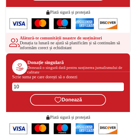
Plată sigură și protejată
Alătură-te comunității noastre de susținători
Donația ta lunară ne ajută să planificăm și să continuăm să
informăm corect și echidistant
Donație singulară
Donează o singură dată pentru susținerea jurnalismului de
calitate
Scrie suma pe care dorești să o donezi
Donează
Plată sigură și protejată