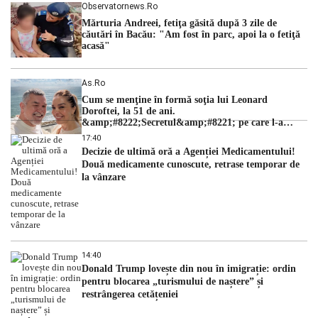
Observatornews.ro
Mărturia Andreei, fetiţa găsită după 3 zile de
căutări în Bacău: "Am fost în parc, apoi la o fetiţă
acasă"
As.ro
Cum se menţine în formă soţia lui Leonard
Doroftei, la 51 de ani.
&amp;#8222;Secretul&amp;#8221; pe care l-a
dezvăluit
17:40
Decizie de ultimă oră a Agenției Medicamentului!
Două medicamente cunoscute, retrase temporar de
la vânzare
14:40
Donald Trump lovește din nou în imigrație: ordin
pentru blocarea „turismului de naștere” și
restrângerea cetățeniei