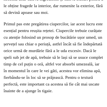
le obține fragede la interior, dar rumenite la exterior, fără
să devină apoase sau moi.
Primul pas este pregătirea ciupercilor, iar acest lucru este
esențial pentru reușita rețetei. Ciupercile trebuie curățate
cu atenție folosind un prosop de bucătărie ușor umed, un
șervețel sau chiar o periuță, astfel încât să fie îndepărtată
orice urmă de murdărie fără a le uda excesiv. Dacă le
speli sub jet de apă, trebuie să le lași să se usuce complet
timp de cel puțin o oră, altfel vor absorbi umezeală, iar
în momentul în care le vei găti, acestea vor elimina apă,
fierbându-se în loc să se prăjească. Pentru o textură
perfectă, este important ca acestea să fie cât mai uscate
înainte de a ajunge în tigaie.