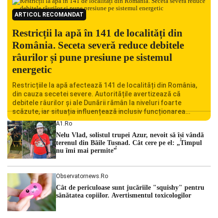
ARTICOL RECOMANDAT
Restricții la apă în 141 de localități din
România. Seceta severă reduce debitele
râurilor și pune presiune pe sistemul
energetic
Restricțiile la apă afectează 141 de localități din România,
din cauza secetei severe. Autoritățile avertizează că
debitele râurilor și ale Dunării rămân la niveluri foarte
scăzute, iar situația influențează inclusiv funcționarea
Centralei Nucleare de la Cernavodă. România se confruntă
A1.ro
cu una dintre cele mai dificile perioade din punct de vedere
Nelu Vlad, solistul trupei Azur, nevoit să își vândă
hidrologic din ultimii ani. Lipsa […]
terenul din Băile Tușnad. Cât cere pe el: „Timpul
nu îmi mai permite”
Observatornews.ro
Cât de periculoase sunt jucăriile "squishy" pentru
sănătatea copiilor. Avertismentul toxicologilor