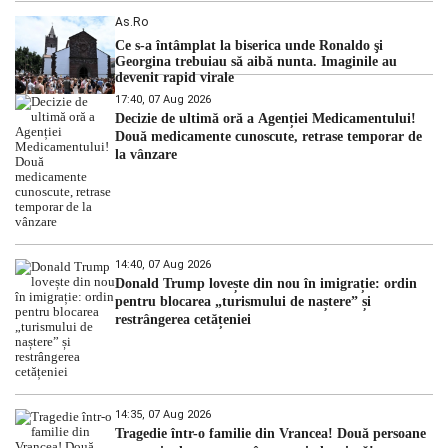
As.ro
Ce s-a întâmplat la biserica unde Ronaldo şi
Georgina trebuiau să aibă nunta. Imaginile au
devenit rapid virale
17:40, 07 Aug 2026
Decizie de ultimă oră a Agenției Medicamentului!
Două medicamente cunoscute, retrase temporar de
la vânzare
14:40, 07 Aug 2026
Donald Trump lovește din nou în imigrație: ordin
pentru blocarea „turismului de naștere” și
restrângerea cetățeniei
14:35, 07 Aug 2026
Tragedie într-o familie din Vrancea! Două persoane