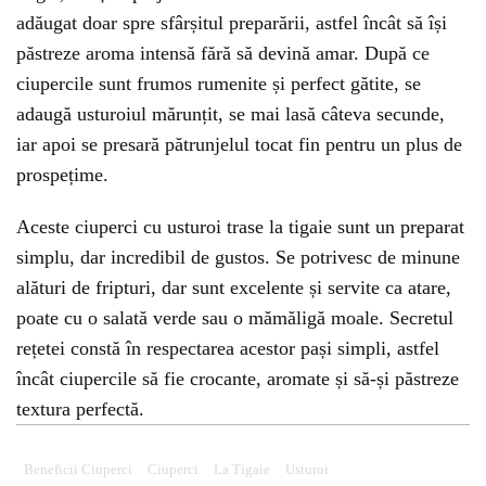
adăugat doar spre sfârșitul preparării, astfel încât să își
păstreze aroma intensă fără să devină amar. După ce
ciupercile sunt frumos rumenite și perfect gătite, se
adaugă usturoiul mărunțit, se mai lasă câteva secunde,
iar apoi se presară pătrunjelul tocat fin pentru un plus de
prospețime.
Aceste ciuperci cu usturoi trase la tigaie sunt un preparat
simplu, dar incredibil de gustos. Se potrivesc de minune
alături de fripturi, dar sunt excelente și servite ca atare,
poate cu o salată verde sau o mămăligă moale. Secretul
rețetei constă în respectarea acestor pași simpli, astfel
încât ciupercile să fie crocante, aromate și să-și păstreze
textura perfectă.
Beneficii Ciuperci
Ciuperci
La Tigaie
Usturoi