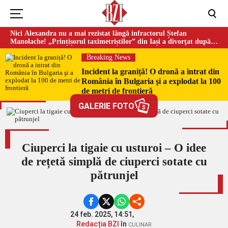
Nici Alexandra nu a mai rezistat lângă infractorul Ștefan
Manolache! „Prințișorul taximetriștilor” din Iași a divorţat după
doi ani de căsnicie
Breaking News
Incident la graniță! O dronă a intrat din
România în Bulgaria şi a explodat la 100
de metri de frontieră
GALERIE FOTO
5
Ciuperci la tigaie cu usturoi – O idee
de rețetă simplă de ciuperci sotate cu
pătrunjel
24 feb. 2025, 14:51,
Redacția BZI
în
CULINAR