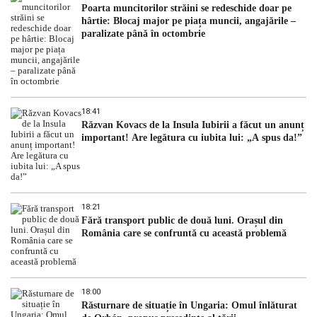
Poarta muncitorilor străini se redeschide doar pe
hârtie: Blocaj major pe piața muncii, angajările –
paralizate până în octombrie
18:41
Răzvan Kovacs de la Insula Iubirii a făcut un anunț
important! Are legătura cu iubita lui: „A spus da!”
18:21
Fără transport public de două luni. Orașul din
România care se confruntă cu această problemă
18:00
Răsturnare de situație în Ungaria: Omul înlăturat