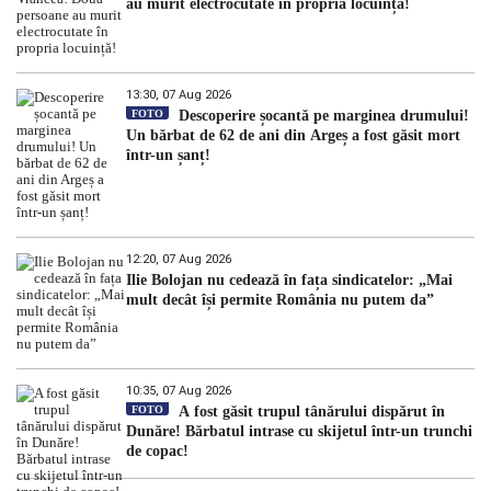
au murit electrocutate în propria locuință!
13:30, 07 Aug 2026
FOTO
Descoperire șocantă pe marginea drumului!
Un bărbat de 62 de ani din Argeș a fost găsit mort
într-un șanț!
12:20, 07 Aug 2026
Ilie Bolojan nu cedează în fața sindicatelor: „Mai
mult decât își permite România nu putem da”
10:35, 07 Aug 2026
FOTO
A fost găsit trupul tânărului dispărut în
Dunăre! Bărbatul intrase cu skijetul într-un trunchi
de copac!