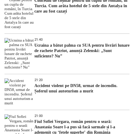
Concediu de coșmar pentru un cuplu de români, în
Turcia. Cum arăta hotelul de 5 stele din Antalya în
care au fost cazați
21:40
Ucraina a bătut palma cu SUA pentru livrări lunare
de rachete Patriot, anunță Zelenski: „Sunt
suficiente? Nu”
21:20
Accident violent pe DN58, urmat de incendiu.
Șoferul unui autoturism a murit
21:00
Fiul Sofiei Vergara, român pentru o seară:
Anastasia Soare l-a pus să facă sarmale și l-a
ademenit cu ‘fetele superbe’ din România