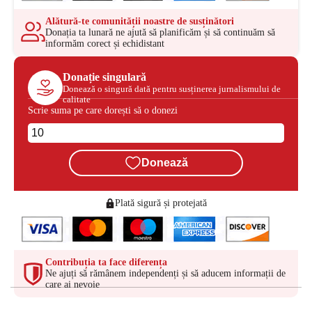
Alătură-te comunității noastre de susținători
Donația ta lunară ne ajută să planificăm și să continuăm să
informăm corect și echidistant
Donație singulară
Donează o singură dată pentru susținerea jurnalismului de
calitate
Scrie suma pe care dorești să o donezi
Donează
Plată sigură și protejată
Contribuția ta face diferența
Ne ajuți să rămânem independenți și să aducem informații de
care ai nevoie