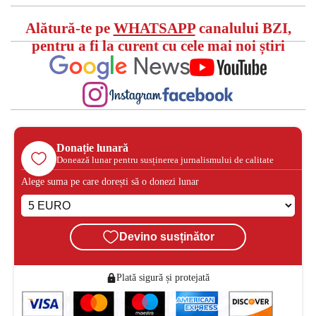
Alătură-te pe
WHATSAPP
canalului BZI,
pentru a fi la curent cu cele mai noi știri
Donație lunară
Donează lunar pentru susținerea jurnalismului de calitate
Alege suma pe care dorești să o donezi lunar
Devino susținător
Plată sigură și protejată