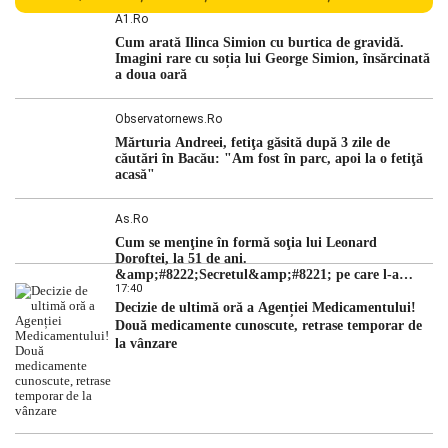
Centralei Nucleare de la Cernavodă. România se confruntă
A1.ro
cu una dintre cele mai dificile perioade din punct de vedere
Cum arată Ilinca Simion cu burtica de gravidă.
hidrologic din ultimii ani. Lipsa […]
Imagini rare cu soția lui George Simion, însărcinată
a doua oară
Observatornews.ro
Mărturia Andreei, fetiţa găsită după 3 zile de
căutări în Bacău: "Am fost în parc, apoi la o fetiţă
acasă"
As.ro
Cum se menţine în formă soţia lui Leonard
Doroftei, la 51 de ani.
&amp;#8222;Secretul&amp;#8221; pe care l-a
17:40
dezvăluit
Decizie de ultimă oră a Agenției Medicamentului!
Două medicamente cunoscute, retrase temporar de
la vânzare