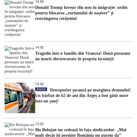
14:40
Donald Trump lovește din nou în imigrație: ordin
pentru blocarea „turismului de naștere” și
restrângerea cetățeniei
14:35
Tragedie într-o familie din Vrancea! Două persoane
au murit electrocutate în propria locuință!
13:30
FOTO
Descoperire șocantă pe marginea drumului!
Un bărbat de 62 de ani din Argeș a fost găsit mort
într-un șanț!
12:20
Ilie Bolojan nu cedează în fața sindicatelor: „Mai
mult decât își permite România nu putem da”