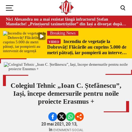
Nici Alexandra nu a mai rezistat lângă infractorul Ștefan
Manolache! „Prințișorul taximetriștilor” din Iași a divorţat după
doi ani de căsnicie
Breaking News
Incendiu de vegetație la
VIDEO
Dobrovăț! Flăcările au cuprins 5.000 de
metri pătrați, iar pompierii au intervenit
de urgență
Colegiul Tehnic „Ioan C. Ștefănescu”,
Iași, începe demersurile pentru noile
proiecte Erasmus +
20 mai 2021, 20:13,
în
EVENIMENT-SOCIAL