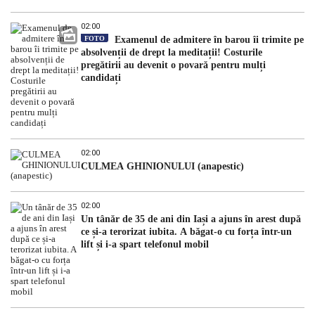
02:00
FOTO
Examenul de admitere în barou îi trimite pe
absolvenții de drept la meditații! Costurile
pregătirii au devenit o povară pentru mulți
candidați
02:00
CULMEA GHINIONULUI (anapestic)
02:00
Un tânăr de 35 de ani din Iași a ajuns în arest după
ce și-a terorizat iubita. A băgat-o cu forța într-un
lift și i-a spart telefonul mobil