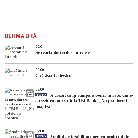
ULTIMA ORĂ
02:01
Se ceartă doctorițele între ele
02:00
Cică ăsta-i adevărul
02:00
FOTO
A crezut că își cumpără boiler în rate, dar s-
a trezit cu un credit la TBI Bank! „Nu pot dormi
noaptea”
02:00
FOTO
Studiul de fezabilitate pentru proiectul de