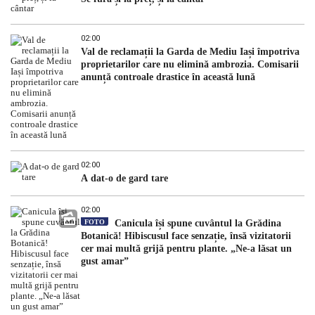
02:00
Val de reclamații la Garda de Mediu Iași împotriva
proprietarilor care nu elimină ambrozia. Comisarii
anunță controale drastice în această lună
02:00
A dat-o de gard tare
02:00
FOTO
Canicula își spune cuvântul la Grădina
Botanică! Hibiscusul face senzație, însă vizitatorii
cer mai multă grijă pentru plante. „Ne-a lăsat un
gust amar”