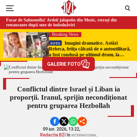
Focar de Salmonella! Ardeii jalapeño din Mexic, retrași din
restaurante după sute de îmbolnăviri
Breaking News
Imagini dramatice. Astăzi
FOTO
Rebeca, fetița călcată de o autoutilitară,
a fost condusă pe ultimul drum, la
Poduri. În sicriul alb al micuței au fost
GALERIE FOTO
3
puși pumni de bani și jucării –
EXCLUSIV
Conflictul dintre Israel și Liban ia
proporții. Iranul, sprijin necondiționat
pentru gruparea Hezbollah
09 iun. 2026, 13:22,
Redacția BZI
în
INTERNATIONAL