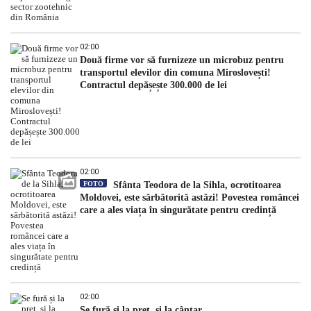
02:00
Două firme vor să furnizeze un microbuz pentru
transportul elevilor din comuna Miroslovești!
Contractul depășește 300.000 de lei
02:00
FOTO
Sfânta Teodora de la Sihla, ocrotitoarea
Moldovei, este sărbătorită astăzi! Povestea româncei
care a ales viața în singurătate pentru credință
02:00
Se fură și la preț, și la cântar