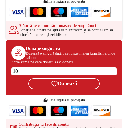
Plată sigură și protejată
Alătură-te comunității noastre de susținători
Donația ta lunară ne ajută să planificăm și să continuăm să
informăm corect și echidistant
Donație singulară
Donează o singură dată pentru susținerea jurnalismului de
calitate
Scrie suma pe care dorești să o donezi
Donează
Plată sigură și protejată
Contribuția ta face diferența