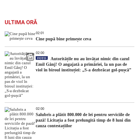
ULTIMA ORĂ
02:01
Cine pupă bine primește ceva
02:00
FOTO
Autoritățile nu au învățat nimic din cazul
Emil Gânj! O angajată a primăriei, la un pas de
viol în biroul instituției: „S-a dezbrăcat gol-pușcă”
02:00
Salubris a plătit 800.000 de lei pentru serviciile de
pază! Licitația a fost prelungită timp de 8 luni din
cauza contestațiilor