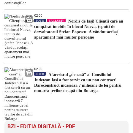
02:00
FOTO
EXCLUSIV
Nordis de Iași! Clienții care au
cumpărat imobile în blocul Nueva, țepuiți de
dezvoltatorul Ștefan Popescu. A vândut același
apartament mai multor persoane
02:00
FOTO
Afaceristul „de casă” al Consiliului
Județean Iași a fost servit cu un nou contract!
Daroconstruct încasează 7 milioane de lei pentru
mutarea țevilor de apă din Bularga
BZI - EDITIA DIGITALĂ - PDF