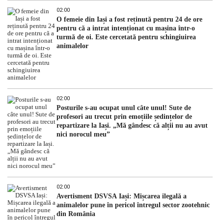
02:00
O femeie din Iași a fost reținută pentru 24 de ore
pentru că a intrat intenționat cu mașina într-o
turmă de oi. Este cercetată pentru schingiuirea
animalelor
02:00
Posturile s-au ocupat unul câte unul! Sute de
profesori au trecut prin emoțiile ședințelor de
repartizare la Iași. „Mă gândesc că alții nu au avut
nici norocul meu”
02:00
Avertisment DSVSA Iași: Mișcarea ilegală a
animalelor pune în pericol întregul sector zootehnic
din România