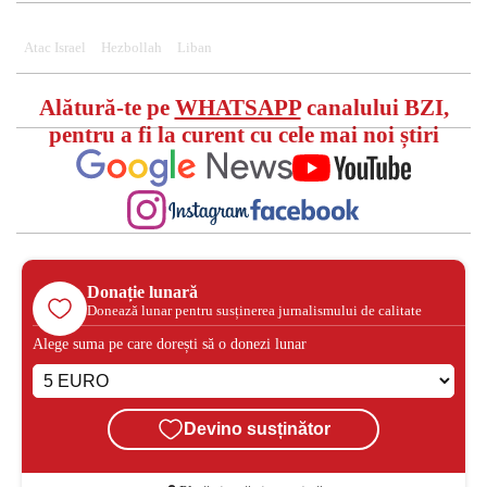
Atac Israel
Hezbollah
Liban
Alătură-te pe
WHATSAPP
canalului BZI,
pentru a fi la curent cu cele mai noi știri
Donație lunară
Donează lunar pentru susținerea jurnalismului de calitate
Alege suma pe care dorești să o donezi lunar
Devino susținător