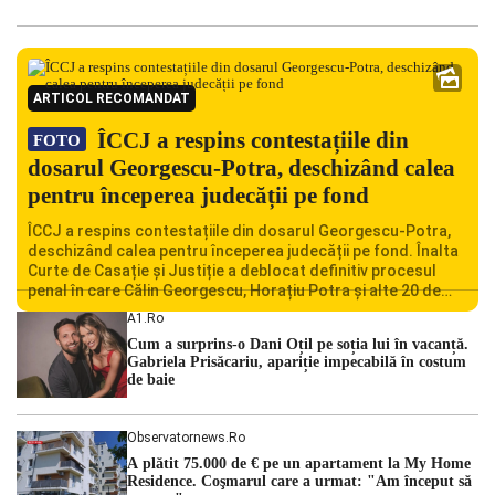
ARTICOL RECOMANDAT
ÎCCJ a respins contestațiile din
FOTO
dosarul Georgescu-Potra, deschizând calea
pentru începerea judecății pe fond
ÎCCJ a respins contestațiile din dosarul Georgescu-Potra,
deschizând calea pentru începerea judecății pe fond. Înalta
Curte de Casație și Justiție a deblocat definitiv procesul
penal în care Călin Georgescu, Horațiu Potra și alte 20 de
persoane sunt acuzați de acțiuni îndreptate împotriva
A1.ro
ordinii constituționale. În ședința din camera preliminară,
Cum a surprins-o Dani Oțil pe soția lui în vacanță.
judecătorii de la instanța supremă au […]
Gabriela Prisăcariu, apariție impecabilă în costum
de baie
Observatornews.ro
A plătit 75.000 de € pe un apartament la My Home
Residence. Coşmarul care a urmat: "Am început să