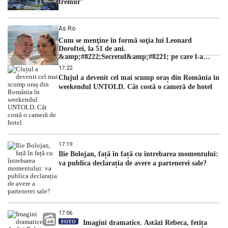
tremur"
As.ro
Cum se menţine în formă soţia lui Leonard
Doroftei, la 51 de ani.
&amp;#8222;Secretul&amp;#8221; pe care l-a
dezvăluit
17:22
Clujul a devenit cel mai scump oraș din România în
weekendul UNTOLD. Cât costă o cameră de hotel
17:19
Ilie Bolojan, față în față cu întrebarea momentului:
va publica declarația de avere a partenerei sale?
17:06
FOTO
Imagini dramatice. Astăzi Rebeca, fetița